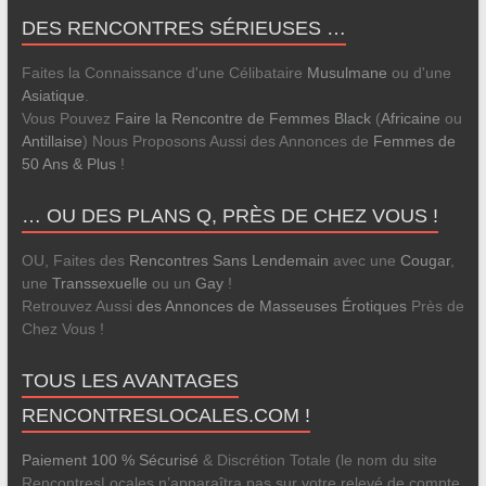
DES RENCONTRES SÉRIEUSES …
Faites la Connaissance d'une Célibataire
Musulmane
ou d'une
Asiatique
.
Vous Pouvez
Faire la Rencontre de Femmes Black
(
Africaine
ou
Antillaise
) Nous Proposons Aussi des Annonces de
Femmes de
50 Ans & Plus
!
… OU DES PLANS Q, PRÈS DE CHEZ VOUS !
OU, Faites des
Rencontres Sans Lendemain
avec une
Cougar
,
une
Transsexuelle
ou un
Gay
!
Retrouvez Aussi
des Annonces de Masseuses Érotiques
Près de
Chez Vous !
TOUS LES AVANTAGES
RENCONTRESLOCALES.COM !
Paiement 100 % Sécurisé
& Discrétion Totale (le nom du site
RencontresLocales n’apparaîtra pas sur votre relevé de compte