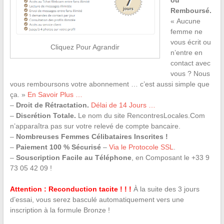
ou
Remboursé.
« Aucune
femme ne
vous écrit ou
Cliquez Pour Agrandir
n’entre en
contact avec
vous ? Nous
vous remboursons votre abonnement … c’est aussi simple que
ça. »
En Savoir Plus …
–
Droit de Rétractation.
Délai de 14 Jours …
–
Discrétion Totale.
Le nom du site RencontresLocales.Com
n’apparaîtra pas sur votre relevé de compte bancaire.
–
Nombreuses Femmes Célibataires Inscrites !
–
Paiement 100 % Sécurisé
–
Via le Protocole SSL
.
–
Souscription Facile au Téléphone
, en Composant le +33 9
73 05 42 09 !
Attention : Reconduction tacite ! ! !
À la suite des 3 jours
d’essai, vous serez basculé automatiquement vers une
inscription à la formule Bronze !