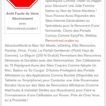
Spécifiques Comme Tinder ou Happn
pour Découvrir une Jolie Femme
Native ou Non de Seine-Maritime !
Arrêt Facile de Votre
Vous Pouvez Aussi Rejoindre des
Abonnement
Sites Internet Généralistes ou
avec
Spécialisés pour la Rencontre d’une
RencontresLocales !
Normande. Citons des Portails
Connus Comme EasyFlirt, WeKiss,
RencontresLocales
ou
AttractiveWorld et Bien Sûr Meetic, eDarling, Elite Rencontre,
Parship, Once, Fruitz, Le Parfait Gentleman (Plutôt Haut de
Gamme), Le Béguin (100 % Gratuit) Permettant des Rencontres
Sérieuses et Durables avec des Seinomarines. Des Célibataires
du 76 Rejoignent Aussi des Sites Coquins Comme Adopte Un
Mec, Badoo ou So Cougar. D’Autres Privilégient des Portails
Affinitaires ou des Applications Comme Bumble (Disponible sur
Tablette ou Smartphone) pour Contacter une Jolie Rouennaise.
Rendez-Vous sur des Sites de Rencontres Affinitaires (Comme
MekToube & Inshallah Dédiés aux Musulmans) pour Faire la
Connaissance d’une Célibataire sur Rouen, Près de Chez Vous
ou à Proximité !