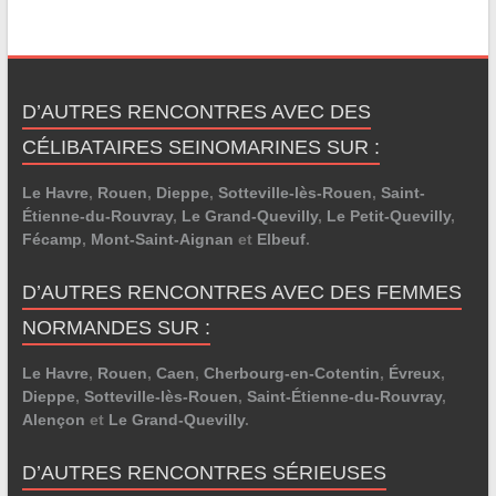
D’AUTRES RENCONTRES AVEC DES
CÉLIBATAIRES SEINOMARINES SUR :
Le Havre
,
Rouen
,
Dieppe
,
Sotteville-lès-Rouen
,
Saint-
Étienne-du-Rouvray
,
Le Grand-Quevilly
,
Le Petit-Quevilly
,
Fécamp
,
Mont-Saint-Aignan
et
Elbeuf
.
D’AUTRES RENCONTRES AVEC DES FEMMES
NORMANDES SUR :
Le Havre
,
Rouen
,
Caen
,
Cherbourg-en-Cotentin
,
Évreux
,
Dieppe
,
Sotteville-lès-Rouen
,
Saint-Étienne-du-Rouvray
,
Alençon
et
Le Grand-Quevilly
.
D’AUTRES RENCONTRES SÉRIEUSES