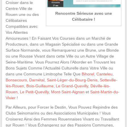
Croiser dans le
Centre-Ville de
Rencontre Sérieuse avec une
Rouen une ou des
Célibataire !
Célibataires
Compatibles avec
Vos Attentes
Amoureuses ! En Faisant Vos Courses dans un Marché de
Producteurs, dans un Magasin Spécialisé ou dans une Grande
Surface Normande, vous Remarquerez une Brune, une Blonde
ou une Rousse Vivant dans cette Ville ou un Autre Village de
Seine-Maritime. Vous Pourrez Alors l’Aborder en Trouvant les
Bons Sujets Comme l’Actualité Culturelle dans Votre Ville ou
dans une Commune Limitrophe Telle Que
Bihorel
,
Canteleu
,
Bonsecours
,
Darnétal
,
Saint-Léger-du-Bourg-Denis
,
Sotteville-
lès-Rouen
,
Bois-Guillaume
,
Le Grand-Quevilly
,
Déville-lès-
Rouen
,
Le Petit-Quevilly
,
Mont-Saint-Aignan
et
Saint-Martin-du-
Vivier
!
Par Ailleurs, pour Forcer le Destin, Vous Pouvez Rejoindre des
Clubs Seinomarins ou des Associations Municipales ! Vous
Croiserez Ainsi des Femmes Rouennaises Vivant ou Travaillant
sur Rouen ! Vous Échangerez sur des Passions Communes,