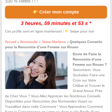
100 % Réels ! ! !
Créer mon compte
3 heures, 59 minutes et 52 s *
Ces profils sont en ligne maintenant !
Swipe pour voir
Accueil
»
Normandie
»
Seine-Maritime
»
Quelques Conseils
pour la Rencontre d’une Femme sur Rouen
Envie de Faire la
Rencontre d’une
Femme sur Rouen ?
Seinomarin, Vous
Souhaitez Faire une
Croix sur Votre
Célibat et Trouver le
Grand Amour Près
de Chez Vous ? Vous Allez Apprécier les Nombreux Conseils
Disponibles pour Rencontrer des Normandes Vivant ou
Travaillant dans cette Commune ! Vous Apprendrez Comment
Faire la Connaissance en Ligne ou dans la Vie Réelle d’une