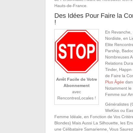
Hauts-de-France.
Des Idées Pour Faire la C
!
En Revanche, s
Nordiste, en L
Elite Rencontr
Parship, Bado
Nombreuses A
Relations Dur
Tinder, Happn 
de Faire la Co
Arrêt Facile de Votre
Plus Âgée
dans
Abonnement
Notamment le P
avec
Femme sur Ami
RencontresLocales !
Généralistes (
WeKiss ou EasyF
Femme Idéale, en Fonction de Vos Critè
Blondes) Mais Aussi La Silhouette, les En
une Célibataire Samarienne, Vous Saure