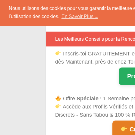
Skip
Rencontres Région
Nous utilisons des cookies pour vous garantir la meilleure 
to
l'utilisation des cookies.
En Savoir Plus ...
content
Rencontrez Une Célibataire Près de chez
Les Meilleurs Conseils pour la Ren
Inscris-toi GRATUITEMENT e
dès Maintenant, près de chez Toi
Pr
Offre
Spéciale
! 1 Semaine p
Accède aux Profils Vérifiés 
Discrets - Sans Tabou & 100 % Ré
Cr