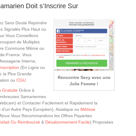
marien Doit s’Inscrire Sur
ez Sans Doute Rejoindre
s Signalés Plus Haut ou
us Vous Conseillons
roupant de Multiples
Votre Commune Même ou
-de-France. Vous
Messagerie Interne,
Inscription
(En Ligne ou
ec la Plus Grande
Rencontre Sexy avec une
sation ou
CGU
.
Jolie Femme !
n Gratuite
Grâce à
Nombreuses Samariennes.
Webcam) et Contacter Facilement et Rapidement la
u d’un Autre Pays Européen), Asiatique ou
Métisse
, Nous Vous Recommandons les Offres Payantes
tisfait Ou Remboursé
&
Désabonnement Facile
) Proposées