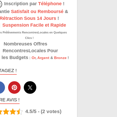
Inscription par
Téléphone
!
antie
Satisfait ou Remboursé
&
Rétraction Sous 14 Jours
!
Suspension Facile et Rapide
es Prélèvements RencontresLocales en Quelques
Clics !
Nombreuses Offres
RencontresLocales Pour
 les Budgets
:
Or
,
Argent
&
Bronze
!
TAGEZ !
E AVIS !
4.5/5 - (2 votes)