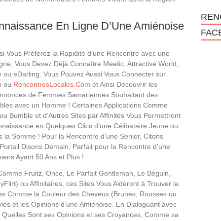
REN
onnaissance En Ligne D’Une Amiénoise
FAC
i Vous Préférez la Rapidité d’une Rencontre avec une
igne, Vous Devez Déjà Connaître Meetic, Attractive World,
e ou eDarling. Vous Pouvez Aussi Vous Connecter sur
o ou
RencontresLocales.Com
et Ainsi Découvrir les
nnonces de Femmes Samariennes Souhaitant des
ables avec un Homme ! Certaines Applications Comme
ou Bumble et d’Autres Sites par Affinités Vous Permettront
nnaissance en Quelques Clics d’une Célibataire Jeune ou
 la Somme ! Pour la Rencontre d’une Senior, Citons
ortail Disons Demain, Parfait pour la Rencontre d’une
ens Ayant 50 Ans et Plus !
Comme Fruitz, Once, Le Parfait Gentleman, Le Béguin,
lirt) ou Affinitaires, ces Sites Vous Aideront à Trouver la
res Comme la Couleur des Cheveux (Brunes, Rousses ou
vies et les Opinions d’une Amiénoise. En Dialoguant avec
z Quelles Sont ses Opinions et ses Croyances, Comme sa