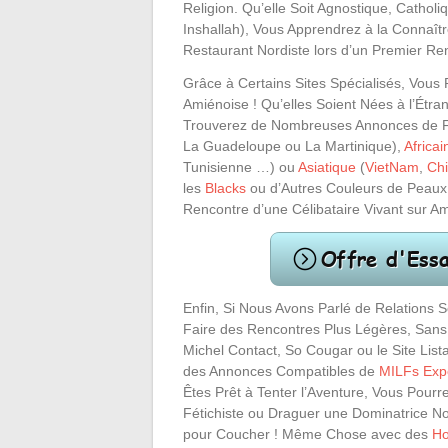
Religion. Qu’elle Soit Agnostique, Cathol
Inshallah), Vous Apprendrez à la Connaîtr
Restaurant Nordiste lors d’un Premier Re
Grâce à Certains Sites Spécialisés, Vous
Amiénoise ! Qu’elles Soient Nées à l’Étra
Trouverez de Nombreuses Annonces de
La Guadeloupe ou La Martinique),
Africai
Tunisienne …) ou
Asiatique
(
VietNam
,
Ch
les
Blacks
ou d’Autres Couleurs de Peaux,
Rencontre d’une Célibataire Vivant sur Am
Enfin, Si Nous Avons Parlé de Relations 
Faire des Rencontres Plus Légères, Sans
Michel Contact, So Cougar ou le Site Lis
des Annonces Compatibles de
MILFs Exp
Êtes Prêt à Tenter l’Aventure, Vous Pour
Fétichiste ou Draguer une Dominatrice No
pour Coucher ! Même Chose avec des
Ho