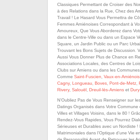
Classiques Permettant de Croiser des Nor
à des Relations dans la Rue, Chez des A
Travail ! Le Hasard Vous Permettra de Cô
Femmes Amiénoises Correspondant à Vos
Amoureux, Que Vous Aborderez dans Votr
dans le Centre-Ville ou dans un Espace V
Square, un Jardin Public ou un Parc Urbai
Trouvant les Bons Sujets de Discussion.
Aussi Vous Donner Plus de Chance en Re
Associations Locales, des Centres de Lois
Clubs sur Amiens ou dans les Communes 
Comme
Saint-Fuscien
,
Vaux-en-Amiénois
Cagny
,
Longueau
,
Boves
,
Pont-de-Metz
,
Rivery
,
Salouël
,
Dreuil-lès-Amiens
et
Dury
N’Oubliez Pas de Vous Renseigner sur le
Datings Organisés dans Votre Commune 
Villes et Villages Voisins, dans le 80 ! Grâ
Rendez-Vous Rapides, Vous Pourrez Dial
Sérieuses et Durables avec un Nordiste !
Matrimoniales dans l’Optique d’une Vie e
de Personnalité Avant de Retrouver les