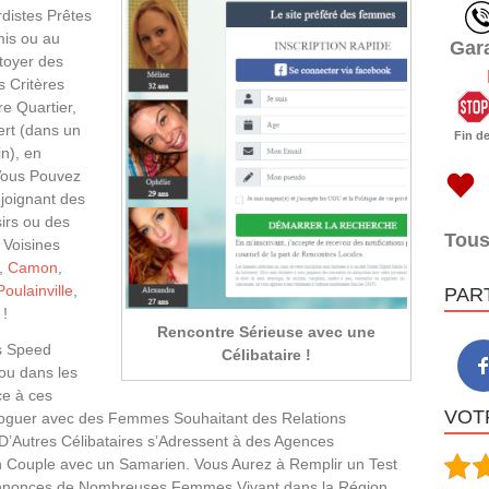
distes Prêtes
mis ou au
Gar
toyer des
 Critères
e Quartier,
ert (dans un
Fin d
n), en
 Vous Pouvez
joignant des
irs ou des
Tous
Voisines
,
Camon
,
Poulainville
,
PAR
!
Rencontre Sérieuse avec une
s Speed
Célibataire !
ou dans les
ce à ces
VOTR
oguer avec des Femmes Souhaitant des Relations
 D’Autres Célibataires s’Adressent à des Agences
n Couple avec un Samarien. Vous Aurez à Remplir un Test
 Annonces de Nombreuses Femmes Vivant dans la Région