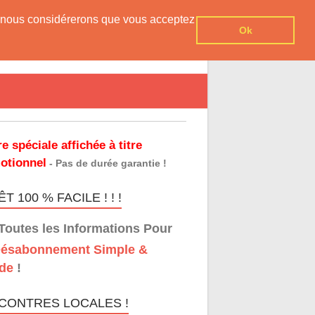
er, nous considérerons que vous acceptez
Ok
re spéciale affichée à titre
otionnel
- Pas de durée garantie !
T 100 % FACILE ! ! !
Toutes les Informations Pour
ésabonnement Simple &
de
!
CONTRES LOCALES !