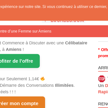
expérience sur notre site. Si vous continuez à utiliser ce derni
 Vous !
contre d’une Femme sur Amiens
t Commence à Discuter avec une
Célibataire
, à
Amiens
!
* Off
prom
ofiter de l'offre
ARRÊ
our Seulement 1,14€
et Démarre des Conversations
Illimitées
.
Un
D
els ! ! !
Rapi
éer mon compte
REN