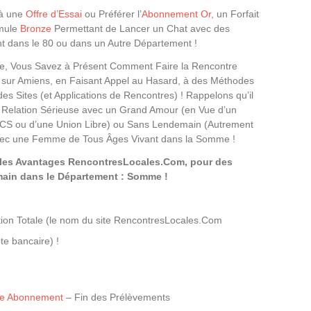
 à une
Offre d’Essai
ou Préférer l’
Abonnement Or
, un Forfait
mule
Bronze
Permettant de Lancer un Chat avec des
 dans le 80 ou dans un Autre Département !
cle, Vous Savez à Présent Comment Faire la Rencontre
e sur Amiens, en Faisant Appel au Hasard, à des Méthodes
es Sites (et Applications de Rencontres) ! Rappelons qu’il
e Relation Sérieuse avec un Grand Amour (en Vue d’un
ACS ou d’une Union Libre) ou Sans Lendemain (Autrement
avec une Femme de Tous Âges Vivant dans la Somme !
r les Avantages RencontresLocales.Com, pour des
ain dans le Département : Somme !
ion Totale (le nom du site RencontresLocales.Com
te bancaire) !
tre Abonnement
– Fin des Prélèvements