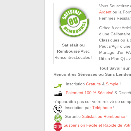
Vous Souscrirez
Argent
ou la For
Femmes Résidant
Grâce à cet Arti
d’une Célibatair
Classiques ou à d
Satisfait ou
Peut s’Agir d’un
Remboursé
Avec
Mariage, d’un P
RencontresLocales !
Dit un Plan Q) 
Tout Savoir su
Rencontres Sérieuses ou Sans Lendem
Inscription
Gratuite
&
Simple
!
Paiement 100 % Sécurisé
& Discrét
n’apparaîtra pas sur votre relevé de comp
Inscription par
Téléphone
!
Garantie
Satisfait ou Remboursé
!
Suspension Facile et Rapide de Vo