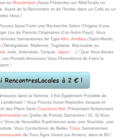
ique ou
Musulmane
(Aussi Présentes sur MekToube ou
e, Avant de la Rencontrer et de l’Inviter dans un Café ou un
ndez-Vous !
 Pouvez Aussi Faire une Recherche Selon l’Origine d’une
nger (ou de Parents Originaires d’un Autre Pays), Vous
 Femmes Samariennes de Type
Afro
,
Antillais
(Saint-Martin,
n
(Sénégalaise, Malienne, Togolaise, Marocaine ou
ine
, Inde, Indonésie, Turquie,
Japon
…) ! Que Vous Aimiez
 ces Portails Amoureux Vous Permettront de Faire la
iens !
Sérieuses dans la Somme, il Est Également Possible de
 Lendemain ! Vous Pouvez Aussi Rejoindre Jacquie et
tant des Plans Sexe
Couchons.Net
, Présentant Notamment
érimentées
en Quête de Pumas Samariens ! Et, Si Vous
rez Vivre de Nouvelles Expériences avec une Soumise, une
rdiste. Vous Contacterez de Belles
Trans
Samariennes
mosexuels
de Tous Âges Vivant sur Amiens, dans le 80 !