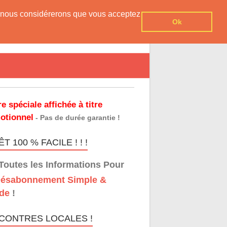
er, nous considérerons que vous acceptez
Ok
re spéciale affichée à titre
otionnel
- Pas de durée garantie !
T 100 % FACILE ! ! !
Toutes les Informations Pour
ésabonnement Simple &
de
!
CONTRES LOCALES !