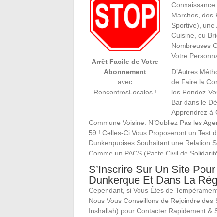
Connaissance d
Marches, des R
Sportive), une
Cuisine, du Br
Nombreuses Cél
Votre Personnal
Arrêt Facile de Votre
D’Autres Méth
Abonnement
de Faire la Co
avec
les Rendez-Vo
RencontresLocales !
Bar dans le D
Apprendrez à 
Commune Voisine. N’Oubliez Pas les Agenc
59 ! Celles-Ci Vous Proposeront un Test d
Dunkerquoises Souhaitant une Relation 
Comme un PACS (Pacte Civil de Solidarité
S’Inscrire Sur Un Site Pou
Dunkerque Et Dans La Régi
Cependant, si Vous Êtes de Tempérament
Nous Vous Conseillons de Rejoindre des
Inshallah) pour Contacter Rapidement & 