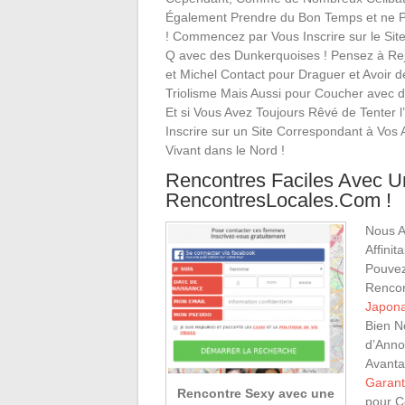
Également Prendre du Bon Temps et ne P
! Commencez par Vous Inscrire sur le Si
Q avec des Dunkerquoises ! Pensez à Rej
et Michel Contact pour Draguer et Avoir 
Triolisme Mais Aussi pour Coucher avec 
Et si Vous Avez Toujours Rêvé de Tenter
Inscrire sur un Site Correspondant à Vos 
Vivant dans le Nord !
Rencontres Faciles Avec U
RencontresLocales.Com !
Nous A
Affinit
Pouvez
Rencon
Japona
Bien N
d’Anno
Avant
Garant
Rencontre Sexy avec une
pour C