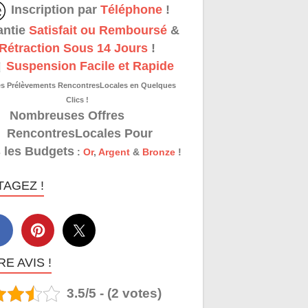
Inscription par
Téléphone
!
antie
Satisfait ou Remboursé
&
Rétraction Sous 14 Jours
!
Suspension Facile et Rapide
es Prélèvements RencontresLocales en Quelques
Clics !
Nombreuses Offres
RencontresLocales Pour
 les Budgets
:
Or
,
Argent
&
Bronze
!
TAGEZ !
E AVIS !
3.5/5 - (2 votes)