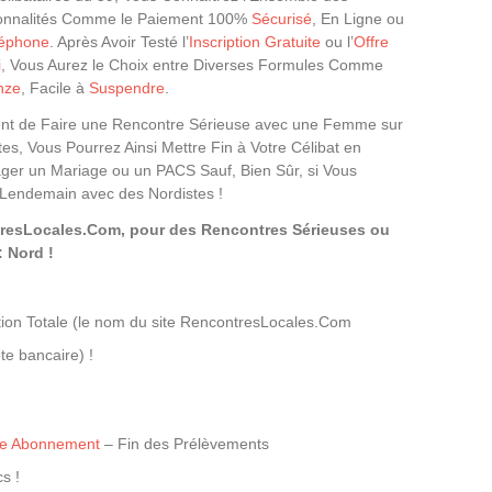
onnalités Comme le Paiement 100%
Sécurisé
, En Ligne ou
léphone
. Après Avoir Testé l’
Inscription Gratuite
ou l’
Offre
i
, Vous Aurez le Choix entre Diverses Formules Comme
nze
, Facile à
Suspendre
.
ttent de Faire une Rencontre Sérieuse avec une Femme sur
 Vous Pourrez Ainsi Mettre Fin à Votre Célibat en
er un Mariage ou un PACS Sauf, Bien Sûr, si Vous
 Lendemain avec des Nordistes !
tresLocales.Com, pour des Rencontres Sérieuses ou
 Nord !
ion Totale (le nom du site RencontresLocales.Com
te bancaire) !
tre Abonnement
– Fin des Prélèvements
s !