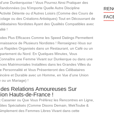
’une Dunkerquoise ! Vous Pourrez Ainsi Pratiquer des
andonnées (ou N’importe Quelle Autre Discipline
REN
 Activité Détente ou d’Autres Loisirs (Comme des Cours de
FAC
icolage ou des Créations Artistiques) Tout en Découvrant de
ibataires Nordistes Ayant des Qualités Compatibles avec
ité !
odes Plus Efficaces Comme les Speed Datings Permettent
nnaissance de Plusieurs Nordistes ! Renseignez-Vous sur
us Rapides Organisés dans un Restaurant, un Café ou un
épartement du Nord. En Quelques Minutes, Vous
Connaître une Femme Vivant sur Dunkerque ou dans une
es Matrimoniales Installées dans les Grandes Villes du
e Personnalité et Vous Présenteront des Célibataires
Sincère et Durable avec un Homme, en Vue d’une Union
 ou un Mariage) !
r des Relations Amoureuses Sur
on Hauts-de-France !
 Casanier ou Que Vous Préférez les Rencontres en Ligne,
 Sites Spécialisés (Comme Disons Demain, MekToube &
Simplement des Femmes Libres Vivant dans cette