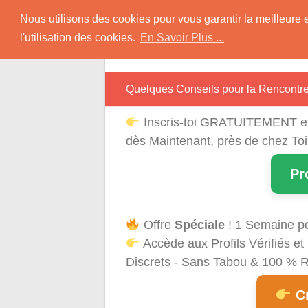
Skip
Rencontres Région
Nous utilisons des cookies pour vous garantir la meilleure 
to
l'utilisation des cookies.
En Savoir Plus ...
content
Rencontrez Une Célibataire Près de chez
Quelques Conseils pour la Rencont
Inscris-toi GRATUITEMENT e
dès Maintenant, près de chez Toi
Pr
Offre
Spéciale
! 1 Semaine p
Accède aux Profils Vérifiés 
Discrets - Sans Tabou & 100 % Ré
Cr