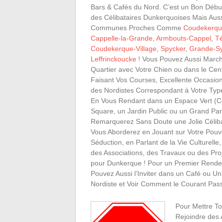
Bars & Cafés du Nord. C’est un Bon Débu
des Célibataires Dunkerquoises Mais Auss
Communes Proches Comme
Coudekerqu
Cappelle-la-Grande
,
Armbouts-Cappel
,
T
Coudekerque-Village
,
Spycker
,
Grande-S
Leffrinckoucke
! Vous Pouvez Aussi March
Quartier avec Votre Chien ou dans le Cent
Faisant Vos Courses, Excellente Occasio
des Nordistes Correspondant à Votre Ty
En Vous Rendant dans un Espace Vert 
Square, un Jardin Public ou un Grand Par
Remarquerez Sans Doute une Jolie Célib
Vous Aborderez en Jouant sur Votre Pouv
Séduction, en Parlant de la Vie Culturelle
des Associations, des Travaux ou des Pro
pour Dunkerque ! Pour un Premier Rende
Pouvez Aussi l’Inviter dans un Café ou U
Nordiste et Voir Comment le Courant Pass
Pour Mettre To
Rejoindre des 