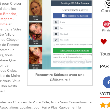
t pour Croiser
i dans les
Gar
e-Branche
,
éteghem-
ynthe
et
er dans Votre
Fin d
re-Ville en
n de Côtoyer
pe de Femme.
(Comme un
Tous
c), Vous
ataire Que
oir de
PAR
, des Clubs,
Rencontre Sérieuse avec une
jets du Maire
Célibataire !
z-Vous, Vous
n Bon Resto
e !
VOTR
utes les Chances de Votre Côté, Nous Vous Conseillons de
Associations Locales, pour Faire Plus Rapidement la