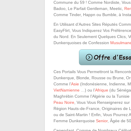
Commune du 59 ! Comme Nordiste, Vous Uti
Badoo, Le Parfait Gentleman, Meetic,
Ren
Comme Tinder, Happn ou Bumble, à Instal
En Utilisant d’Autres Sites Réputés Comm
EasyFlirt, Vous Indiquerez Vos Préférence
du Nord. En Seulement Quelques Clics, 
Dunkerquoises de Confession
Musulman
Ces Portails Vous Permettront la Rencontr
Dunkerque, Blonde, Rousse ou Brune, Orig
Comme l’
Asie
(Indonésienne, Indienne, M
VietNamienne
…) ou l’
Afrique
(du Sénégal
Maghrébin Comme l’Algérie ou la Tunisie
Peau Noire
, Vous Vous Renseignerez sur 
Région Hauts-de-France, Originaires de 
ou de Saint-Martin ! Enfin, Vous Pourrez 
Femme Dunkerquoise
Senior
, Âgée de 50
Cependant, Comme de Nombreux Célibata