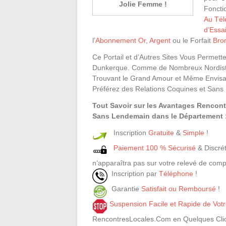
Jolie Femme !
Foncti
Au Té
d’Essa
l’
Abonnement Or
,
Argent
ou le Forfait
Bro
Ce Portail et d’Autres Sites Vous Perme
Dunkerque. Comme de Nombreux Nordistes,
Trouvant le Grand Amour et Même Envisag
Préférez des Relations Coquines et Sans
Tout Savoir sur les Avantages Rencon
Sans Lendemain dans le Département :
Inscription
Gratuite
&
Simple
!
Paiement 100 % Sécurisé
& Discrét
n’apparaîtra pas sur votre relevé de comp
Inscription par
Téléphone
!
Garantie
Satisfait ou Remboursé
!
Suspension Facile et Rapide de Vo
RencontresLocales.Com en Quelques Clic