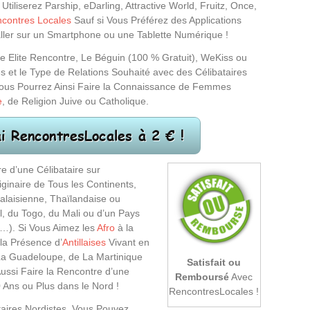
liserez Parship, eDarling, Attractive World, Fruitz, Once,
contres Locales
Sauf si Vous Préférez des Applications
ler sur un Smartphone ou une Tablette Numérique !
e Elite Rencontre, Le Béguin (100 % Gratuit), WeKiss ou
s et le Type de Relations Souhaité avec des Célibataires
Vous Pourrez Ainsi Faire la Connaissance de Femmes
e
, de Religion Juive ou Catholique.
e d’une Célibataire sur
inaire de Tous les Continents,
alaisienne, Thaïlandaise ou
, du Togo, du Mali ou d’un Pays
 …). Si Vous Aimez les
Afro
à la
la Présence d’
Antillaises
Vivant en
La Guadeloupe, de La Martinique
Satisfait ou
Aussi Faire la Rencontre d’une
Remboursé
Avec
 Ans ou Plus dans le Nord !
RencontresLocales !
ires Nordistes, Vous Pouvez