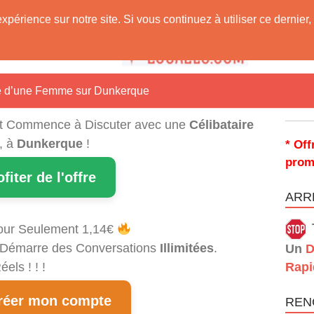
expérience sur notre site. Si vous continuez à utiliser ce derni
 Vous !
re d’une Femme sur Dunkerque
t Commence à Discuter avec une
Célibataire
, à
Dunkerque
!
* Off
prom
ofiter de l'offre
ARRÊ
our Seulement 1,14€
et Démarre des Conversations
Illimitées
.
Un
D
els ! ! !
Rapi
éer mon compte
REN