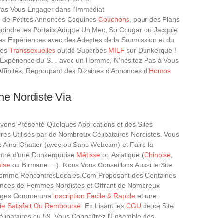
as Vous Engager dans l’Immédiat
te de Petites Annonces Coquines
Couchons
, pour des Plans
oindre les Portails Adopte Un Mec, So Cougar ou Jacquie
des Expériences avec des Adeptes de la Soumission et du
des
Transsexuelles
ou de Superbes
MILF
sur Dunkerque !
 l’Expérience du S… avec un Homme, N’hésitez Pas à Vous
Affinités, Regroupant des Dizaines d’Annonces d’
Homos
ne Nordiste Via
vons Présenté Quelques Applications et des Sites
aires Utilisés par de Nombreux Célibataires Nordistes. Vous
 Ainsi Chatter (avec ou Sans Webcam) et Faire la
tre d’une Dunkerquoise
Métisse
ou Asiatique (
Chinoise
,
ise
ou Birmane …). Nous Vous Conseillons Aussi le Site
ommé RencontresLocales.Com Proposant des Centaines
nces de Femmes Nordistes et Offrant de Nombreux
ages Comme une
Inscription Facile & Rapide
et une
ie Satisfait Ou Remboursé
. En Lisant les
CGU
de ce Site
élibataires du 59, Vous Connaîtrez l’Ensemble des