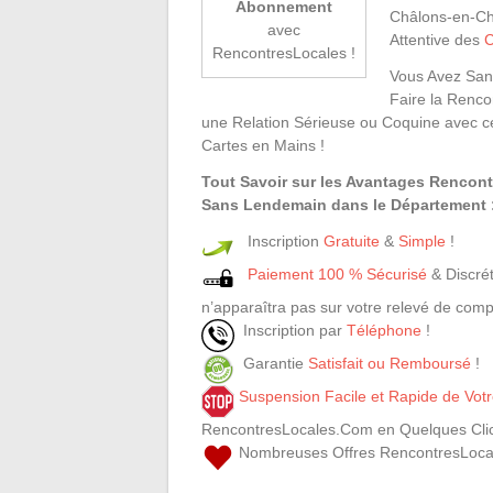
Abonnement
Châlons-en-C
avec
Attentive des
RencontresLocales !
Vous Avez San
Faire la Renc
une Relation Sérieuse ou Coquine avec c
Cartes en Mains !
Tout Savoir sur les Avantages Rencon
Sans Lendemain dans le Département :
Inscription
Gratuite
&
Simple
!
Paiement 100 % Sécurisé
& Discrét
n’apparaîtra pas sur votre relevé de comp
Inscription par
Téléphone
!
Garantie
Satisfait ou Remboursé
!
Suspension Facile et Rapide de Vo
RencontresLocales.Com en Quelques Clic
Nombreuses Offres RencontresLoca