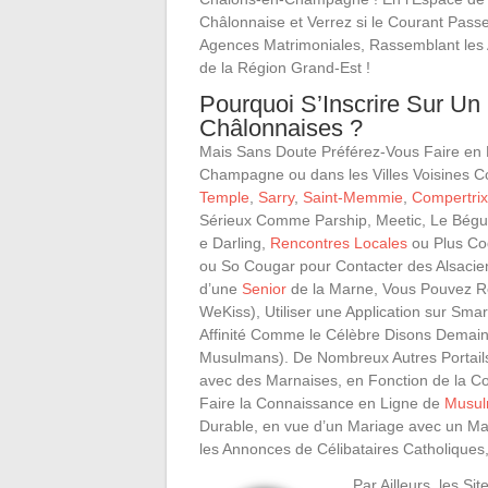
Châlonnaise et Verrez si le Courant Pass
Agences Matrimoniales, Rassemblant l
de la Région Grand-Est !
Pourquoi S’Inscrire Sur Un 
Châlonnaises ?
Mais Sans Doute Préférez-Vous Faire en
Champagne ou dans les Villes Voisines
Temple
,
Sarry
,
Saint-Memmie
,
Compertrix
Sérieux Comme Parship, Meetic, Le Béguin 
e Darling,
Rencontres Locales
ou Plus Co
ou So Cougar pour Contacter des Alsacie
d’une
Senior
de la Marne, Vous Pouvez Rej
WeKiss), Utiliser une Application sur Sma
Affinité Comme le Célèbre Disons Demain 
Musulmans). De Nombreux Autres Portails
avec des Marnaises, en Fonction de la Con
Faire la Connaissance en Ligne de
Musu
Durable, en vue d’un Mariage avec un Mar
les Annonces de Célibataires Catholiques
Par Ailleurs, les S