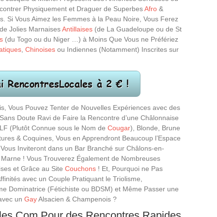
contrer Physiquement et Draguer de Superbes
Afro
&
. Si Vous Aimez les Femmes à la Peau Noire, Vous Ferez
 de Jolies Marnaises
Antillaises
(de La Guadeloupe ou de St
s
(du Togo ou du Niger …) à Moins Que Vous ne Préfériez
atiques
,
Chinoises
ou Indiennes (Notamment) Inscrites sur
, Vous Pouvez Tenter de Nouvelles Expériences avec des
Sans Doute Ravi de Faire la Rencontre d’une Châlonnaise
LF (Plutôt Connue sous le Nom de
Cougar
), Blonde, Brune
ures & Coquines, Vous en Apprendront Beaucoup l’Espace
s Vous Inviteront dans un Bar Branché sur Châlons-en-
a Marne ! Vous Trouverez Également de Nombreuses
ses et Grâce au Site
Couchons
! Et, Pourquoi ne Pas
finités avec un Couple Pratiquant le Triolisme,
mme Dominatrice (Fétichiste ou BDSM) et Même Passer une
avec un
Gay
Alsacien & Champenois ?
ales.Com Pour des Rencontres Rapides