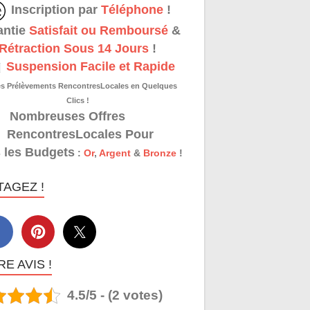
Inscription par
Téléphone
!
antie
Satisfait ou Remboursé
&
Rétraction Sous 14 Jours
!
Suspension Facile et Rapide
es Prélèvements RencontresLocales en Quelques
Clics !
Nombreuses Offres
RencontresLocales Pour
 les Budgets
:
Or
,
Argent
&
Bronze
!
TAGEZ !
E AVIS !
4.5/5 - (2 votes)