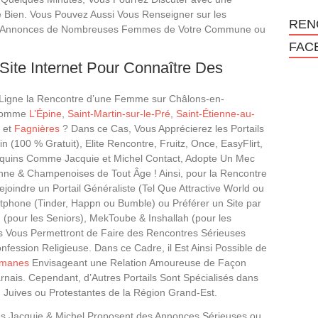
e Bien. Vous Pouvez Aussi Vous Renseigner sur les
REN
es Annonces de Nombreuses Femmes de Votre Commune ou
FAC
Site Internet Pour Connaître Des
 Ligne la Rencontre d’une Femme sur Châlons-en-
 Comme
L’Épine
,
Saint-Martin-sur-le-Pré
,
Saint-Étienne-au-
et
Fagnières
? Dans ce Cas, Vous Apprécierez les Portails
(100 % Gratuit), Elite Rencontre, Fruitz, Once, EasyFlirt,
quins Comme Jacquie et Michel Contact, Adopte Un Mec
nne & Champenoises de Tout Âge ! Ainsi, pour la Rencontre
oindre un Portail Généraliste (Tel Que Attractive World ou
rtphone (Tinder, Happn ou Bumble) ou Préférer un Site par
(pour les Seniors), MekToube & Inshallah (pour les
 Vous Permettront de Faire des Rencontres Sérieuses
fession Religieuse. Dans ce Cadre, il Est Ainsi Possible de
lmanes
Envisageant une Relation Amoureuse de Façon
nais. Cependant, d’Autres Portails Sont Spécialisés dans
, Juives ou Protestantes de la Région Grand-Est.
ites Jacquie & Michel Proposent des Annonces Sérieuses ou