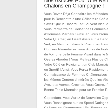
Nos Astuces Pour Une Ren
Châlons-en-Champagne !
Vous Devez Déjà Connaître les Méthodes 
pour la Rencontre d’une Célibataire Châl
Savez Que le Hasard Fait Souvent Bien l
Vous Permettra de Croiser des Femmes 
d’Hommes Marnais ! Ainsi, en Vous Prom
Votre Quartier, en Lisant Assis sur le Ban
Vert, en Marchant dans la Rue ou en Fais
Courses Alimentaires, vous Aurez de For
de Voir une Belle Femme Vivant dans le 
Oserez Aborder ! Vous Mettrez Plus de C
Votre Côté en Rejoignant un Club Marnais,
ou Sportif ! Ainsi, Vous Ferez Rapidement
Connaissance de Femmes Châlonnaises 
les Mêmes Centres d’Intérêts Que les Vôtr
Avez des Atomes Crochus, Vous Oserez l’I
Bonne Table Marnaise pour un Premier R
Cependant, Vous Aurez de Nouvelles Opp
Vous Renseignant sur les Speed Datings 
Châlons-en-Champagne ! En l’Espace de 