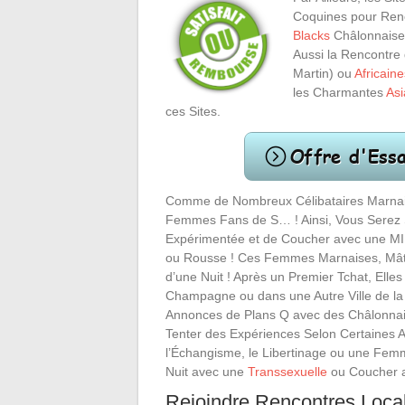
Coquines pour Ren
Blacks
Châlonnaises
Aussi la Rencontre
Martin) ou
Africaine
les Charmantes
Asi
ces Sites.
Comme de Nombreux Célibataires Marnais
Femmes Fans de S… ! Ainsi, Vous Serez 
Expérimentée et de Coucher avec une MI
ou Rousse ! Ces Femmes Marnaises, Mât
d’une Nuit ! Après un Premier Tchat, Elle
Champagne ou dans une Autre Ville de l
Annonces de Plans Q avec des Châlonnai
Tenter des Expériences Selon Certaines Af
l’Échangisme, le Libertinage ou une Fe
Nuit avec une
Transsexuelle
ou Coucher 
Rejoindre Rencontres Loc