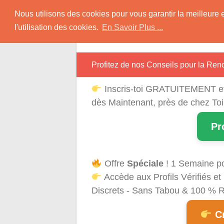
Skip
Rencontres Région
Nous utilisons des cookies pour vous garantir la meilleure 
to
l'utilisation des cookies.
En Savoir Plus ...
content
Rencontrez Une Célibataire Près de chez
Profitez de nos Conseils pour la R
Inscris-toi GRATUITEMENT e
dès Maintenant, près de chez Toi
Pr
Offre
Spéciale
! 1 Semaine p
Accède aux Profils Vérifiés 
Discrets - Sans Tabou & 100 % Ré
Cr