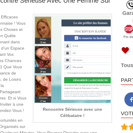
contre Sérieuse Avec Une Femme Sur
Gar
Efficaces
onnaise ! Vous
es Choses et
en Quête
Fin d
enant dans
c d’un Espace
ant Vos
tes Chances
Tous
51 Que Vous
hance de
 de Loisirs
PAR
 la
Partageant
es. Et si Vous
nviter à une
Rencontre Sérieuse avec une
endez-Vous !
VOTR
Célibataire !
ortunités en
Organisés sur
Quelques Minutes, Vous Pourrez Discuter avec une