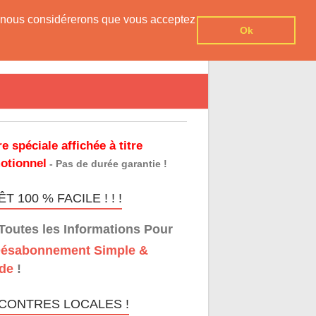
er, nous considérerons que vous acceptez
Ok
re spéciale affichée à titre
otionnel
- Pas de durée garantie !
T 100 % FACILE ! ! !
Toutes les Informations Pour
ésabonnement Simple &
de
!
CONTRES LOCALES !