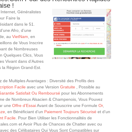
ise !
 Internet, Généralistes
ur Faire la
sidant dans le 51.
’une Afro, d’une
nde, au
VietNam
, en
illons de Vous Inscrire
upant de Nombreuses
n Quelques Clics, Vous
es Vivant dans d’Autres
 la Région Grand-Est.
z de Multiples Avantages : Diversité des Profils des
cription Facile
avec une Version
Gratuite
, Possible au
Garantie Satisfait Ou Remboursé
pour les Abonnements
me de Nombreux Alsacien & Champenois, Vous Pouvez
ar une
Offre d’Essai
Avant de Souscrire une Formule
Or
,
nze
, en Bénéficiant d’un
Paiement Toujours Sécurisé
et d’un
t Facile
. Pour Bien Utiliser les Fonctionnalités de
ales.com et Avoir Plus de Chances de Chatter avec ou
vec des Célibataires Qui Vous Sont Compatibles sur