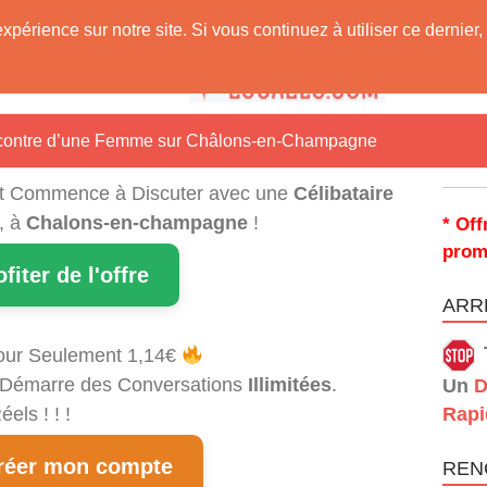
expérience sur notre site. Si vous continuez à utiliser ce derni
 Vous !
encontre d’une Femme sur Châlons-en-Champagne
t Commence à Discuter avec une
Célibataire
, à
Chalons-en-champagne
!
* Off
prom
ofiter de l'offre
ARRÊ
our Seulement 1,14€
et Démarre des Conversations
Illimitées
.
Un
D
els ! ! !
Rapi
éer mon compte
REN