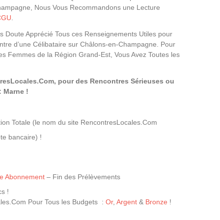
hampagne, Nous Vous Recommandons une Lecture
CGU
.
s Doute Apprécié Tous ces Renseignements Utiles pour
ontre d’une Célibataire sur Châlons-en-Champagne. Pour
es Femmes de la Région Grand-Est, Vous Avez Toutes les
tresLocales.Com, pour des Rencontres Sérieuses ou
 Marne !
ion Totale (le nom du site RencontresLocales.Com
te bancaire) !
tre Abonnement
– Fin des Prélèvements
s !
les.Com Pour Tous les Budgets :
Or
,
Argent
&
Bronze
!