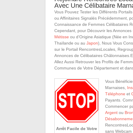
Avec Une Célibataire Marna
Vous Pouvez Tester les Différents Portails
ou Affinitaires Signalés Précédemment, po
Connaissance de Femmes Célibataires Ré
Cependant, pour Découvrir les Annonces d
Métisse
ou d’Origine Asiatique (Née en I
Thaïlande ou au
Japon
), Nous Vous Conse
sur le Portail RencontresLocales, Regro
Annonces de Célibataires Châlonnaises.E
Allez Aussi Retrouver les Profils de Femm
Communes de Votre Département et dans
Vous Bénéficie
Marnaises,
Ins
Téléphone
et
Payants. Com
Commencer p
Argent
ou
Bro
Désabonnemen
RencontresLoc
Arrêt Facile de Votre
sans Webcam a