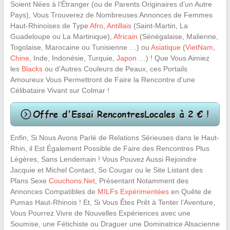
Soient Nées à l’Étranger (ou de Parents Originaires d’un Autre
Pays), Vous Trouverez de Nombreuses Annonces de Femmes
Haut-Rhinoises de Type
Afro
,
Antillais
(Saint-Martin, La
Guadeloupe ou La Martinique),
Africain
(Sénégalaise, Malienne,
Togolaise, Marocaine ou Tunisienne …) ou
Asiatique
(
VietNam
,
Chine
, Inde, Indonésie, Turquie,
Japon
…) ! Que Vous Aimiez
les
Blacks
ou d’Autres Couleurs de Peaux, ces Portails
Amoureux Vous Permettront de Faire la Rencontre d’une
Célibataire Vivant sur Colmar !
Enfin, Si Nous Avons Parlé de Relations Sérieuses dans le Haut-
Rhin, il Est Également Possible de Faire des Rencontres Plus
Légères, Sans Lendemain ! Vous Pouvez Aussi Rejoindre
Jacquie et Michel Contact, So Cougar ou le Site Listant des
Plans Sexe
Couchons.Net
, Présentant Notamment des
Annonces Compatibles de
MILFs Expérimentées
en Quête de
Pumas Haut-Rhinois ! Et, Si Vous Êtes Prêt à Tenter l’Aventure,
Vous Pourrez Vivre de Nouvelles Expériences avec une
Soumise, une Fétichiste ou Draguer une Dominatrice Alsacienne