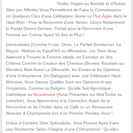
Tinder, Happn ou Bumble et d’Autres
Sites par Affinités Vous Permettront de Faire la Connaissance
en Quelques Clics d’une Célibataire Jeune ou
Plus Âgée
dans le
Haut-Rhin ! Pour la Rencontre d’une Senior, Citons Notamment
le Portail Disons Demain, Parfait pour la Rencontre d’une
Femme sur Colmar Ayant 50 Ans et Plus !
Généralistes (Comme Fruitz, Once, Le Parfait Gentleman, Le
Béguin, WeKiss ou EasyFlirt) ou Affinitaires, ces Sites Vous
Aideront à Trouver la Femme Idéale, en Fonction de Vos
Critères Comme la Couleur des Cheveux (Brunes, Rousses ou
Blondes) Mais Aussi La Silhouette, les Envies et les Opinions
d’une Colmarienne. En Dialoguant avec une Célibataire Haut-
Rhinoise, Vous Saurez Quelles Sont ses Opinions et ses
Croyances, Comme sa Religion. Qu’elle Soit Agnostique,
Catholique ou
Musulmane
(Aussi Présentes sur MekToube ou
Inshallah), Vous Apprendrez à la Connaître, Avant de la
Rencontrer et de l’Inviter dans un Café ou un Restaurant
Alsacien & Champenois lors d’un Premier Rendez-Vous !
Grâce à Certains Sites Spécialisés, Vous Pouvez Aussi Faire
une Recherche Selon l’Origine d’une Colmarienne ! Qu’elles