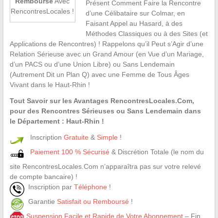
Remboursé
Avec
Présent Comment Faire la Rencontre
RencontresLocales !
d’une Célibataire sur Colmar, en
Faisant Appel au Hasard, à des
Méthodes Classiques ou à des Sites (et
Applications de Rencontres) ! Rappelons qu’il Peut s’Agir d’une
Relation Sérieuse avec un Grand Amour (en Vue d’un Mariage,
d’un PACS ou d’une Union Libre) ou Sans Lendemain
(Autrement Dit un Plan Q) avec une Femme de Tous Âges
Vivant dans le Haut-Rhin !
Tout Savoir sur les Avantages RencontresLocales.Com,
pour des Rencontres Sérieuses ou Sans Lendemain dans
le Département : Haut-Rhin !
Inscription
Gratuite
&
Simple
!
Paiement 100 % Sécurisé
& Discrétion Totale (le nom du
site RencontresLocales.Com n’apparaîtra pas sur votre relevé
de compte bancaire) !
Inscription par
Téléphone
!
Garantie
Satisfait ou Remboursé
!
Suspension Facile et Rapide de Votre Abonnement
– Fin