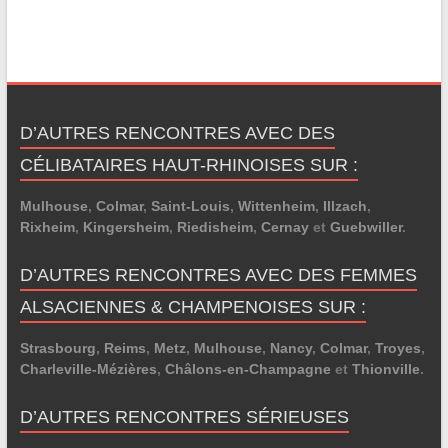
D’AUTRES RENCONTRES AVEC DES
CÉLIBATAIRES HAUT-RHINOISES SUR :
Mulhouse
,
Colmar
,
Saint-Louis
,
Wittenheim
,
Illzach
,
Rixheim
,
Kingersheim
,
Riedisheim
,
Cernay
et
Guebwiller
.
D’AUTRES RENCONTRES AVEC DES FEMMES
ALSACIENNES & CHAMPENOISES SUR :
Strasbourg
,
Reims
,
Metz
,
Mulhouse
,
Nancy
,
Colmar
,
Troyes
,
Charleville-Mézières
,
Châlons-en-Champagne
et
Thionville
.
D’AUTRES RENCONTRES SÉRIEUSES