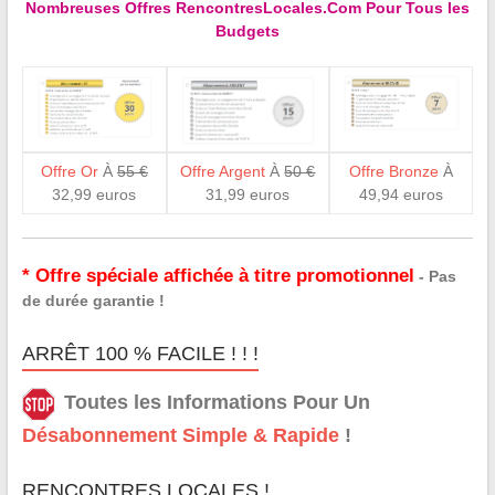
Nombreuses Offres RencontresLocales.Com Pour Tous les
Budgets
Offre Or
À
55 €
Offre Argent
À
50 €
Offre Bronze
À
32,99 euros
31,99 euros
49,94 euros
* Offre spéciale affichée à titre promotionnel
- Pas
de durée garantie !
ARRÊT 100 % FACILE ! ! !
Toutes les Informations Pour Un
Désabonnement Simple & Rapide
!
RENCONTRES LOCALES !