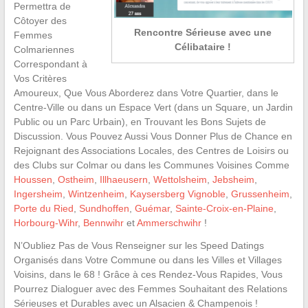
Permettra de
Côtoyer des
Rencontre Sérieuse avec une
Femmes
Célibataire !
Colmariennes
Correspondant à
Vos Critères
Amoureux, Que Vous Aborderez dans Votre Quartier, dans le
Centre-Ville ou dans un Espace Vert (dans un Square, un Jardin
Public ou un Parc Urbain), en Trouvant les Bons Sujets de
Discussion. Vous Pouvez Aussi Vous Donner Plus de Chance en
Rejoignant des Associations Locales, des Centres de Loisirs ou
des Clubs sur Colmar ou dans les Communes Voisines Comme
Houssen
,
Ostheim
,
Illhaeusern
,
Wettolsheim
,
Jebsheim
,
Ingersheim
,
Wintzenheim
,
Kaysersberg Vignoble
,
Grussenheim
,
Porte du Ried
,
Sundhoffen
,
Guémar
,
Sainte-Croix-en-Plaine
,
Horbourg-Wihr
,
Bennwihr
et
Ammerschwihr
!
N’Oubliez Pas de Vous Renseigner sur les Speed Datings
Organisés dans Votre Commune ou dans les Villes et Villages
Voisins, dans le 68 ! Grâce à ces Rendez-Vous Rapides, Vous
Pourrez Dialoguer avec des Femmes Souhaitant des Relations
Sérieuses et Durables avec un Alsacien & Champenois !