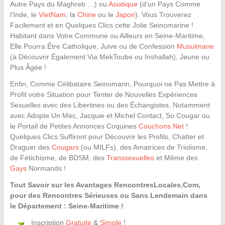
Autre Pays du Maghreb …) ou
Asiatique
(d’un Pays Comme
l’Inde, le
VietNam
, la
Chine
ou le
Japon
). Vous Trouverez
Facilement et en Quelques Clics cette Jolie Seinomarine !
Habitant dans Votre Commune ou Ailleurs en Seine-Maritime,
Elle Pourra Être Catholique, Juive ou de Confession
Musulmane
(à Découvrir Également Via MekToube ou Inshallah), Jeune ou
Plus Âgée !
Enfin, Comme Célibataire Seinomarin, Pourquoi ne Pas Mettre à
Profit votre Situation pour Tenter de Nouvelles Expériences
Sexuelles avec des Libertines ou des Échangistes, Notamment
avec Adopte Un Mec, Jacquie et Michel Contact, So Cougar ou
le Portail de Petites Annonces Coquines
Couchons.Net
!
Quelques Clics Suffiront pour Découvrir les Profils, Chatter et
Draguer des
Cougars
(ou MILFs), des Amatrices de Triolisme,
de Fétichisme, de BDSM, des
Transsexuelles
et Même des
Gays
Normands !
Tout Savoir sur les Avantages RencontresLocales.Com,
pour des Rencontres Sérieuses ou Sans Lendemain dans
le Département : Seine-Maritime !
Inscription
Gratuite
&
Simple
!