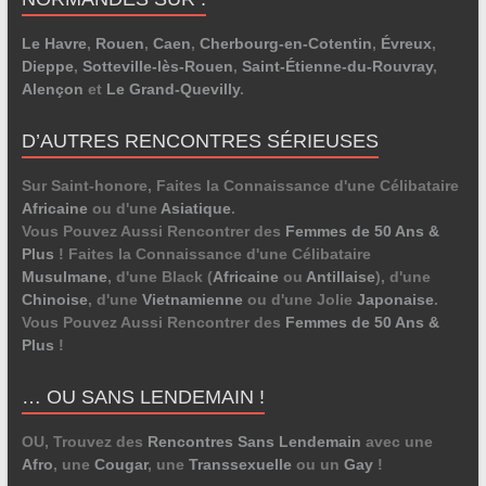
Le Havre
,
Rouen
,
Caen
,
Cherbourg-en-Cotentin
,
Évreux
,
Dieppe
,
Sotteville-lès-Rouen
,
Saint-Étienne-du-Rouvray
,
Alençon
et
Le Grand-Quevilly
.
D’AUTRES RENCONTRES SÉRIEUSES
Sur Saint-honore, Faites la Connaissance d'une Célibataire
Africaine
ou d'une
Asiatique
.
Vous Pouvez Aussi Rencontrer des
Femmes de 50 Ans &
Plus
! Faites la Connaissance d'une Célibataire
Musulmane
, d'une Black (
Africaine
ou
Antillaise
), d'une
Chinoise
, d'une
Vietnamienne
ou d'une Jolie
Japonaise
.
Vous Pouvez Aussi Rencontrer des
Femmes de 50 Ans &
Plus
!
… OU SANS LENDEMAIN !
OU, Trouvez des
Rencontres Sans Lendemain
avec une
Afro
, une
Cougar
, une
Transsexuelle
ou un
Gay
!