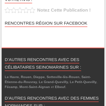
Notez Cette Publication !
RENCONTRES RÉGION SUR FACEBOOK
D’AUTRES RENCONTRES AVEC DES
CÉLIBATAIRES SEINOMARINES SUR :
Le Havre
,
Rouen
,
Dieppe
,
Sotteville-lès-Rouen
,
Saint-
Étienne-du-Rouvray
,
Le Grand-Quevilly
,
Le Petit-Quevilly
,
Fécamp
,
Mont-Saint-Aignan
et
Elbeuf
.
D’AUTRES RENCONTRES AVEC DES FEMMES
NORMANDES SUR :