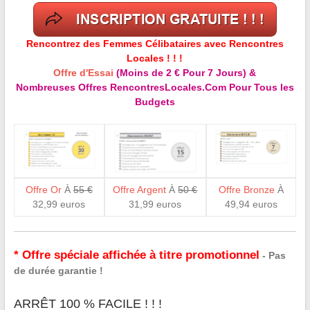
Rencontrez des Femmes Célibataires avec Rencontres
Locales ! ! !
Offre d'Essai
(Moins de 2 € Pour 7 Jours) &
Nombreuses Offres RencontresLocales.Com Pour Tous les
Budgets
Offre Or
À
55 €
Offre Argent
À
50 €
Offre Bronze
À
32,99 euros
31,99 euros
49,94 euros
* Offre spéciale affichée à titre promotionnel
- Pas
de durée garantie !
ARRÊT 100 % FACILE ! ! !