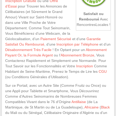
Inscription Gratuite
ou une
Offre
d’Essai
pour Trouver les Annonces de
Célibataires (et Sûrement le Grand
Satisfait ou
Amour) Vivant sur Saint-Honoré ou
Remboursé
Avec
dans une Ville Proche de Votre
RencontresLocales !
Département. Comme Tout Seinomarin,
Vous Bénéficierez d’une Webcam, de la
Géolocalisation, d’un
Paiement Sécurisé
et d’une
Garantie
Satisfait Ou Remboursé
, d’une
Inscription par Téléphone
et d’un
Désabonnement Très Facile
! En Optant pour un
Abonnement
Payant Or
,
la Formule Argent
ou l’
Abonnement Bronze
, Vous
Contacterez Rapidement et Simplement une Normande. Pour
Tout Savoir sur les Fonctionnalités et Votre
Inscription
Comme
Habitant de Seine-Maritime, Prenez le Temps de Lire les
CGU
(ou Conditions Générales d’Utilisation).
Sur ce Portail, avec un Autre Site (Comme Fruitz ou Once) ou
une Appli pour Tablette et Smartphone, Vous Découvrirez
Comme d’Autres Seinomarins de Nombreuses Femmes
Compatibles Vivant dans le 76 d’Origine
Antillaise
(de La
Martinique, de St Martin ou de La Guadeloupe),
Africaine
(
Black
du Mali ou du Sénégal, Célibataire Originaire d’Algérie ou d’un