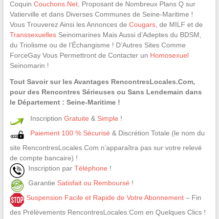
Coquin
Couchons.Net
, Proposant de Nombreux Plans Q sur
Vatierville et dans Diverses Communes de Seine-Maritime !
Vous Trouverez Ainsi les Annonces de
Cougars
, de MILF et de
Transsexuelles
Seinomarines Mais Aussi d’Adeptes du BDSM,
du Triolisme ou de l’Échangisme ! D’Autres Sites Comme
ForceGay Vous Permettront de Contacter un
Homosexuel
Seinomarin !
Tout Savoir sur les Avantages RencontresLocales.Com,
pour des Rencontres Sérieuses ou Sans Lendemain dans
le Département : Seine-Maritime !
Inscription
Gratuite
&
Simple
!
Paiement 100 % Sécurisé
& Discrétion Totale (le nom du
site RencontresLocales.Com n’apparaîtra pas sur votre relevé
de compte bancaire) !
Inscription par
Téléphone
!
Garantie
Satisfait ou Remboursé
!
Suspension Facile et Rapide de Votre Abonnement
– Fin
des Prélèvements RencontresLocales.Com en Quelques Clics !