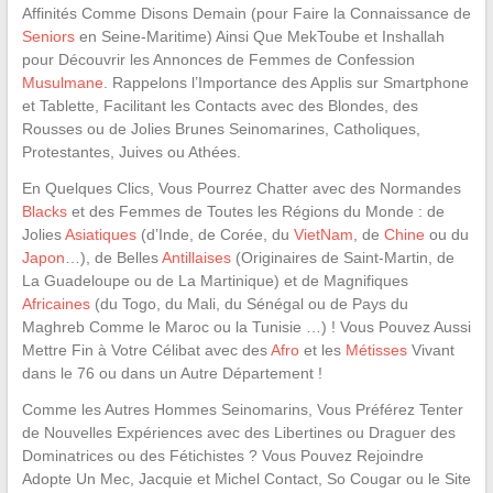
Affinités Comme Disons Demain (pour Faire la Connaissance de
Seniors
en Seine-Maritime) Ainsi Que MekToube et Inshallah
pour Découvrir les Annonces de Femmes de Confession
Musulmane
. Rappelons l’Importance des Applis sur Smartphone
et Tablette, Facilitant les Contacts avec des Blondes, des
Rousses ou de Jolies Brunes Seinomarines, Catholiques,
Protestantes, Juives ou Athées.
En Quelques Clics, Vous Pourrez Chatter avec des Normandes
Blacks
et des Femmes de Toutes les Régions du Monde : de
Jolies
Asiatiques
(d’Inde, de Corée, du
VietNam
, de
Chine
ou du
Japon
…), de Belles
Antillaises
(Originaires de Saint-Martin, de
La Guadeloupe ou de La Martinique) et de Magnifiques
Africaines
(du Togo, du Mali, du Sénégal ou de Pays du
Maghreb Comme le Maroc ou la Tunisie …) ! Vous Pouvez Aussi
Mettre Fin à Votre Célibat avec des
Afro
et les
Métisses
Vivant
dans le 76 ou dans un Autre Département !
Comme les Autres Hommes Seinomarins, Vous Préférez Tenter
de Nouvelles Expériences avec des Libertines ou Draguer des
Dominatrices ou des Fétichistes ? Vous Pouvez Rejoindre
Adopte Un Mec, Jacquie et Michel Contact, So Cougar ou le Site