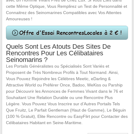
avec un Homme Vivant Près de Chez Eux. Si Vous Êtes dans
cette Même Optique, Vous Remplirez un Test de Personnalité et
Connaitrez des Seinomarines Compatibles avec Vos Attentes
Amoureuses !
Quels Sont Les Atouts Des Sites De
Rencontres Pour Les Célibataires
Seinomarins ?
Les Portails Généralistes ou Spécialisés Sont Variés et
Proposent de Très Nombreux Profils à Tout Normand. Ainsi,
Vous Pouvez Rejoindre les Célèbres Meetic, eDarling &
Attractive World ou Préférer Once, Badoo, WeKiss ou Parship
pour Découvrir les Annonces de Femmes Vivant dans le 76 et
Souhaitant Une Relation Durable ou une Rencontre Plus
Légère. Vous Pouvez Vous Inscrire sur d’Autres Portails Tels
Que Fruitz, Le Parfait Gentleman (Haut de Gamme), Le Béguin
(100 % Gratuit), Elite Rencontre ou EasyFlirt pour Contacter des
Célibataires Habitant en Seine-Maritime.