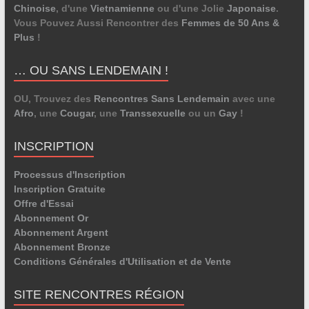
Chinoise
, d'une
Vietnamienne
ou d'une Jolie
Japonaise
.
Vous Pouvez Aussi Rencontrer des
Femmes de 50 Ans &
Plus
!
… OU SANS LENDEMAIN !
OU, Trouvez des
Rencontres Sans Lendemain
avec une
Afro
, une
Cougar
, une
Transsexuelle
ou un
Gay
!
INSCRIPTION
Processus d'Inscription
Inscription Gratuite
Offre d'Essai
Abonnement Or
Abonnement Argent
Abonnement Bronze
Conditions Générales d'Utilisation et de Vente
SITE RENCONTRES RÉGION