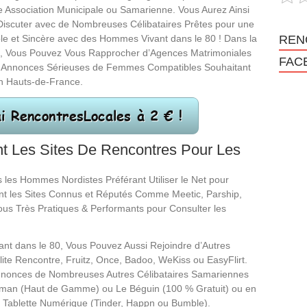
 Association Municipale ou Samarienne. Vous Aurez Ainsi
Discuter avec de Nombreuses Célibataires Prêtes pour une
REN
le et Sincère avec des Hommes Vivant dans le 80 ! Dans la
 Vous Pouvez Vous Rapprocher d’Agences Matrimoniales
FAC
 Annonces Sérieuses de Femmes Compatibles Souhaitant
n Hauts-de-France.
t Les Sites De Rencontres Pour Les
 les Hommes Nordistes Préférant Utiliser le Net pour
t les Sites Connus et Réputés Comme Meetic, Parship,
Tous Très Pratiques & Performants pour Consulter les
ant dans le 80, Vous Pouvez Aussi Rejoindre d’Autres
Elite Rencontre, Fruitz, Once, Badoo, WeKiss ou EasyFlirt.
Annonces de Nombreuses Autres Célibataires Samariennes
leman (Haut de Gamme) ou Le Béguin (100 % Gratuit) ou en
 Tablette Numérique (Tinder, Happn ou Bumble).