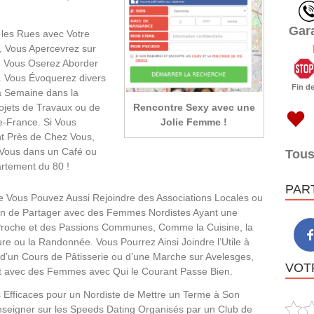
Gar
 les Rues avec Votre
, Vous Apercevrez sur
e Vous Oserez Aborder
. Vous Évoquerez divers
Fin d
a Semaine dans la
Rencontre Sexy avec une
ojets de Travaux ou de
Jolie Femme !
e-France. Si Vous
t Près de Chez Vous,
Vous dans un Café ou
Tous
rtement du 80 !
PAR
 Vous Pouvez Aussi Rejoindre des Associations Locales ou
fin de Partager avec des Femmes Nordistes Ayant une
 Proche et des Passions Communes, Comme la Cuisine, la
ure ou la Randonnée. Vous Pourrez Ainsi Joindre l’Utile à
s d’un Cours de Pâtisserie ou d’une Marche sur Avelesges,
VOTR
 avec des Femmes avec Qui le Courant Passe Bien.
Efficaces pour un Nordiste de Mettre un Terme à Son
nseigner sur les Speeds Dating Organisés par un Club de