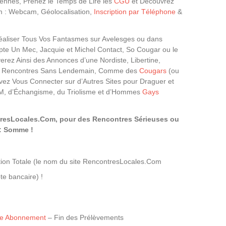
iennes, Prenez le Temps de Lire les
CGU
et Découvrez
m : Webcam, Géolocalisation,
Inscription par Téléphone
&
 Réaliser Tous Vos Fantasmes sur Avelesges ou dans
e Un Mec, Jacquie et Michel Contact, So Cougar ou le
erez Ainsi des Annonces d’une Nordiste, Libertine,
des Rencontres Sans Lendemain, Comme des
Cougars
(ou
ez Vous Connecter sur d’Autres Sites pour Draguer et
M, d’Échangisme, du Triolisme et d’Hommes
Gays
tresLocales.Com, pour des Rencontres Sérieuses ou
: Somme !
ion Totale (le nom du site RencontresLocales.Com
te bancaire) !
tre Abonnement
– Fin des Prélèvements