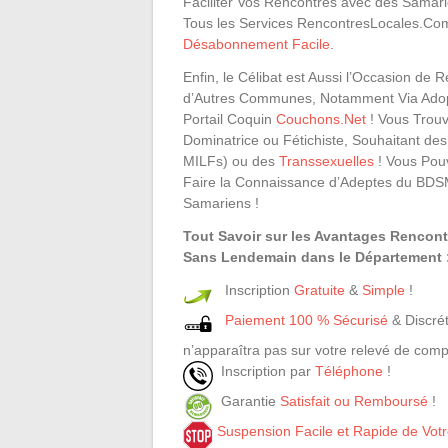
Faciliter Vos Rencontres avec des Samar
Tous les Services RencontresLocales.Co
Désabonnement Facile
.
Enfin, le Célibat est Aussi l’Occasion de
d’Autres Communes, Notamment Via Adopt
Portail Coquin
Couchons.Net
! Vous Trouv
Dominatrice ou Fétichiste, Souhaitant 
MILFs) ou des
Transsexuelles
! Vous Pouv
Faire la Connaissance d’Adeptes du BDS
Samariens !
Tout Savoir sur les Avantages Rencon
Sans Lendemain dans le Département 
Inscription
Gratuite
&
Simple
!
Paiement 100 % Sécurisé
& Discrét
n’apparaîtra pas sur votre relevé de comp
Inscription par
Téléphone
!
Garantie
Satisfait ou Remboursé
!
Suspension Facile et Rapide de Vo