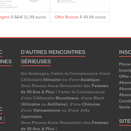
Argent
À
50 €
31,99 euros
Offre Bronze
À 49,94 euros
C
D’AUTRES RENCONTRES
INS
NNES
SÉRIEUSES
Proce
Inscri
Sur Avelesges, Faites la Connaissance d'une
Offre 
Célibataire
Africaine
ou d'une
Asiatique
.
Abon
Vous Pouvez Aussi Rencontrer des
Femmes
Abonn
de 50 Ans & Plus
! Faites la Connaissance
Abon
d'une Célibataire
Musulmane
, d'une Black
Condit
(
Africaine
ou
Antillaise
), d'une
Chinoise
,
Vente
C
d'une
Vietnamienne
ou d'une Jolie
Japonaise
.
 :
SIT
Vous Pouvez Aussi Rencontrer des
Femmes
de 50 Ans & Plus
!