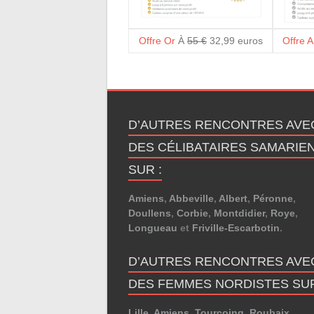
Offre Or
À
55 €
32,99 euros
Offre 
D’AUTRES RENCONTRES AVE
DES CÉLIBATAIRES SAMARIE
SUR :
Amiens
,
Abbeville
,
Albert
,
Péronne
,
Doullens
,
Corbie
,
Montdidier
,
Roye
,
Longueau
et
Friville-Escarbotin
.
D’AUTRES RENCONTRES AVE
DES FEMMES NORDISTES SUR
Lille
,
Amiens
,
Tourcoing
,
Roubaix
,