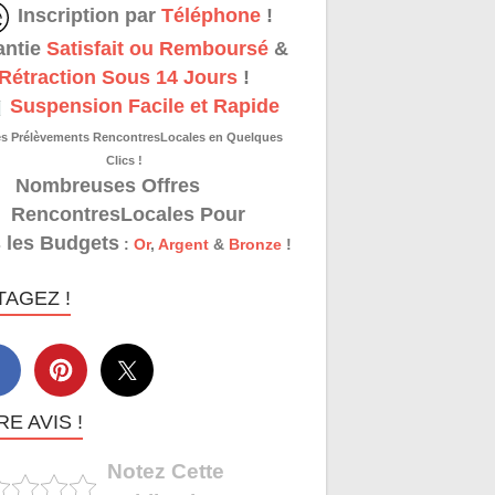
Inscription par
Téléphone
!
antie
Satisfait ou Remboursé
&
Rétraction Sous 14 Jours
!
Suspension Facile et Rapide
es Prélèvements RencontresLocales en Quelques
Clics !
Nombreuses Offres
RencontresLocales Pour
 les Budgets
:
Or
,
Argent
&
Bronze
!
TAGEZ !
E AVIS !
Notez Cette