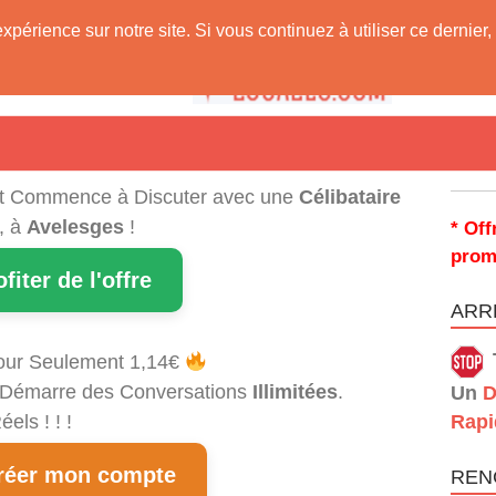
expérience sur notre site. Si vous continuez à utiliser ce derni
 Vous !
t Commence à Discuter avec une
Célibataire
, à
Avelesges
!
* Off
prom
ofiter de l'offre
ARRÊ
our Seulement 1,14€
et Démarre des Conversations
Illimitées
.
Un
D
els ! ! !
Rapi
éer mon compte
REN