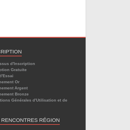
CRIPTION
ssus d'Inscription
ption Gratuite
d'Essai
nement Or
ement Argent
nement Bronze
ions Générales d'Utilisation et de
E RENCONTRES RÉGION