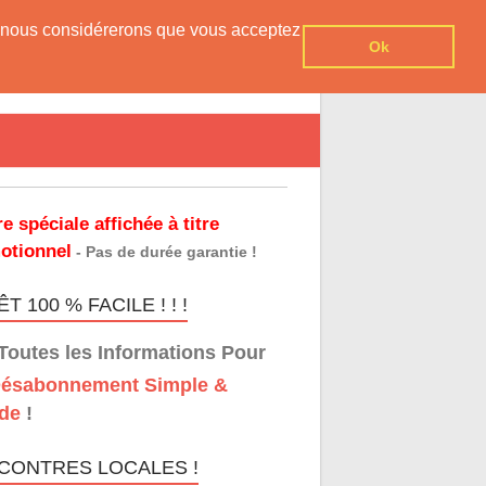
er, nous considérerons que vous acceptez
Ok
re spéciale affichée à titre
otionnel
- Pas de durée garantie !
T 100 % FACILE ! ! !
Toutes les Informations Pour
ésabonnement Simple &
de
!
CONTRES LOCALES !