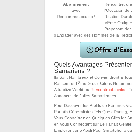
Rencontre, une
Abonnement
l’Occasion de 
avec
Relation Durab
RencontresLocales !
Même Optique,
Proposant des
s’Engager avec des Hommes de la Régio
Quels Avantages Présenten
Samariens ?
Ils Sont Nombreux et Conviendront à Tous
Rencontrer l’Âme-Sœur. Citons Notammen
Attractive World ou
RencontresLocales
, 
Annonces de Jolies Samariennes !
Pour Découvrir les Profils de Femmes Viv
Portails Généralistes Tels Que eDarling, 
Vous Connaîtrez en Quelques Clics les 
en Vous Connectant sur Le Parfait Gent
Employant une Appli Pour Smartphone ou