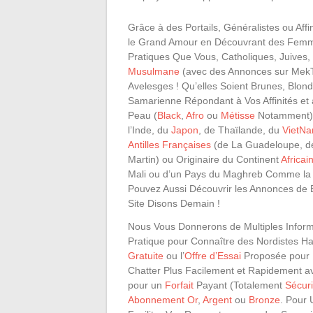
Grâce à des Portails, Généralistes ou Aff
le Grand Amour en Découvrant des Femm
Pratiques Que Vous, Catholiques, Juives,
Musulmane
(avec des Annonces sur MekTo
Avelesges ! Qu’elles Soient Brunes, Blon
Samarienne Répondant à Vos Affinités et 
Peau (
Black
,
Afro
ou
Métisse
Notamment)
l’Inde, du
Japon
, de Thaïlande, du
VietN
Antilles Françaises
(de La Guadeloupe, de
Martin) ou Originaire du Continent
Africai
Mali ou d’un Pays du Maghreb Comme la 
Pouvez Aussi Découvrir les Annonces de 
Site Disons Demain !
Nous Vous Donnerons de Multiples Informa
Pratique pour Connaître des Nordistes Ha
Gratuite
ou l’
Offre d’Essai
Proposée pour D
Chatter Plus Facilement et Rapidement 
pour un
Forfait
Payant (Totalement
Sécur
Abonnement Or
,
Argent
ou
Bronze
. Pour 