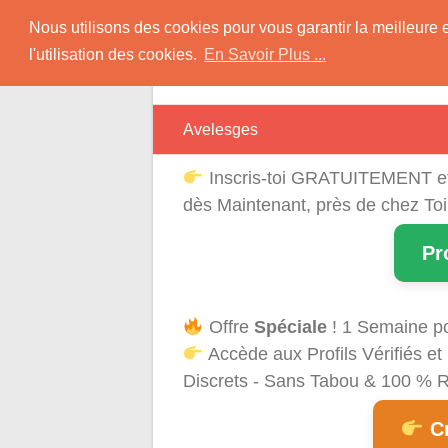
Skip
Rencontres Région
Nous utilisons des cookies pour vous garantir la meilleure 
to
l'utilisation des cookies.
En Savoir Plus ...
content
Rencontrez Une Célibataire Près de chez
Avelesges
Inscris-toi GRATUITEMENT e
dès Maintenant, près de chez Toi
Pr
Offre
Spéciale
! 1 Semaine p
Accède aux Profils Vérifiés 
Discrets - Sans Tabou & 100 % Ré
Cr