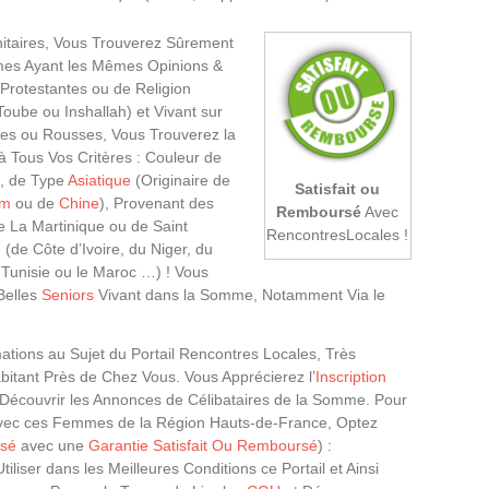
initaires, Vous Trouverez Sûrement
es Ayant les Mêmes Opinions &
 Protestantes ou de Religion
ube ou Inshallah) et Vivant sur
des ou Rousses, Vous Trouverez la
à Tous Vos Critères : Couleur de
, de Type
Asiatique
(Originaire de
Satisfait ou
am
ou de
Chine
), Provenant des
Remboursé
Avec
 La Martinique ou de Saint
RencontresLocales !
n
(de Côte d’Ivoire, du Niger, du
Tunisie ou le Maroc …) ! Vous
Belles
Seniors
Vivant dans la Somme, Notamment Via le
tions au Sujet du Portail Rencontres Locales, Très
bitant Près de Chez Vous. Vous Apprécierez l’
Inscription
écouvrir les Annonces de Célibataires de la Somme. Pour
avec ces Femmes de la Région Hauts-de-France, Optez
isé
avec une
Garantie Satisfait Ou Remboursé
) :
Utiliser dans les Meilleures Conditions ce Portail et Ainsi