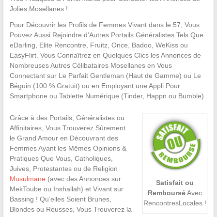
Jolies Mosellanes !
Pour Découvrir les Profils de Femmes Vivant dans le 57, Vous
Pouvez Aussi Rejoindre d’Autres Portails Généralistes Tels Que
eDarling, Elite Rencontre, Fruitz, Once, Badoo, WeKiss ou
EasyFlirt. Vous Connaîtrez en Quelques Clics les Annonces de
Nombreuses Autres Célibataires Mosellanes en Vous
Connectant sur Le Parfait Gentleman (Haut de Gamme) ou Le
Béguin (100 % Gratuit) ou en Employant une Appli Pour
Smartphone ou Tablette Numérique (Tinder, Happn ou Bumble).
Grâce à des Portails, Généralistes ou
Affinitaires, Vous Trouverez Sûrement
le Grand Amour en Découvrant des
Femmes Ayant les Mêmes Opinions &
Pratiques Que Vous, Catholiques,
Juives, Protestantes ou de Religion
Musulmane
(avec des Annonces sur
Satisfait ou
MekToube ou Inshallah) et Vivant sur
Remboursé
Avec
Bassing ! Qu’elles Soient Brunes,
RencontresLocales !
Blondes ou Rousses, Vous Trouverez la