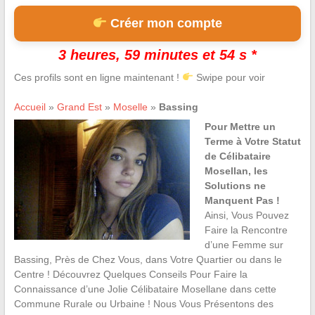
Créer mon compte
3 heures, 59 minutes et 53 s *
Ces profils sont en ligne maintenant !
Swipe pour voir
Accueil
»
Grand Est
»
Moselle
»
Bassing
Pour Mettre un
Terme à Votre Statut
de Célibataire
Mosellan, les
Solutions ne
Manquent Pas !
Ainsi, Vous Pouvez
Faire la Rencontre
d’une Femme sur
Bassing, Près de Chez Vous, dans Votre Quartier ou dans le
Centre ! Découvrez Quelques Conseils Pour Faire la
Connaissance d’une Jolie Célibataire Mosellane dans cette
Commune Rurale ou Urbaine ! Nous Vous Présentons des