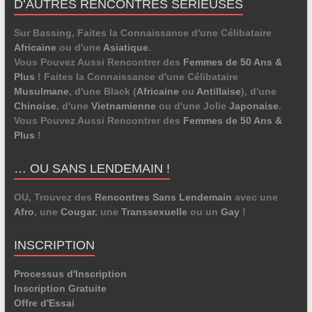
D’AUTRES RENCONTRES SÉRIEUSES
Sur Bassing, Faites la Connaissance d'une Célibataire
Africaine
ou d'une
Asiatique
.
Vous Pouvez Aussi Rencontrer des
Femmes de 50 Ans &
Plus
! Faites la Connaissance d'une Célibataire
Musulmane
, d'une Black (
Africaine
ou
Antillaise
), d'une
Chinoise
, d'une
Vietnamienne
ou d'une Jolie
Japonaise
.
Vous Pouvez Aussi Rencontrer des
Femmes de 50 Ans &
Plus
!
… OU SANS LENDEMAIN !
OU, Trouvez des
Rencontres Sans Lendemain
avec une
Afro
, une
Cougar
, une
Transsexuelle
ou un
Gay
!
INSCRIPTION
Processus d'Inscription
Inscription Gratuite
Offre d'Essai