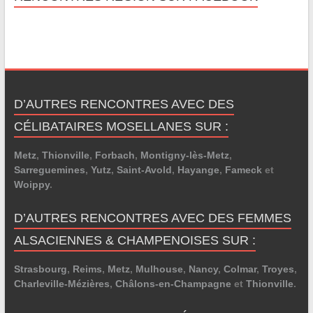
D’AUTRES RENCONTRES AVEC DES
CÉLIBATAIRES MOSELLANES SUR :
Metz
,
Thionville
,
Forbach
,
Montigny-lès-Metz
,
Sarreguemines
,
Yutz
,
Saint-Avold
,
Hayange
,
Fameck
et
Woippy
.
D’AUTRES RENCONTRES AVEC DES FEMMES
ALSACIENNES & CHAMPENOISES SUR :
Strasbourg
,
Reims
,
Metz
,
Mulhouse
,
Nancy
,
Colmar
,
Troyes
,
Charleville-Mézières
,
Châlons-en-Champagne
et
Thionville
.