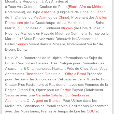
Mosellane Répondant à Vos Affinités et
à Tous Vos Critères : Couleur de Peau (
Black
,
Afro
ou
Métisse
Notamment), de Type
Asiatique
(Originaire de l’Inde, du
Japon
,
de Thaïlande, du
VietNam
ou de
Chine
), Provenant des
Antilles
Françaises
(de La Guadeloupe, de La Martinique ou de Saint
Martin) ou Originaire du Continent
Africain
(de Côte d’Ivoire, du
Niger, du Mali ou d’un Pays du Maghreb Comme la Tunisie ou le
Maroc …) ! Vous Pouvez Aussi Découvrir les Annonces de
Belles
Seniors
Vivant dans la Moselle, Notamment Via le Site
Disons Demain !
Nous Vous Donnerons de Multiples Informations au Sujet du
Portail Rencontres Locales, Très Pratique pour Connaître des
Alsacienne & Champenoises Habitant Près de Chez Vous. Vous
Apprécierez l’
Inscription Gratuite
ou l’
Offre d’Essai
Proposée
pour Découvrir les Annonces de Célibataires de la Moselle. Pour
Chatter Plus Facilement et Rapidement avec ces Femmes de la
Région Grand-Est, Optez pour un
Forfait
Payant (Totalement
Sécurisé
avec une
Garantie Satisfait Ou Remboursé
) :
Abonnement Or
,
Argent
ou
Bronze
. Pour Utiliser dans les
Meilleures Conditions ce Portail et Ainsi Faciliter Vos Rencontres
avec des Mosellanes, Prenez le Temps de Lire les
CGU
et