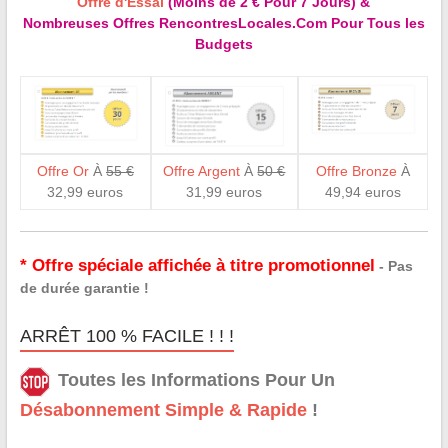
Offre d'Essai
(Moins de 2 € Pour 7 Jours) &
Nombreuses Offres RencontresLocales.Com Pour Tous les
Budgets
Offre Or
À
55 €
Offre Argent
À
50 €
Offre Bronze
À
32,99 euros
31,99 euros
49,94 euros
* Offre spéciale affichée à titre promotionnel
- Pas
de durée garantie !
ARRÊT 100 % FACILE ! ! !
Toutes les Informations Pour Un
Désabonnement Simple & Rapide
!