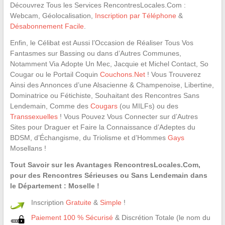
Découvrez Tous les Services RencontresLocales.Com :
Webcam, Géolocalisation,
Inscription par Téléphone
&
Désabonnement Facile
.
Enfin, le Célibat est Aussi l’Occasion de Réaliser Tous Vos
Fantasmes sur Bassing ou dans d’Autres Communes,
Notamment Via Adopte Un Mec, Jacquie et Michel Contact, So
Cougar ou le Portail Coquin
Couchons.Net
! Vous Trouverez
Ainsi des Annonces d’une Alsacienne & Champenoise, Libertine,
Dominatrice ou Fétichiste, Souhaitant des Rencontres Sans
Lendemain, Comme des
Cougars
(ou MILFs) ou des
Transsexuelles
! Vous Pouvez Vous Connecter sur d’Autres
Sites pour Draguer et Faire la Connaissance d’Adeptes du
BDSM, d’Échangisme, du Triolisme et d’Hommes
Gays
Mosellans !
Tout Savoir sur les Avantages RencontresLocales.Com,
pour des Rencontres Sérieuses ou Sans Lendemain dans
le Département : Moselle !
Inscription
Gratuite
&
Simple
!
Paiement 100 % Sécurisé
& Discrétion Totale (le nom du