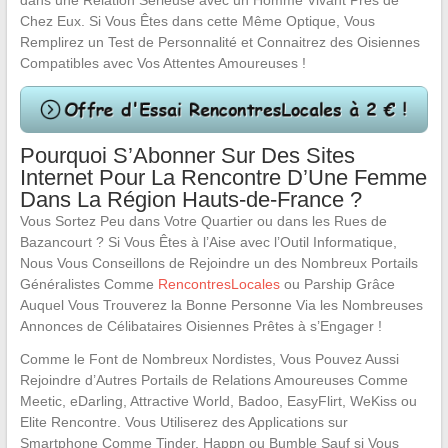
dans une Relation Sérieuse avec un Homme Vivant Près de
Chez Eux. Si Vous Êtes dans cette Même Optique, Vous
Remplirez un Test de Personnalité et Connaitrez des Oisiennes
Compatibles avec Vos Attentes Amoureuses !
Pourquoi S’Abonner Sur Des Sites
Internet Pour La Rencontre D’Une Femme
Dans La Région Hauts-de-France ?
Vous Sortez Peu dans Votre Quartier ou dans les Rues de
Bazancourt ? Si Vous Êtes à l’Aise avec l’Outil Informatique,
Nous Vous Conseillons de Rejoindre un des Nombreux Portails
Généralistes Comme
RencontresLocales
ou Parship Grâce
Auquel Vous Trouverez la Bonne Personne Via les Nombreuses
Annonces de Célibataires Oisiennes Prêtes à s’Engager !
Comme le Font de Nombreux Nordistes, Vous Pouvez Aussi
Rejoindre d’Autres Portails de Relations Amoureuses Comme
Meetic, eDarling, Attractive World, Badoo, EasyFlirt, WeKiss ou
Elite Rencontre. Vous Utiliserez des Applications sur
Smartphone Comme Tinder, Happn ou Bumble Sauf si Vous