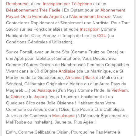
Remboursé
, d’une
Inscription par Téléphone
et d’un
Désabonnement Très Facile
! En Optant pour un
Abonnement
Payant Or
,
la Formule Argent
ou l’
Abonnement Bronze
, Vous
Contacterez Rapidement et Simplement une Nordiste. Pour Tout
Savoir sur les Fonctionnalités et Votre
Inscription
Comme
Habitant de l’Oise, Prenez le Temps de Lire les
CGU
(ou
Conditions Générales d’Utilisation).
Sur ce Portail, avec un Autre Site (Comme Fruitz ou Once) ou
une Appli pour Tablette et Smartphone, Vous Découvrirez
Comme d’Autres Oisiens de Nombreuses Femmes Compatibles
Vivant dans le 60 d’Origine
Antillaise
(de La Martinique, de St
Martin ou de La Guadeloupe),
Africaine
(
Black
du Mali ou du
Sénégal, Célibataire Originaire d’Algérie ou d’un Autre Pays du
Maghreb …) ou
Asiatique
(d’un Pays Comme l’Inde, le
VietNam
,
la
Chine
ou le
Japon
). Vous Trouverez Facilement et en
Quelques Clics cette Jolie Oisienne ! Habitant dans Votre
Commune ou Ailleurs dans l’Oise, Elle Pourra Être Catholique,
Juive ou de Confession
Musulmane
(à Découvrir Également Via
MekToube ou Inshallah), Jeune ou Plus Âgée !
Enfin, Comme Célibataire Oisien, Pourquoi ne Pas Mettre à