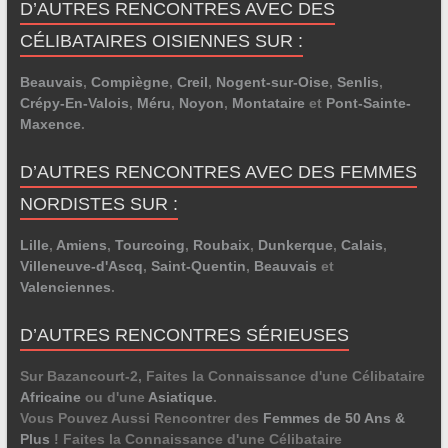
D’AUTRES RENCONTRES AVEC DES
CÉLIBATAIRES OISIENNES SUR :
Beauvais
,
Compiègne
,
Creil
,
Nogent-sur-Oise
,
Senlis
,
Crépy-En-Valois
,
Méru
,
Noyon
,
Montataire
et
Pont-Sainte-
Maxence
.
D’AUTRES RENCONTRES AVEC DES FEMMES
NORDISTES SUR :
Lille
,
Amiens
,
Tourcoing
,
Roubaix
,
Dunkerque
,
Calais
,
Villeneuve-d'Ascq
,
Saint-Quentin
,
Beauvais
et
Valenciennes
.
D’AUTRES RENCONTRES SÉRIEUSES
Sur Bazancourt-2, Faites la Connaissance d'une Célibataire
Africaine
ou d'une
Asiatique
.
Vous Pouvez Aussi Rencontrer des
Femmes de 50 Ans &
Plus
! Faites la Connaissance d'une Célibataire