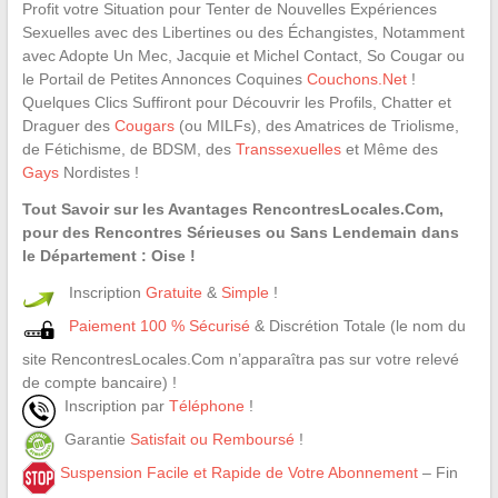
Profit votre Situation pour Tenter de Nouvelles Expériences
Sexuelles avec des Libertines ou des Échangistes, Notamment
avec Adopte Un Mec, Jacquie et Michel Contact, So Cougar ou
le Portail de Petites Annonces Coquines
Couchons.Net
!
Quelques Clics Suffiront pour Découvrir les Profils, Chatter et
Draguer des
Cougars
(ou MILFs), des Amatrices de Triolisme,
de Fétichisme, de BDSM, des
Transsexuelles
et Même des
Gays
Nordistes !
Tout Savoir sur les Avantages RencontresLocales.Com,
pour des Rencontres Sérieuses ou Sans Lendemain dans
le Département : Oise !
Inscription
Gratuite
&
Simple
!
Paiement 100 % Sécurisé
& Discrétion Totale (le nom du
site RencontresLocales.Com n’apparaîtra pas sur votre relevé
de compte bancaire) !
Inscription par
Téléphone
!
Garantie
Satisfait ou Remboursé
!
Suspension Facile et Rapide de Votre Abonnement
– Fin