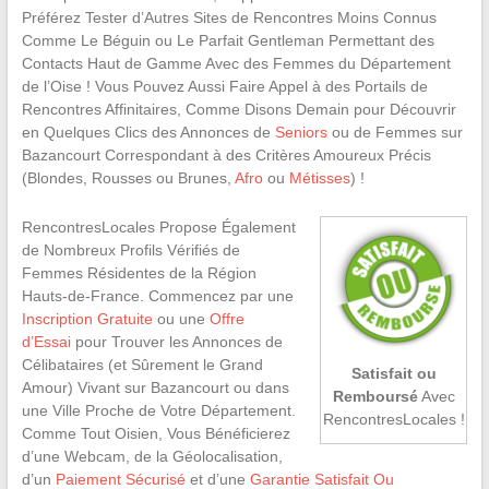
Préférez Tester d’Autres Sites de Rencontres Moins Connus
Comme Le Béguin ou Le Parfait Gentleman Permettant des
Contacts Haut de Gamme Avec des Femmes du Département
de l’Oise ! Vous Pouvez Aussi Faire Appel à des Portails de
Rencontres Affinitaires, Comme Disons Demain pour Découvrir
en Quelques Clics des Annonces de
Seniors
ou de Femmes sur
Bazancourt Correspondant à des Critères Amoureux Précis
(Blondes, Rousses ou Brunes,
Afro
ou
Métisses
) !
RencontresLocales Propose Également
de Nombreux Profils Vérifiés de
Femmes Résidentes de la Région
Hauts-de-France. Commencez par une
Inscription Gratuite
ou une
Offre
d’Essai
pour Trouver les Annonces de
Célibataires (et Sûrement le Grand
Satisfait ou
Amour) Vivant sur Bazancourt ou dans
Remboursé
Avec
une Ville Proche de Votre Département.
RencontresLocales !
Comme Tout Oisien, Vous Bénéficierez
d’une Webcam, de la Géolocalisation,
d’un
Paiement Sécurisé
et d’une
Garantie Satisfait Ou