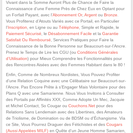
Vivant dans la Somme Auront Plus de Chance de Faire la
Connaissance d’une Femme Près de Chez Eux en Optant pour
un Forfait Payant, avec l’
Abonnement Or
,
Argent
ou
Bronze
.
Vous Profiterez d’Atouts Variés avec ce Portail, en Particulier
l’
Inscription
, en Ligne ou au
Téléphone
, Simple et Rapide, le
Paiement Sécurisé
, le
Désabonnement Facile
et la
Garantie
Satisfait Ou Remboursé
, Services Pratiques pour Faire la
Connaissance de la Bonne Personne sur Beaucourt-sur-l’Ancre.
Prenez le Temps de Lire les CGU (ou
Conditions Générales
d’Utilisation
) pour Mieux Comprendre les Fonctionnalités pour
des Rencontres Aisées avec des Femmes Habitant dans le 80 !
Enfin, Comme de Nombreux Nordistes, Vous Pouvez Profiter
d’une Relation Coquine avec une Célibataire sur Beaucourt-sur-
l’Ancre. Pas Encore Prête à s’Engager Mais Volontaire pour des
Plans Q avec une Samarienne. Nous Vous Invitons à Consulter
des Portails par Affinités XXX, Comme Adopte Un Mec, Jacquie
et Michel Contact, So Cougar ou
Couchons.Net
pour des
Relations Sans Lendemain avec des Libertines, des Amateurs
de Triolisme, de Domination ou de BDSM ou d’Échangisme. Via
ce Site, Vous Pourrez Draguer des Fétichistes et des
Cougars
(Aussi Appelées MILF)
en Quête d’un Jeune Homme Samarien,