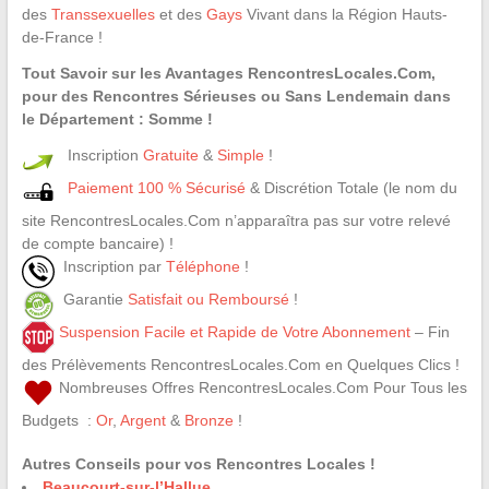
des
Transsexuelles
et des
Gays
Vivant dans la Région Hauts-
de-France !
Tout Savoir sur les Avantages RencontresLocales.Com,
pour des Rencontres Sérieuses ou Sans Lendemain dans
le Département : Somme !
Inscription
Gratuite
&
Simple
!
Paiement 100 % Sécurisé
& Discrétion Totale (le nom du
site RencontresLocales.Com n’apparaîtra pas sur votre relevé
de compte bancaire) !
Inscription par
Téléphone
!
Garantie
Satisfait ou Remboursé
!
Suspension Facile et Rapide de Votre Abonnement
– Fin
des Prélèvements RencontresLocales.Com en Quelques Clics !
Nombreuses Offres RencontresLocales.Com Pour Tous les
Budgets :
Or
,
Argent
&
Bronze
!
Autres Conseils pour vos Rencontres Locales !
Beaucourt-sur-l’Hallue