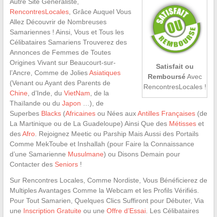
Autre Site Généraliste,
RencontresLocales
, Grâce Auquel Vous
Allez Découvrir de Nombreuses
Samariennes ! Ainsi, Vous et Tous les
Célibataires Samariens Trouverez des
Annonces de Femmes de Toutes
Origines Vivant sur Beaucourt-sur-
Satisfait ou
l’Ancre, Comme de Jolies
Asiatiques
Remboursé
Avec
(Venant ou Ayant des Parents de
RencontresLocales !
Chine
, d’Inde, du
VietNam
, de la
Thaïlande ou du
Japon
…), de
Superbes
Blacks
(
Africaines
ou Nées aux
Antilles Françaises
(de
La Martinique ou de La Guadeloupe) Ainsi Que des
Métisses
et
des
Afro
. Rejoignez Meetic ou Parship Mais Aussi des Portails
Comme MekToube et Inshallah (pour Faire la Connaissance
d’une Samarienne
Musulmane
) ou Disons Demain pour
Contacter des
Seniors
!
Sur Rencontres Locales, Comme Nordiste, Vous Bénéficierez de
Multiples Avantages Comme la Webcam et les Profils Vérifiés.
Pour Tout Samarien, Quelques Clics Suffiront pour Débuter, Via
une
Inscription Gratuite
ou une
Offre d’Essai
. Les Célibataires