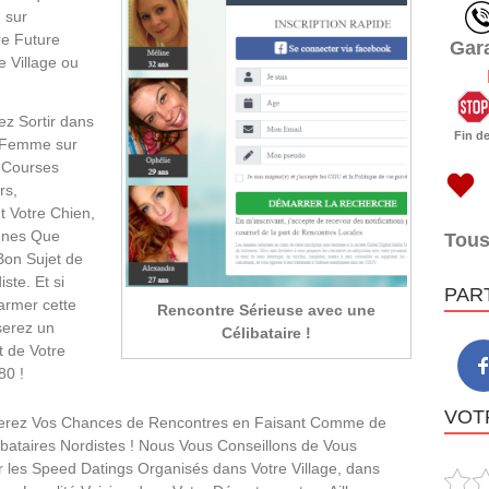
 sur
re Future
Gar
e Village ou
z Sortir dans
Fin d
e Femme sur
s Courses
rs,
 Votre Chien,
nnes Que
Tous
Bon Sujet de
ste. Et si
PAR
armer cette
Rencontre Sérieuse avec une
serez un
Célibataire !
 de Votre
80 !
VOTR
rez Vos Chances de Rencontres en Faisant Comme de
ataires Nordistes ! Nous Vous Conseillons de Vous
 les Speed Datings Organisés dans Votre Village, dans