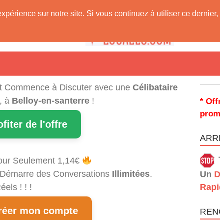
expérience sur notre site. Si vous continuez à utiliser ce derni
 Vous !
t Commence à Discuter avec une
Célibataire
, à
Belloy-en-santerre
!
* Off
prom
ofiter de l'offre
ARRÊ
our Seulement 1,14€
et Démarre des Conversations
Illimitées
.
Un
D
els ! ! !
Rapi
éer mon compte
REN