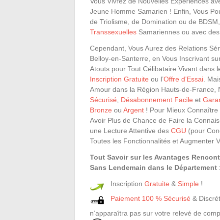
Vous Vivrez de Nouvelles Expériences av
Jeune Homme Samarien ! Enfin, Vous Po
de Triolisme, de Domination ou de BDSM,
Transsexuelles
Samariennes ou avec des 
Cependant, Vous Aurez des Relations Sér
Belloy-en-Santerre, en Vous Inscrivant su
Atouts pour Tout Célibataire Vivant dans
Inscription Gratuite
ou l’
Offre d’Essai
. Mai
Amour dans la Région Hauts-de-France, N
Sécurisé
,
Désabonnement Facile
et
Garan
Bronze
ou
Argent
! Pour Mieux Connaître 
Avoir Plus de Chance de Faire la Conn
une Lecture Attentive des
CGU
(pour Condi
Toutes les Fonctionnalités et Augmenter
Tout Savoir sur les Avantages Rencon
Sans Lendemain dans le Département 
Inscription
Gratuite
&
Simple
!
Paiement 100 % Sécurisé
& Discrét
n’apparaîtra pas sur votre relevé de comp