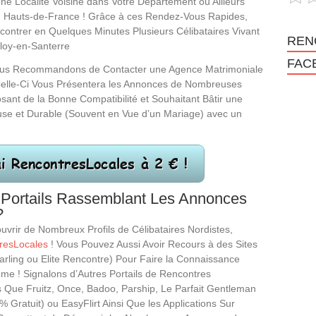
 une Localité Voisine dans Votre Département ou Ailleurs
n Hauts-de-France ! Grâce à ces Rendez-Vous Rapides,
contrer en Quelques Minutes Plusieurs Célibataires Vivant
REN
loy-en-Santerre
FAC
ous Recommandons de Contacter une Agence Matrimoniale
elle-Ci Vous Présentera les Annonces de Nombreuses
nt de la Bonne Compatibilité et Souhaitant Bâtir une
use et Durable (Souvent en Vue d’un Mariage) avec un
 Portails Rassemblant Les Annonces
?
uvrir de Nombreux Profils de Célibataires Nordistes,
resLocales
! Vous Pouvez Aussi Avoir Recours à des Sites
ling ou Elite Rencontre) Pour Faire la Connaissance
mme ! Signalons d’Autres Portails de Rencontres
Que Fruitz, Once, Badoo, Parship, Le Parfait Gentleman
Gratuit) ou EasyFlirt Ainsi Que les Applications Sur