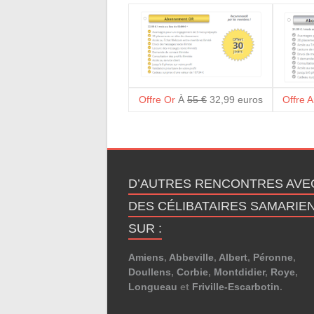
Offre Or
À
55 €
32,99 euros
Offre 
D’AUTRES RENCONTRES AVE
DES CÉLIBATAIRES SAMARIE
SUR :
Amiens
,
Abbeville
,
Albert
,
Péronne
,
Doullens
,
Corbie
,
Montdidier
,
Roye
,
Longueau
et
Friville-Escarbotin
.