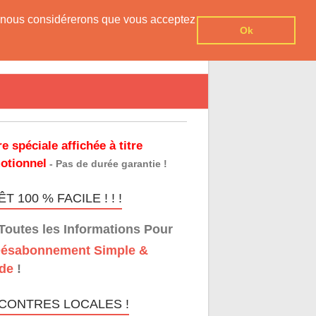
er, nous considérerons que vous acceptez
Ok
re spéciale affichée à titre
otionnel
- Pas de durée garantie !
T 100 % FACILE ! ! !
Toutes les Informations Pour
ésabonnement Simple &
de
!
CONTRES LOCALES !