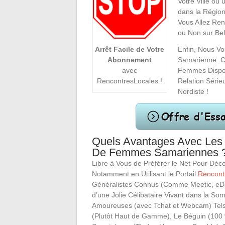
Votre Ville ou
dans la Régio
Vous Allez Ren
ou Non sur Bel
Enfin, Nous V
Arrêt Facile de Votre
Samarienne. C
Abonnement
Femmes Disposa
avec
Relation Série
RencontresLocales !
Nordiste !
Quels Avantages Avec Les
De Femmes Samariennes 
Libre à Vous de Préférer le Net Pour Déco
Notamment en Utilisant le Portail
Rencont
Généralistes Connus (Comme Meetic, eDar
d’une Jolie Célibataire Vivant dans la So
Amoureuses (avec Tchat et Webcam) Tels 
(Plutôt Haut de Gamme), Le Béguin (100 % 