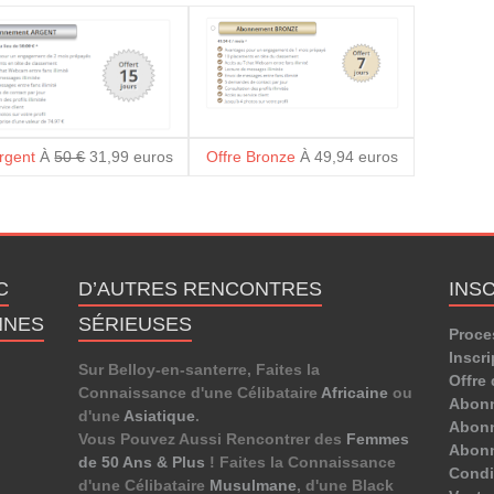
Argent
À
50 €
31,99 euros
Offre Bronze
À 49,94 euros
C
D’AUTRES RENCONTRES
INS
NNES
SÉRIEUSES
Proce
Inscri
Sur Belloy-en-santerre, Faites la
Offre 
Connaissance d'une Célibataire
Africaine
ou
Abon
d'une
Asiatique
.
Abonn
Vous Pouvez Aussi Rencontrer des
Femmes
Abon
de 50 Ans & Plus
! Faites la Connaissance
Condit
d'une Célibataire
Musulmane
, d'une Black