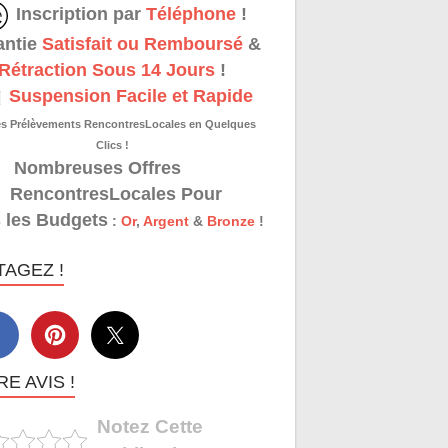
Inscription par
Téléphone
!
antie
Satisfait ou Remboursé
&
Rétraction Sous 14 Jours
!
Suspension Facile et Rapide
es Prélèvements RencontresLocales en Quelques
Clics !
Nombreuses Offres
RencontresLocales Pour
 les Budgets
:
Or
,
Argent
&
Bronze
!
TAGEZ !
E AVIS !
Notez Cette