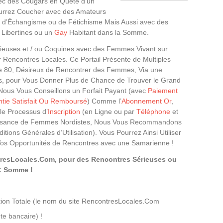
ec des Cougars en Quête d’un
urrez Coucher avec des Amateurs
 d’Échangisme ou de Fétichisme Mais Aussi avec des
Libertines ou un
Gay
Habitant dans la Somme.
ieuses et / ou Coquines avec des Femmes Vivant sur
r Rencontres Locales. Ce Portail Présente de Multiples
 le 80, Désireux de Rencontrer des Femmes, Via une
s, pour Vous Donner Plus de Chance de Trouver le Grand
ous Vous Conseillons un Forfait Payant (avec
Paiement
tie Satisfait Ou Remboursé
) Comme l’
Abonnement Or
,
le Processus d’
Inscription
(en Ligne ou par
Téléphone
et
aissance de Femmes Nordistes, Nous Vous Recommandons
tions Générales d’Utilisation). Vous Pourrez Ainsi Utiliser
 Vos Opportunités de Rencontres avec une Samarienne !
tresLocales.Com, pour des Rencontres Sérieuses ou
: Somme !
ion Totale (le nom du site RencontresLocales.Com
te bancaire) !