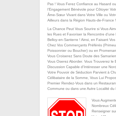
Pas ! Vous Ferez Confiance au Hasard ou
l’Engagement Bénévole pour Côtoyer Vot
Âme-Sœur Vivant dans Votre Ville ou Votr
Ailleurs dans la Région Hauts-de-France !
La Chance Peut Vous Sourire si Vous Aime
les Rues et Favoriser la Rencontre d’un
Belloy-en-Santerre ! Ainsi, en Faisant Vo
Chez Vos Commerçants Préférés (Primeu
Poissonnier ou Boucher) ou en Promenant
Vous Croiserez Sans Doute des Samarie
Vous Oserez Aborder. Vous Trouverez le 
Discussion Capable d’Intéresser une Nordi
Votre Pouvoir de Séduction Parvient à Ch
Célibataire de la Somme, Vous Lui Propo
Premier Rendez-Vous dans un Restaurant
Commune ou dans une Autre Localité du 
Vous Augmente
Nombreux Célib
Renseigner sur