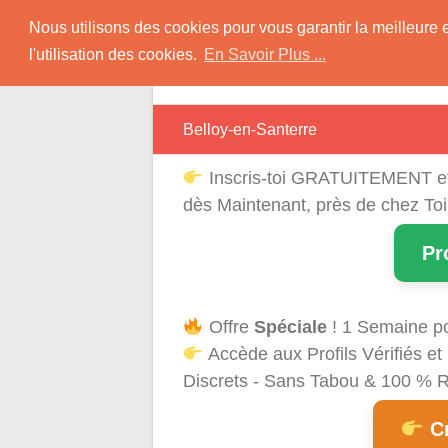
Skip
Rencontres Région
Nous utilisons des cookies pour vous garantir la meilleure 
to
l'utilisation des cookies.
En Savoir Plus ...
content
Rencontrez Une Célibataire Près de chez
Belloy-en-Santerre
Inscris-toi GRATUITEMENT e
dès Maintenant, près de chez Toi
Pr
Offre
Spéciale
! 1 Semaine p
Accède aux Profils Vérifiés 
Discrets - Sans Tabou & 100 % Ré
Cr