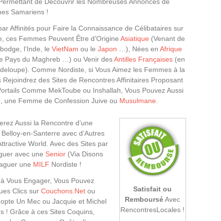
Permettant de Découvrir les Nombreuses Annonces de
es Samariens !
ar Affinités pour Faire la Connaissance de Célibataires sur
e, ces Femmes Peuvent Être d’Origine
Asiatique
(Venant de
bodge, l’Inde, le
VietNam
ou le
Japon
…), Nées en
Afrique
tre Pays du Maghreb …) ou Venir des
Antilles Françaises
(en
uadeloupe). Comme Nordiste, si Vous Aimez les Femmes à la
s Rejoindrez des Sites de Rencontres Affinitaires Proposant
 Portails Comme MekToube ou Inshallah, Vous Pouvez Aussi
e, une Femme de Confession Juive ou
Musulmane
.
ez Aussi la Rencontre d’une
Belloy-en-Santerre avec d’Autres
tractive World. Avec des Sites par
oguer avec une
Senior
(Via Disons
raguer une
MILF
Nordiste !
êt à Vous Engager, Vous Pouvez
Satisfait ou
ues Clics sur
Couchons.Net
ou
Remboursé
Avec
opte Un Mec ou Jacquie et Michel
RencontresLocales !
s ! Grâce à ces Sites Coquins,