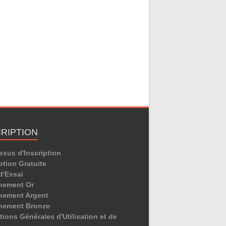
CRIPTION
ssus d'Inscription
ption Gratuite
d'Essai
nement Or
ement Argent
nement Bronze
ions Générales d'Utilisation et de