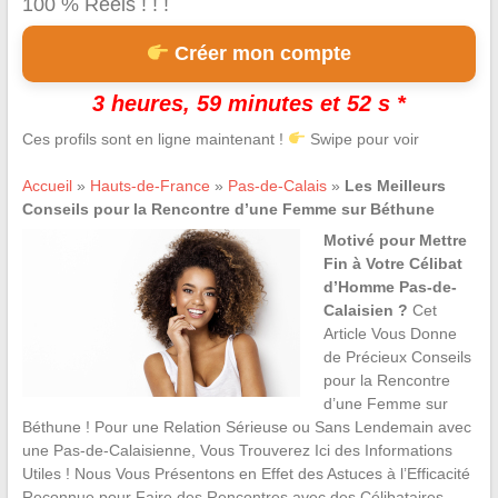
100 % Réels ! ! !
Créer mon compte
3 heures, 59 minutes et 52 s *
Ces profils sont en ligne maintenant !
Swipe pour voir
Accueil
»
Hauts-de-France
»
Pas-de-Calais
»
Les Meilleurs
Conseils pour la Rencontre d’une Femme sur Béthune
Motivé pour Mettre
Fin à Votre Célibat
d’Homme Pas-de-
Calaisien ?
Cet
Article Vous Donne
de Précieux Conseils
pour la Rencontre
d’une Femme sur
Béthune ! Pour une Relation Sérieuse ou Sans Lendemain avec
une Pas-de-Calaisienne, Vous Trouverez Ici des Informations
Utiles ! Nous Vous Présentons en Effet des Astuces à l’Efficacité
Reconnue pour Faire des Rencontres avec des Célibataires