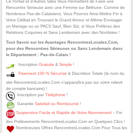
Ce Portail et d’Autres Sites Vous Permettent de Faire une
Rencontre Sérieuse avec une Femme sur Béthune. Comme de
Nombreux Pas-de-Calaisiens, Vous Pourrez Ainsi Mettre Fin à
Votre Célibat en Trouvant le Grand Amour et Même Envisager
un Mariage ou un PACS Sauf, Bien Sûr, si Vous Préférez des
Relations Coquines et Sans Lendemain avec des Nordistes !
Tout Savoir sur les Avantages RencontresLocales.Com,
pour des Rencontres Sérieuses ou Sans Lendemain dans
le Département : Pas-de-Calais !
Inscription
Gratuite
&
Simple
!
Paiement 100 % Sécurisé
& Discrétion Totale (le nom du
site RencontresLocales.Com n’apparaîtra pas sur votre relevé
de compte bancaire) !
Inscription par
Téléphone
!
Garantie
Satisfait ou Remboursé
!
Suspension Facile et Rapide de Votre Abonnement
– Fin
des Prélèvements RencontresLocales.Com en Quelques Clics !
Nombreuses Offres RencontresLocales.Com Pour Tous les