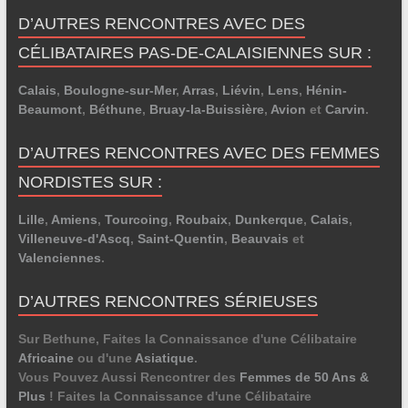
D’AUTRES RENCONTRES AVEC DES
CÉLIBATAIRES PAS-DE-CALAISIENNES SUR :
Calais
,
Boulogne-sur-Mer
,
Arras
,
Liévin
,
Lens
,
Hénin-
Beaumont
,
Béthune
,
Bruay-la-Buissière
,
Avion
et
Carvin
.
D’AUTRES RENCONTRES AVEC DES FEMMES
NORDISTES SUR :
Lille
,
Amiens
,
Tourcoing
,
Roubaix
,
Dunkerque
,
Calais
,
Villeneuve-d'Ascq
,
Saint-Quentin
,
Beauvais
et
Valenciennes
.
D’AUTRES RENCONTRES SÉRIEUSES
Sur Bethune, Faites la Connaissance d'une Célibataire
Africaine
ou d'une
Asiatique
.
Vous Pouvez Aussi Rencontrer des
Femmes de 50 Ans &
Plus
! Faites la Connaissance d'une Célibataire