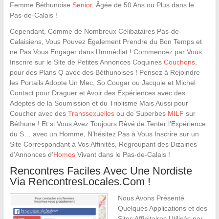
Femme Béthunoise
Senior
, Âgée de 50 Ans ou Plus dans le
Pas-de-Calais !
Cependant, Comme de Nombreux Célibataires Pas-de-
Calaisiens, Vous Pouvez Également Prendre du Bon Temps et
ne Pas Vous Engager dans l’Immédiat ! Commencez par Vous
Inscrire sur le Site de Petites Annonces Coquines
Couchons
,
pour des Plans Q avec des Béthunoises ! Pensez à Rejoindre
les Portails Adopte Un Mec, So Cougar ou Jacquie et Michel
Contact pour Draguer et Avoir des Expériences avec des
Adeptes de la Soumission et du Triolisme Mais Aussi pour
Coucher avec des
Transsexuelles
ou de Superbes
MILF
sur
Béthune ! Et si Vous Avez Toujours Rêvé de Tenter l’Expérience
du S… avec un Homme, N’hésitez Pas à Vous Inscrire sur un
Site Correspondant à Vos Affinités, Regroupant des Dizaines
d’Annonces d’
Homos
Vivant dans le Pas-de-Calais !
Rencontres Faciles Avec Une Nordiste
Via RencontresLocales.Com !
Nous Avons Présenté
Quelques Applications et des
Sites Affinitaires Utilisés par