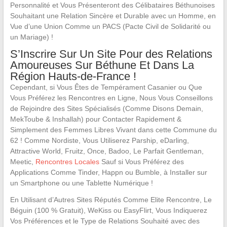
Personnalité et Vous Présenteront des Célibataires Béthunoises
Souhaitant une Relation Sincère et Durable avec un Homme, en
Vue d’une Union Comme un PACS (Pacte Civil de Solidarité ou
un Mariage) !
S’Inscrire Sur Un Site Pour des Relations
Amoureuses Sur Béthune Et Dans La
Région Hauts-de-France !
Cependant, si Vous Êtes de Tempérament Casanier ou Que
Vous Préférez les Rencontres en Ligne, Nous Vous Conseillons
de Rejoindre des Sites Spécialisés (Comme Disons Demain,
MekToube & Inshallah) pour Contacter Rapidement &
Simplement des Femmes Libres Vivant dans cette Commune du
62 ! Comme Nordiste, Vous Utiliserez Parship, eDarling,
Attractive World, Fruitz, Once, Badoo, Le Parfait Gentleman,
Meetic,
Rencontres Locales
Sauf si Vous Préférez des
Applications Comme Tinder, Happn ou Bumble, à Installer sur
un Smartphone ou une Tablette Numérique !
En Utilisant d’Autres Sites Réputés Comme Elite Rencontre, Le
Béguin (100 % Gratuit), WeKiss ou EasyFlirt, Vous Indiquerez
Vos Préférences et le Type de Relations Souhaité avec des