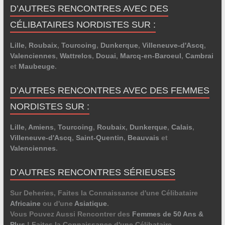
D’AUTRES RENCONTRES AVEC DES
CÉLIBATAIRES NORDISTES SUR :
Lille
,
Roubaix
,
Tourcoing
,
Dunkerque
,
Villeneuve-d'Ascq
,
Valenciennes
,
Wattrelos
,
Douai
,
Marcq-en-Baroeul
,
Cambrai
et
Maubeuge
.
D’AUTRES RENCONTRES AVEC DES FEMMES
NORDISTES SUR :
Lille
,
Amiens
,
Tourcoing
,
Roubaix
,
Dunkerque
,
Calais
,
Villeneuve-d'Ascq
,
Saint-Quentin
,
Beauvais
et
Valenciennes
.
D’AUTRES RENCONTRES SÉRIEUSES
Sur Deheries, Faites la Connaissance d'une Célibataire
Africaine
ou d'une
Asiatique
.
Vous Pouvez Aussi Rencontrer des
Femmes de 50 Ans &
Plus
! Faites la Connaissance d'une Célibataire