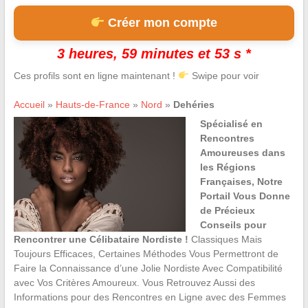
Créer mon compte
3 heures, 59 minutes et 52 s *
Ces profils sont en ligne maintenant !
Swipe pour voir
Accueil
»
Hauts-de-France
»
Nord
»
Dehéries
Spécialisé en
Rencontres
Amoureuses dans
les Régions
Françaises, Notre
Portail Vous Donne
de Précieux
Conseils pour
Rencontrer une Célibataire Nordiste !
Classiques Mais
Toujours Efficaces, Certaines Méthodes Vous Permettront de
Faire la Connaissance d’une Jolie Nordiste Avec Compatibilité
avec Vos Critères Amoureux. Vous Retrouvez Aussi des
Informations pour des Rencontres en Ligne avec des Femmes