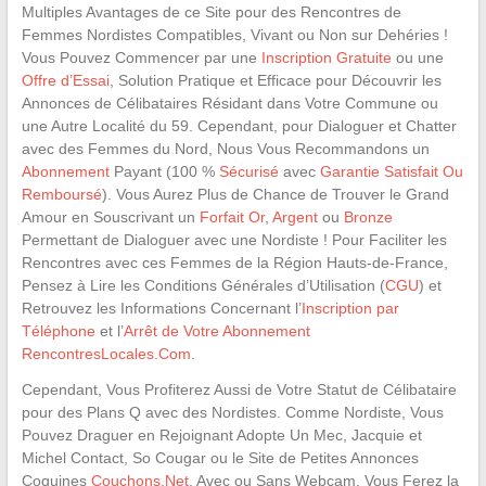
Multiples Avantages de ce Site pour des Rencontres de
Femmes Nordistes Compatibles, Vivant ou Non sur Dehéries !
Vous Pouvez Commencer par une
Inscription Gratuite
ou une
Offre d’Essai
, Solution Pratique et Efficace pour Découvrir les
Annonces de Célibataires Résidant dans Votre Commune ou
une Autre Localité du 59. Cependant, pour Dialoguer et Chatter
avec des Femmes du Nord, Nous Vous Recommandons un
Abonnement
Payant (100 %
Sécurisé
avec
Garantie Satisfait Ou
Remboursé
). Vous Aurez Plus de Chance de Trouver le Grand
Amour en Souscrivant un
Forfait Or
,
Argent
ou
Bronze
Permettant de Dialoguer avec une Nordiste ! Pour Faciliter les
Rencontres avec ces Femmes de la Région Hauts-de-France,
Pensez à Lire les Conditions Générales d’Utilisation (
CGU
) et
Retrouvez les Informations Concernant l’
Inscription par
Téléphone
et l’
Arrêt de Votre Abonnement
RencontresLocales.Com
.
Cependant, Vous Profiterez Aussi de Votre Statut de Célibataire
pour des Plans Q avec des Nordistes. Comme Nordiste, Vous
Pouvez Draguer en Rejoignant Adopte Un Mec, Jacquie et
Michel Contact, So Cougar ou le Site de Petites Annonces
Coquines
Couchons.Net
. Avec ou Sans Webcam, Vous Ferez la