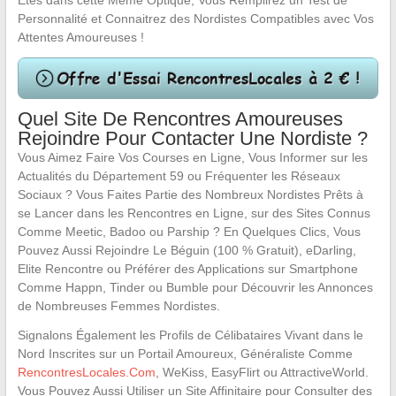
Êtes dans cette Même Optique, Vous Remplirez un Test de
Personnalité et Connaitrez des Nordistes Compatibles avec Vos
Attentes Amoureuses !
Quel Site De Rencontres Amoureuses
Rejoindre Pour Contacter Une Nordiste ?
Vous Aimez Faire Vos Courses en Ligne, Vous Informer sur les
Actualités du Département 59 ou Fréquenter les Réseaux
Sociaux ? Vous Faites Partie des Nombreux Nordistes Prêts à
se Lancer dans les Rencontres en Ligne, sur des Sites Connus
Comme Meetic, Badoo ou Parship ? En Quelques Clics, Vous
Pouvez Aussi Rejoindre Le Béguin (100 % Gratuit), eDarling,
Elite Rencontre ou Préférer des Applications sur Smartphone
Comme Happn, Tinder ou Bumble pour Découvrir les Annonces
de Nombreuses Femmes Nordistes.
Signalons Également les Profils de Célibataires Vivant dans le
Nord Inscrites sur un Portail Amoureux, Généraliste Comme
RencontresLocales.Com
, WeKiss, EasyFlirt ou AttractiveWorld.
Vous Pouvez Aussi Utiliser un Site Affinitaire pour Consulter des