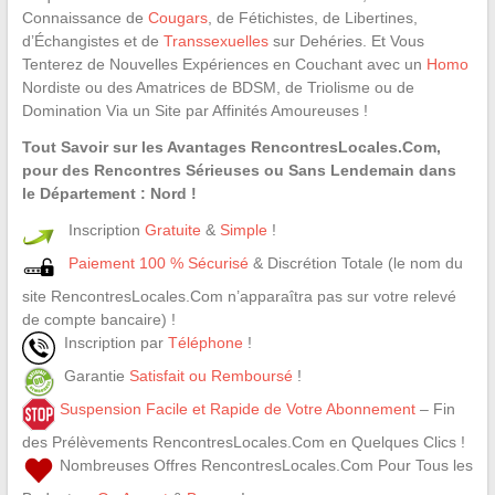
Connaissance de
Cougars
, de Fétichistes, de Libertines,
d’Échangistes et de
Transsexuelles
sur Dehéries. Et Vous
Tenterez de Nouvelles Expériences en Couchant avec un
Homo
Nordiste ou des Amatrices de BDSM, de Triolisme ou de
Domination Via un Site par Affinités Amoureuses !
Tout Savoir sur les Avantages RencontresLocales.Com,
pour des Rencontres Sérieuses ou Sans Lendemain dans
le Département : Nord !
Inscription
Gratuite
&
Simple
!
Paiement 100 % Sécurisé
& Discrétion Totale (le nom du
site RencontresLocales.Com n’apparaîtra pas sur votre relevé
de compte bancaire) !
Inscription par
Téléphone
!
Garantie
Satisfait ou Remboursé
!
Suspension Facile et Rapide de Votre Abonnement
– Fin
des Prélèvements RencontresLocales.Com en Quelques Clics !
Nombreuses Offres RencontresLocales.Com Pour Tous les