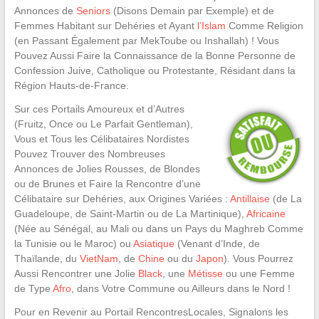
Annonces de
Seniors
(Disons Demain par Exemple) et de
Femmes Habitant sur Dehéries et Ayant
l’Islam
Comme Religion
(en Passant Également par MekToube ou Inshallah) ! Vous
Pouvez Aussi Faire la Connaissance de la Bonne Personne de
Confession Juive, Catholique ou Protestante, Résidant dans la
Région Hauts-de-France.
Sur ces Portails Amoureux et d’Autres
(Fruitz, Once ou Le Parfait Gentleman),
Vous et Tous les Célibataires Nordistes
Pouvez Trouver des Nombreuses
Annonces de Jolies Rousses, de Blondes
ou de Brunes et Faire la Rencontre d’une
Célibataire sur Dehéries, aux Origines Variées :
Antillaise
(de La
Guadeloupe, de Saint-Martin ou de La Martinique),
Africaine
(Née au Sénégal, au Mali ou dans un Pays du Maghreb Comme
la Tunisie ou le Maroc) ou
Asiatique
(Venant d’Inde, de
Thaïlande, du
VietNam
, de
Chine
ou du
Japon
). Vous Pourrez
Aussi Rencontrer une Jolie
Black
, une
Métisse
ou une Femme
de Type
Afro
, dans Votre Commune ou Ailleurs dans le Nord !
Pour en Revenir au Portail RencontresLocales, Signalons les