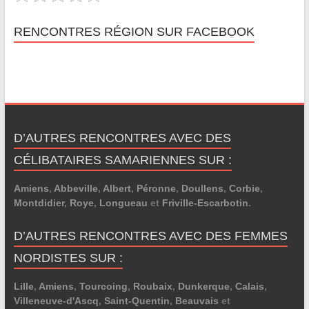
RENCONTRES RÉGION SUR FACEBOOK
D’AUTRES RENCONTRES AVEC DES
CÉLIBATAIRES SAMARIENNES SUR :
Amiens
,
Abbeville
,
Albert
,
Péronne
,
Doullens
,
Corbie
,
Montdidier
,
Roye
,
Longueau
et
Friville-Escarbotin
.
D’AUTRES RENCONTRES AVEC DES FEMMES
NORDISTES SUR :
Lille
,
Amiens
,
Tourcoing
,
Roubaix
,
Dunkerque
,
Calais
,
Villeneuve-d'Ascq
,
Saint-Quentin
,
Beauvais
et