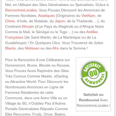
Net, en Utilisant des Sites Généralistes ou Spécialisés. Grâce à
RencontresLocales
, Vous Pouvez Découvrir les Annonces de
Femmes Nordistes,
Asiatiques
(Originaires du
VietNam
, de
Chine
, d’Inde, de Malaisie, du
Japon
, de la Thaïlande …), du
Continent
Africain
(d’un Pays du Maghreb ou d’Afrique Noire
Comme le Mali, le Sénégal ou le Togo …) ou des
Antilles
Françaises
(de Saint-Martin, de La Martinique ou de La
Guadeloupe) ! En Quelques Clics, Vous Trouverez de Jolies
Blacks
, des
Métisses
ou des
Afro
dans la Somme !
Pour la Rencontre d’une Célibataire sur
Domesmont, Brune, Blonde ou Rousse,
Vous Pouvez Aussi Rejoindre des Sites
Très Connus Comme Meetic, eDarling
ou Attractive World. Pour Découvrir les
Nombreuses Annonces en Ligne de
Femmes Résidentes de cette
Satisfait ou
Commune, dans une Autre Ville ou un
Remboursé
Avec
Village du 80, n’Oubliez Pas d’Autres
RencontresLocales !
Portails Généralistes Réputés Comme
Elite Rencontre, Fruitz, Once, Badoo,