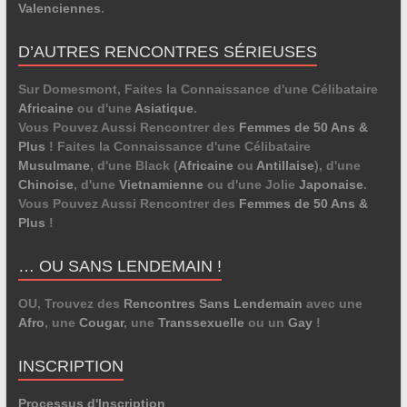
Valenciennes
.
D’AUTRES RENCONTRES SÉRIEUSES
Sur Domesmont, Faites la Connaissance d'une Célibataire
Africaine
ou d'une
Asiatique
.
Vous Pouvez Aussi Rencontrer des
Femmes de 50 Ans &
Plus
! Faites la Connaissance d'une Célibataire
Musulmane
, d'une Black (
Africaine
ou
Antillaise
), d'une
Chinoise
, d'une
Vietnamienne
ou d'une Jolie
Japonaise
.
Vous Pouvez Aussi Rencontrer des
Femmes de 50 Ans &
Plus
!
… OU SANS LENDEMAIN !
OU, Trouvez des
Rencontres Sans Lendemain
avec une
Afro
, une
Cougar
, une
Transsexuelle
ou un
Gay
!
INSCRIPTION
Processus d'Inscription