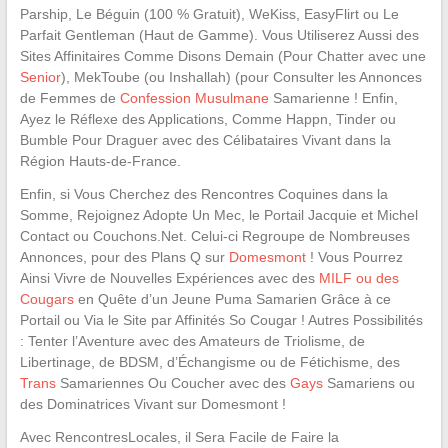
Parship, Le Béguin (100 % Gratuit), WeKiss, EasyFlirt ou Le
Parfait Gentleman (Haut de Gamme). Vous Utiliserez Aussi des
Sites Affinitaires Comme Disons Demain (Pour Chatter avec une
Senior
), MekToube (ou Inshallah) (pour Consulter les Annonces
de Femmes de
Confession Musulmane
Samarienne ! Enfin,
Ayez le Réflexe des Applications, Comme Happn, Tinder ou
Bumble Pour Draguer avec des Célibataires Vivant dans la
Région Hauts-de-France.
Enfin, si Vous Cherchez des Rencontres Coquines dans la
Somme, Rejoignez Adopte Un Mec, le Portail Jacquie et Michel
Contact ou Couchons.Net. Celui-ci Regroupe de Nombreuses
Annonces, pour des Plans Q sur
Domesmont
! Vous Pourrez
Ainsi Vivre de Nouvelles Expériences avec des
MILF ou des
Cougars
en Quête d’un Jeune Puma Samarien Grâce à ce
Portail ou Via le Site par Affinités So Cougar ! Autres Possibilités
: Tenter l’Aventure avec des Amateurs de Triolisme, de
Libertinage, de BDSM, d’Échangisme ou de Fétichisme, des
Trans
Samariennes Ou Coucher avec des
Gays
Samariens ou
des Dominatrices Vivant sur Domesmont !
Avec RencontresLocales, il Sera Facile de Faire la