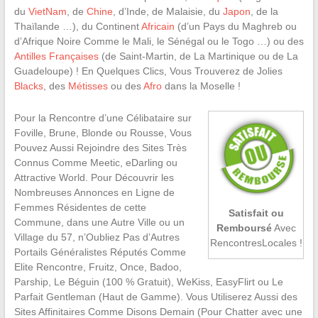
du
VietNam
, de
Chine
, d’Inde, de Malaisie, du
Japon
, de la
Thaïlande …), du Continent
Africain
(d’un Pays du Maghreb ou
d’Afrique Noire Comme le Mali, le Sénégal ou le Togo …) ou des
Antilles Françaises
(de Saint-Martin, de La Martinique ou de La
Guadeloupe) ! En Quelques Clics, Vous Trouverez de Jolies
Blacks
, des
Métisses
ou des
Afro
dans la Moselle !
Pour la Rencontre d’une Célibataire sur
Foville, Brune, Blonde ou Rousse, Vous
Pouvez Aussi Rejoindre des Sites Très
Connus Comme Meetic, eDarling ou
Attractive World. Pour Découvrir les
Nombreuses Annonces en Ligne de
Femmes Résidentes de cette
Satisfait ou
Commune, dans une Autre Ville ou un
Remboursé
Avec
Village du 57, n’Oubliez Pas d’Autres
RencontresLocales !
Portails Généralistes Réputés Comme
Elite Rencontre, Fruitz, Once, Badoo,
Parship, Le Béguin (100 % Gratuit), WeKiss, EasyFlirt ou Le
Parfait Gentleman (Haut de Gamme). Vous Utiliserez Aussi des
Sites Affinitaires Comme Disons Demain (Pour Chatter avec une