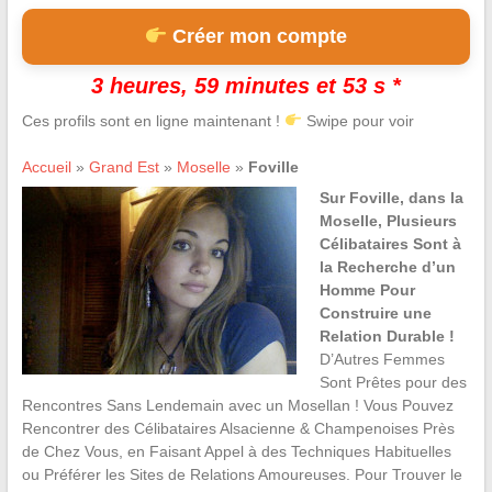
Créer mon compte
3 heures, 59 minutes et 52 s *
Ces profils sont en ligne maintenant !
Swipe pour voir
Accueil
»
Grand Est
»
Moselle
»
Foville
Sur Foville, dans la
Moselle, Plusieurs
Célibataires Sont à
la Recherche d’un
Homme Pour
Construire une
Relation Durable !
D’Autres Femmes
Sont Prêtes pour des
Rencontres Sans Lendemain avec un Mosellan ! Vous Pouvez
Rencontrer des Célibataires Alsacienne & Champenoises Près
de Chez Vous, en Faisant Appel à des Techniques Habituelles
ou Préférer les Sites de Relations Amoureuses. Pour Trouver le