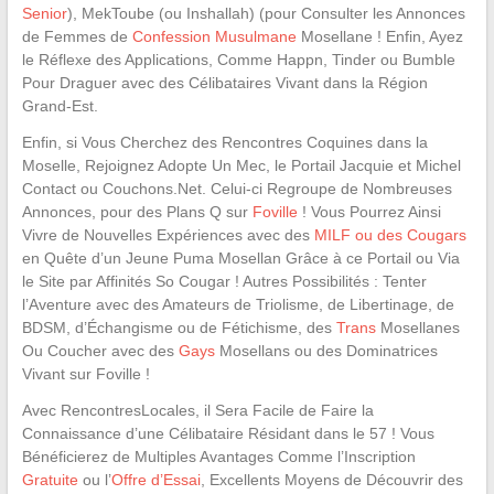
Senior
), MekToube (ou Inshallah) (pour Consulter les Annonces
de Femmes de
Confession Musulmane
Mosellane ! Enfin, Ayez
le Réflexe des Applications, Comme Happn, Tinder ou Bumble
Pour Draguer avec des Célibataires Vivant dans la Région
Grand-Est.
Enfin, si Vous Cherchez des Rencontres Coquines dans la
Moselle, Rejoignez Adopte Un Mec, le Portail Jacquie et Michel
Contact ou Couchons.Net. Celui-ci Regroupe de Nombreuses
Annonces, pour des Plans Q sur
Foville
! Vous Pourrez Ainsi
Vivre de Nouvelles Expériences avec des
MILF ou des Cougars
en Quête d’un Jeune Puma Mosellan Grâce à ce Portail ou Via
le Site par Affinités So Cougar ! Autres Possibilités : Tenter
l’Aventure avec des Amateurs de Triolisme, de Libertinage, de
BDSM, d’Échangisme ou de Fétichisme, des
Trans
Mosellanes
Ou Coucher avec des
Gays
Mosellans ou des Dominatrices
Vivant sur Foville !
Avec RencontresLocales, il Sera Facile de Faire la
Connaissance d’une Célibataire Résidant dans le 57 ! Vous
Bénéficierez de Multiples Avantages Comme l’Inscription
Gratuite
ou l’
Offre d’Essai
, Excellents Moyens de Découvrir des