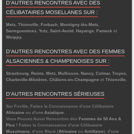
D’AUTRES RENCONTRES AVEC DES
CÉLIBATAIRES MOSELLANES SUR :
Metz
,
Thionville
,
Forbach
,
Montigny-lès-Metz
,
Sarreguemines
,
Yutz
,
Saint-Avold
,
Hayange
,
Fameck
et
Woippy
.
D’AUTRES RENCONTRES AVEC DES FEMMES
ALSACIENNES & CHAMPENOISES SUR :
Strasbourg
,
Reims
,
Metz
,
Mulhouse
,
Nancy
,
Colmar
,
Troyes
,
Charleville-Mézières
,
Châlons-en-Champagne
et
Thionville
.
D’AUTRES RENCONTRES SÉRIEUSES
Sur Foville, Faites la Connaissance d'une Célibataire
Africaine
ou d'une
Asiatique
.
Vous Pouvez Aussi Rencontrer des
Femmes de 50 Ans &
Plus
! Faites la Connaissance d'une Célibataire
Musulmane
, d'une Black (
Africaine
ou
Antillaise
), d'une