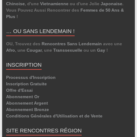
Chinoise
, d'une
Vietnamienne
ou d'une Jolie
Japonaise
.
Vous Pouvez Aussi Rencontrer des
Femmes de 50 Ans &
Plus
!
… OU SANS LENDEMAIN !
OU, Trouvez des
Rencontres Sans Lendemain
avec une
Afro
, une
Cougar
, une
Transsexuelle
ou un
Gay
!
INSCRIPTION
Processus d'Inscription
Inscription Gratuite
Offre d'Essai
Abonnement Or
Abonnement Argent
Abonnement Bronze
Conditions Générales d'Utilisation et de Vente
SITE RENCONTRES RÉGION