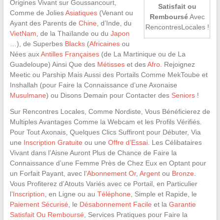
Origines Vivant sur Goussancourt,
Satisfait ou
Comme de Jolies
Asiatiques
(Venant ou
Remboursé
Avec
Ayant des Parents de
Chine
, d’Inde, du
RencontresLocales !
VietNam
, de la Thaïlande ou du
Japon
…), de Superbes
Blacks
(
Africaines
ou
Nées aux
Antilles Françaises
(de La Martinique ou de La
Guadeloupe) Ainsi Que des
Métisses
et des
Afro
. Rejoignez
Meetic ou Parship Mais Aussi des Portails Comme MekToube et
Inshallah (pour Faire la Connaissance d’une Axonaise
Musulmane
) ou Disons Demain pour Contacter des
Seniors
!
Sur Rencontres Locales, Comme Nordiste, Vous Bénéficierez de
Multiples Avantages Comme la Webcam et les Profils Vérifiés.
Pour Tout Axonais, Quelques Clics Suffiront pour Débuter, Via
une
Inscription Gratuite
ou une
Offre d’Essai
. Les Célibataires
Vivant dans l’Aisne Auront Plus de Chance de Faire la
Connaissance d’une Femme Près de Chez Eux en Optant pour
un Forfait Payant, avec l’
Abonnement Or
,
Argent
ou
Bronze
.
Vous Profiterez d’Atouts Variés avec ce Portail, en Particulier
l’
Inscription
, en Ligne ou au
Téléphone
, Simple et Rapide, le
Paiement Sécurisé
, le
Désabonnement Facile
et la
Garantie
Satisfait Ou Remboursé
, Services Pratiques pour Faire la