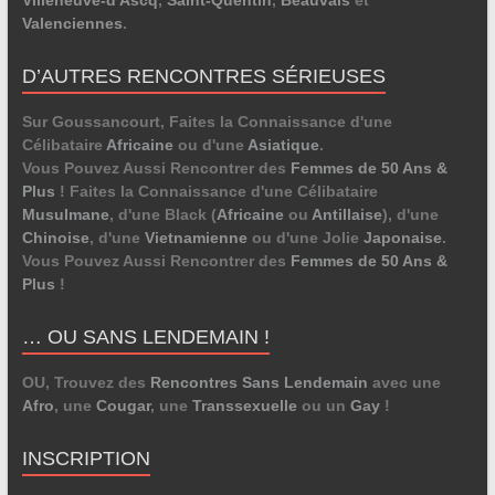
Valenciennes
.
D’AUTRES RENCONTRES SÉRIEUSES
Sur Goussancourt, Faites la Connaissance d'une
Célibataire
Africaine
ou d'une
Asiatique
.
Vous Pouvez Aussi Rencontrer des
Femmes de 50 Ans &
Plus
! Faites la Connaissance d'une Célibataire
Musulmane
, d'une Black (
Africaine
ou
Antillaise
), d'une
Chinoise
, d'une
Vietnamienne
ou d'une Jolie
Japonaise
.
Vous Pouvez Aussi Rencontrer des
Femmes de 50 Ans &
Plus
!
… OU SANS LENDEMAIN !
OU, Trouvez des
Rencontres Sans Lendemain
avec une
Afro
, une
Cougar
, une
Transsexuelle
ou un
Gay
!
INSCRIPTION