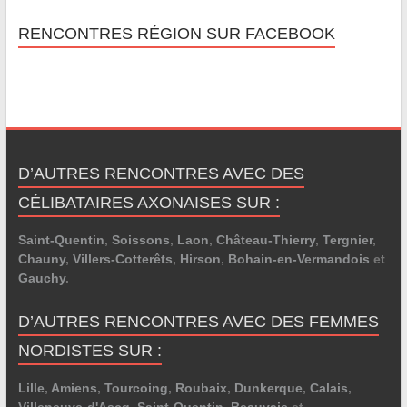
RENCONTRES RÉGION SUR FACEBOOK
D’AUTRES RENCONTRES AVEC DES
CÉLIBATAIRES AXONAISES SUR :
Saint-Quentin
,
Soissons
,
Laon
,
Château-Thierry
,
Tergnier
,
Chauny
,
Villers-Cotterêts
,
Hirson
,
Bohain-en-Vermandois
et
Gauchy
.
D’AUTRES RENCONTRES AVEC DES FEMMES
NORDISTES SUR :
Lille
,
Amiens
,
Tourcoing
,
Roubaix
,
Dunkerque
,
Calais
,
Villeneuve-d'Ascq
,
Saint-Quentin
,
Beauvais
et