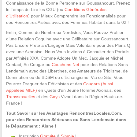
Connaissance de la Bonne Personne sur Goussancourt. Prenez
le Temps de Lire les CGU (ou
Conditions Générales
d’Utilisation
) pour Mieux Comprendre les Fonctionnalités pour
des Rencontres Aisées avec des Femmes Habitant dans le 02 !
Enfin, Comme de Nombreux Nordistes, Vous Pouvez Profiter
d’une Relation Coquine avec une Célibataire sur Goussancourt.
Pas Encore Prête à s’Engager Mais Volontaire pour des Plans Q
avec une Axonaise. Nous Vous Invitons à Consulter des Portails
par Affinités XXX, Comme Adopte Un Mec, Jacquie et Michel
Contact, So Cougar ou
Couchons.Net
pour des Relations Sans
Lendemain avec des Libertines, des Amateurs de Triolisme, de
Domination ou de BDSM ou d’Échangisme. Via ce Site, Vous
Pourrez Draguer des Fétichistes et des
Cougars (Aussi
Appelées MILF)
en Quête d’un Jeune Homme Axonais, des
Transsexuelles
et des
Gays
Vivant dans la Région Hauts-de-
France !
Tout Savoir sur les Avantages RencontresLocales.Com,
pour des Rencontres Sérieuses ou Sans Lendemain dans
le Département : Aisne !
Inscription
Gratuite
&
Simple
!