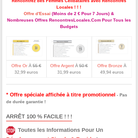
Rencontrez des Femmes Célibataires avec Rencontres
Locales ! ! !
Offre d'Essai
(Moins de 2 € Pour 7 Jours) &
Nombreuses Offres RencontresLocales.Com Pour Tous les
Budgets
Offre Or
À
55 €
Offre Argent
À
50 €
Offre Bronze
À
32,99 euros
31,99 euros
49,94 euros
* Offre spéciale affichée à titre promotionnel
- Pas
de durée garantie !
ARRÊT 100 % FACILE ! ! !
Toutes les Informations Pour Un