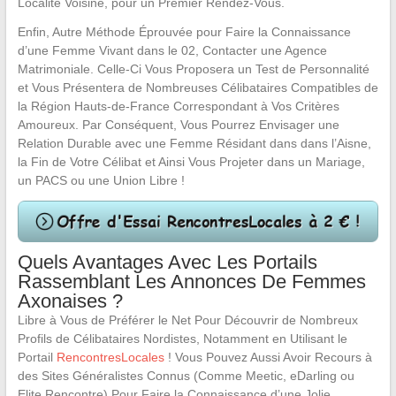
Localité Voisine, pour un Premier Rendez-Vous.
Enfin, Autre Méthode Éprouvée pour Faire la Connaissance
d’une Femme Vivant dans le 02, Contacter une Agence
Matrimoniale. Celle-Ci Vous Proposera un Test de Personnalité
et Vous Présentera de Nombreuses Célibataires Compatibles de
la Région Hauts-de-France Correspondant à Vos Critères
Amoureux. Par Conséquent, Vous Pourrez Envisager une
Relation Durable avec une Femme Résidant dans dans l’Aisne,
la Fin de Votre Célibat et Ainsi Vous Projeter dans un Mariage,
un PACS ou une Union Libre !
Quels Avantages Avec Les Portails
Rassemblant Les Annonces De Femmes
Axonaises ?
Libre à Vous de Préférer le Net Pour Découvrir de Nombreux
Profils de Célibataires Nordistes, Notamment en Utilisant le
Portail
RencontresLocales
! Vous Pouvez Aussi Avoir Recours à
des Sites Généralistes Connus (Comme Meetic, eDarling ou
Elite Rencontre) Pour Faire la Connaissance d’une Jolie