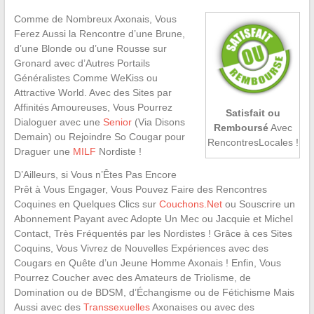
Comme de Nombreux Axonais, Vous
Ferez Aussi la Rencontre d’une Brune,
d’une Blonde ou d’une Rousse sur
Gronard avec d’Autres Portails
Généralistes Comme WeKiss ou
Attractive World. Avec des Sites par
Affinités Amoureuses, Vous Pourrez
Satisfait ou
Dialoguer avec une
Senior
(Via Disons
Remboursé
Avec
Demain) ou Rejoindre So Cougar pour
RencontresLocales !
Draguer une
MILF
Nordiste !
D’Ailleurs, si Vous n’Êtes Pas Encore
Prêt à Vous Engager, Vous Pouvez Faire des Rencontres
Coquines en Quelques Clics sur
Couchons.Net
ou Souscrire un
Abonnement Payant avec Adopte Un Mec ou Jacquie et Michel
Contact, Très Fréquentés par les Nordistes ! Grâce à ces Sites
Coquins, Vous Vivrez de Nouvelles Expériences avec des
Cougars en Quête d’un Jeune Homme Axonais ! Enfin, Vous
Pourrez Coucher avec des Amateurs de Triolisme, de
Domination ou de BDSM, d’Échangisme ou de Fétichisme Mais
Aussi avec des
Transsexuelles
Axonaises ou avec des