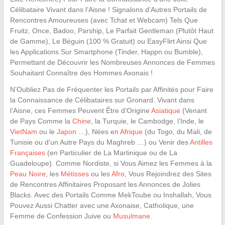
Célibataire Vivant dans l’Aisne ! Signalons d’Autres Portails de
Rencontres Amoureuses (avec Tchat et Webcam) Tels Que
Fruitz, Once, Badoo, Parship, Le Parfait Gentleman (Plutôt Haut
de Gamme), Le Béguin (100 % Gratuit) ou EasyFlirt Ainsi Que
les Applications Sur Smartphone (Tinder, Happn ou Bumble),
Permettant de Découvrir les Nombreuses Annonces de Femmes
Souhaitant Connaître des Hommes Axonais !
N’Oubliez Pas de Fréquenter les Portails par Affinités pour Faire
la Connaissance de Célibataires sur Gronard. Vivant dans
l’Aisne, ces Femmes Peuvent Être d’Origine
Asiatique
(Venant
de Pays Comme la
Chine
, la Turquie, le Cambodge, l’Inde, le
VietNam
ou le
Japon
…), Nées en
Afrique
(du Togo, du Mali, de
Tunisie ou d’un Autre Pays du Maghreb …) ou Venir des
Antilles
Françaises
(en Particulier de La Martinique ou de La
Guadeloupe). Comme Nordiste, si Vous Aimez les Femmes à la
Peau Noire
, les
Métisses
ou les
Afro
, Vous Rejoindrez des Sites
de Rencontres Affinitaires Proposant les Annonces de Jolies
Blacks. Avec des Portails Comme MekToube ou Inshallah, Vous
Pouvez Aussi Chatter avec une Axonaise, Catholique, une
Femme de Confession Juive ou
Musulmane
.