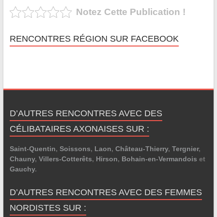
Notez Cette Publication !
RENCONTRES RÉGION SUR FACEBOOK
D’AUTRES RENCONTRES AVEC DES
CÉLIBATAIRES AXONAISES SUR :
Saint-Quentin
,
Soissons
,
Laon
,
Château-Thierry
,
Tergnier
,
Chauny
,
Villers-Cotterêts
,
Hirson
,
Bohain-en-Vermandois
et
Gauchy
.
D’AUTRES RENCONTRES AVEC DES FEMMES
NORDISTES SUR :