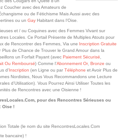
ec des Cougars en Quête d’un
ez Coucher avec des Amateurs de
Échangisme ou de Fétichisme Mais Aussi avec des
ertines ou un
Gay
Habitant dans l’Oise.
ieuses et / ou Coquines avec des Femmes Vivant sur
ntres Locales. Ce Portail Présente de Multiples Atouts pour
ireux de Rencontrer des Femmes, Via une
Inscription Gratuite
r Plus de Chance de Trouver le Grand Amour dans la
illons un Forfait Payant (avec
Paiement Sécurisé
,
fait Ou Remboursé
) Comme l’
Abonnement Or
,
Bronze
ou
us d’
Inscription
(en Ligne ou par
Téléphone
et Avoir Plus de
mmes Nordistes, Nous Vous Recommandons une Lecture
les d’Utilisation). Vous Pourrez Ainsi Utiliser Toutes les
unités de Rencontres avec une Oisienne !
tresLocales.Com, pour des Rencontres Sérieuses ou
 Oise !
ion Totale (le nom du site RencontresLocales.Com
te bancaire) !