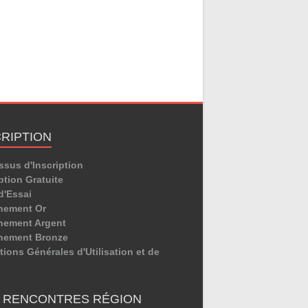
CRIPTION
ssus d'Inscription
ption Gratuite
d'Essai
nement Or
ement Argent
nement Bronze
ions Générales d'Utilisation et de
E RENCONTRES RÉGION