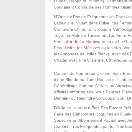
(Tinder, Happn ou Bumble), Permettant
Souhaitant Connaître des Hommes Oisien
N’Oubliez Pas de Fréquenter les Portails p
Lattainville. Vivant dans l’Oise, ces Fem
Comme la
Chine
, la Turquie, le Cambodge
Togo, du Mali, de Tunisie ou d’un Autre
Particulier de La Martinique ou de La G
Peau Noire
, les
Métisses
ou les
Afro
, Vou
les Annonces de Jolies Blacks. Avec des
Chatter avec une Oisienne, Catholique,
Comme de Nombreux Oisiens, Vous Ferez 
d’une Blonde ou d’une Rousse sur Lattainv
Généralistes Comme WeKiss ou Attractive
Affinités Amoureuses, Vous Pourrez Dial
Demain) ou Rejoindre So Cougar pour D
D’Ailleurs, si Vous n’Êtes Pas Encore Pr
Faire des Rencontres Coquines en Quelq
Souscrire un Abonnement Payant avec Ad
Contact, Très Fréquentés par les Nordiste