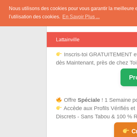
Skip
Rencontres Région
Nous utilisons des cookies pour vous garantir la meilleure 
to
l'utilisation des cookies.
En Savoir Plus ...
content
Rencontrez Une Célibataire Près de chez
Lattainville
Inscris-toi GRATUITEMENT e
dès Maintenant, près de chez Toi
Pr
Offre
Spéciale
! 1 Semaine p
Accède aux Profils Vérifiés 
Discrets - Sans Tabou & 100 % Ré
Cr