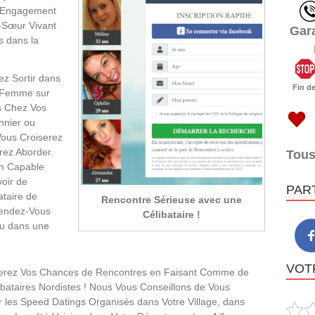
l’Engagement
-Sœur Vivant
Gar
rs dans la
z Sortir dans
Fin d
e Femme sur
es Chez Vos
nnier ou
Vous Croiserez
ez Aborder.
Tous
on Capable
voir de
PAR
ataire de
Rencontre Sérieuse avec une
Rendez-Vous
Célibataire !
u dans une
VOTR
rez Vos Chances de Rencontres en Faisant Comme de
ataires Nordistes ! Nous Vous Conseillons de Vous
 les Speed Datings Organisés dans Votre Village, dans