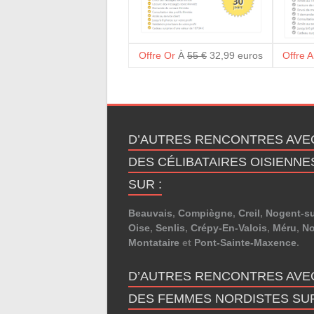
Offre Or
À
55 €
32,99 euros
Offre 
D’AUTRES RENCONTRES AVE
DES CÉLIBATAIRES OISIENNE
SUR :
Beauvais
,
Compiègne
,
Creil
,
Nogent-su
Oise
,
Senlis
,
Crépy-En-Valois
,
Méru
,
N
Montataire
et
Pont-Sainte-Maxence
.
D’AUTRES RENCONTRES AVE
DES FEMMES NORDISTES SUR