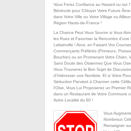
Vous Ferez Confiance au Hasard ou sur 
Bénévole pour Côtoyer Votre Future Âme
dans Votre Ville ou Votre Village ou Ailleu
Région Hauts-de-France !
La Chance Peut Vous Sourire si Vous Aime
les Rues et Favoriser la Rencontre d’un
Lattainville ! Ainsi, en Faisant Vos Cours
Commerçants Préférés (Primeurs, Poisso
Boucher) ou en Promenant Votre Chien, 
Sans Doute des Oisiennes Que Vous Oser
Vous Trouverez le Bon Sujet de Discussi
d’Intéresser une Nordiste. Et si Votre Pou
Séduction Parvient à Charmer cette Célib
l’Oise, Vous Lui Proposerez un Premier 
dans un Restaurant de Votre Commune o
Autre Localité du 60 !
Vous Augmente
Nombreux Célib
Renseigner sur