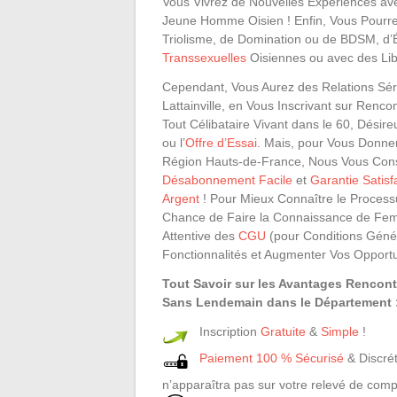
Vous Vivrez de Nouvelles Expériences av
Jeune Homme Oisien ! Enfin, Vous Pourr
Triolisme, de Domination ou de BDSM, d’
Transsexuelles
Oisiennes ou avec des Lib
Cependant, Vous Aurez des Relations Sér
Lattainville, en Vous Inscrivant sur Renco
Tout Célibataire Vivant dans le 60, Dés
ou l’
Offre d’Essai
. Mais, pour Vous Donne
Région Hauts-de-France, Nous Vous Conse
Désabonnement Facile
et
Garantie Satis
Argent
! Pour Mieux Connaître le Process
Chance de Faire la Connaissance de Fe
Attentive des
CGU
(pour Conditions Généra
Fonctionnalités et Augmenter Vos Opport
Tout Savoir sur les Avantages Rencon
Sans Lendemain dans le Département :
Inscription
Gratuite
&
Simple
!
Paiement 100 % Sécurisé
& Discrét
n’apparaîtra pas sur votre relevé de comp