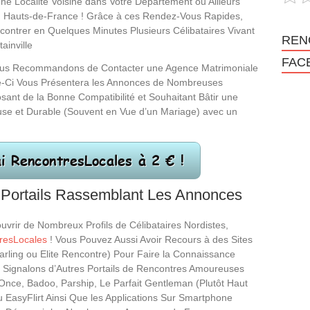
 une Localité Voisine dans Votre Département ou Ailleurs
n Hauts-de-France ! Grâce à ces Rendez-Vous Rapides,
contrer en Quelques Minutes Plusieurs Célibataires Vivant
REN
ainville
FAC
ous Recommandons de Contacter une Agence Matrimoniale
le-Ci Vous Présentera les Annonces de Nombreuses
nt de la Bonne Compatibilité et Souhaitant Bâtir une
use et Durable (Souvent en Vue d’un Mariage) avec un
 Portails Rassemblant Les Annonces
uvrir de Nombreux Profils de Célibataires Nordistes,
resLocales
! Vous Pouvez Aussi Avoir Recours à des Sites
ling ou Elite Rencontre) Pour Faire la Connaissance
e ! Signalons d’Autres Portails de Rencontres Amoureuses
Once, Badoo, Parship, Le Parfait Gentleman (Plutôt Haut
EasyFlirt Ainsi Que les Applications Sur Smartphone