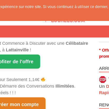
expérience sur notre site. Si vous continuez à utiliser ce derni
 Vous !
t Commence à Discuter avec une
Célibataire
, à
Lattainville
!
* Off
prom
ofiter de l'offre
ARRÊ
our Seulement 1,14€
et Démarre des Conversations
Illimitées
.
Un
D
els ! ! !
Rapi
éer mon compte
REN