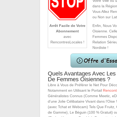
Votre Ville ou
dans la Régio
Vous Allez Ren
ou Non sur Latt
Enfin, Nous V
Arrêt Facile de Votre
Oisienne. Cel
Abonnement
Femmes Disposa
avec
Relation Série
RencontresLocales !
Nordiste !
Quels Avantages Avec Les
De Femmes Oisiennes ?
Libre à Vous de Préférer le Net Pour Déco
Notamment en Utilisant le Portail
Rencont
Généralistes Connus (Comme Meetic, eDar
d’une Jolie Célibataire Vivant dans l’Ois
(avec Tchat et Webcam) Tels Que Fruitz, 
de Gamme), Le Béguin (100 % Gratuit) ou 