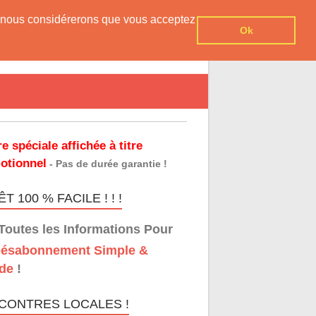
er, nous considérerons que vous acceptez
Ok
re spéciale affichée à titre
otionnel
- Pas de durée garantie !
T 100 % FACILE ! ! !
Toutes les Informations Pour
ésabonnement Simple &
de
!
CONTRES LOCALES !