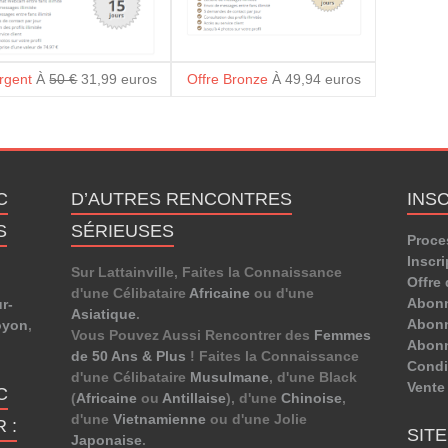
Argent
À
50 €
31,99 euros
Offre Bronze
À 49,94 euros
C
D’AUTRES RENCONTRES
INS
S
SÉRIEUSES
Proce
Inscri
Sur Lattainville, Faites la Connaissance
Offre 
d'une Célibataire
Africaine
ou d'une
Abon
r-
Asiatique
.
Abonn
oyon
,
Vous Pouvez Aussi Rencontrer des
Femmes
Abon
de 50 Ans & Plus
! Faites la Connaissance
Condit
d'une Célibataire
Musulmane
, d'une Black
Vente
C
(
Africaine
ou
Antillaise
), d'une
Chinoise
,
d'une
Vietnamienne
ou d'une Jolie
 :
SIT
Japonaise
.