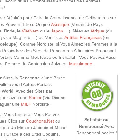
 de Découvrir les Nombreuses Annonces de Femmes
s !
ar Affinités pour Faire la Connaissance de Célibataires sur
mes Peuvent Être d’Origine
Asiatique
(Venant de Pays
, l’Inde, le
VietNam
ou le
Japon
…), Nées en
Afrique
(du
 Pays du Maghreb …) ou Venir des
Antilles Françaises
(en
uadeloupe). Comme Nordiste, si Vous Aimez les Femmes à la
s Rejoindrez des Sites de Rencontres Affinitaires Proposant
 Portails Comme MekToube ou Inshallah, Vous Pouvez Aussi
 une Femme de Confession Juive ou
Musulmane
.
Aussi la Rencontre d’une Brune,
ille avec d’Autres Portails
 World. Avec des Sites par
oguer avec une
Senior
(Via Disons
raguer une
MILF
Nordiste !
êt à Vous Engager, Vous Pouvez
Satisfait ou
ues Clics sur
Couchons.Net
ou
Remboursé
Avec
opte Un Mec ou Jacquie et Michel
RencontresLocales !
s ! Grâce à ces Sites Coquins,