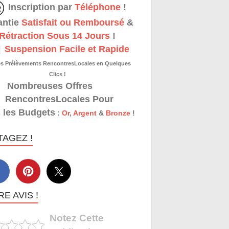
Inscription par
Téléphone
!
antie
Satisfait ou Remboursé
&
Rétraction Sous 14 Jours
!
Suspension Facile et Rapide
es Prélèvements RencontresLocales en Quelques
Clics !
Nombreuses Offres
RencontresLocales Pour
 les Budgets
:
Or
,
Argent
&
Bronze
!
TAGEZ !
E AVIS !
Notez Cette