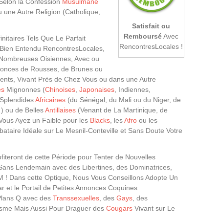
Selon la Confession
Musulmane
 une Autre Religion (Catholique,
Satisfait ou
Remboursé
Avec
initaires Tels Que Le Parfait
RencontresLocales !
Bien Entendu RencontresLocales,
e Nombreuses Oisiennes, Avec ou
nonces de Rousses, de Brunes ou
nents, Vivant Près de Chez Vous ou dans une Autre
es
Mignonnes (
Chinoises
,
Japonaises
, Indiennes,
 Splendides
Africaines
(du Sénégal, du Mali ou du Niger, de
) ou de Belles
Antillaises
(Venant de La Martinique, de
Vous Ayez un Faible pour les
Blacks
, les
Afro
ou les
bataire Idéale sur Le Mesnil-Conteville et Sans Doute Votre
teront de cette Période pour Tenter de Nouvelles
Sans Lendemain avec des Libertines, des Dominatrices,
M ! Dans cette Optique, Nous Vous Conseillons Adopte Un
r et le Portail de Petites Annonces Coquines
 Plans Q avec des
Transsexuelles
, des
Gays
, des
olisme Mais Aussi Pour Draguer des
Cougars
Vivant sur Le