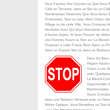
Vous Fassiez Vos Courses ou Que Vous B
Café en Terrasse, dans un Bar ou un Caf
Nombreuses Oisiennes Que Vous Aurez En
Promenant, Seul ou avec Votre Chien, da
Village ou de cette Ville, Vous Croiserez A
Nordistes Avec Qui Vous Discuterez de l
d’Autres Sujets. Si Votre Pouvoir de Sédu
une Femme Vivant ou Non sur Le Mesnil-C
Proposer à cette Future Âme-Sœur un P
dans un Espace Vert ou dans un Restaura
Dans les Bars 
Région Hauts-
Grâce à ces S
avec Quelques 
Le Mesnil-Con
Opportunités 
Matrimoniales 
Aurez Connais
dans une Relation Sérieuse avec un Homm
Même Optique, Vous Remplirez un Test de
avec Vos Attentes Amoureuses !