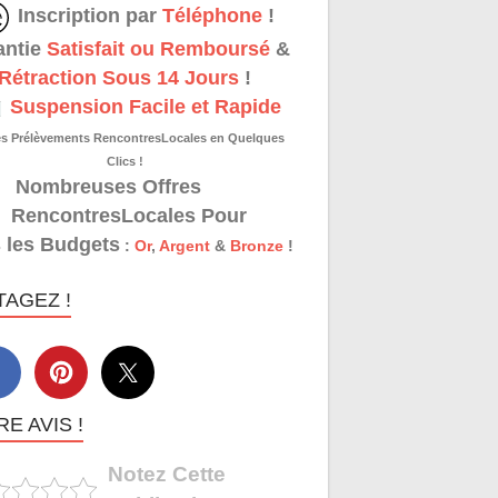
Inscription par
Téléphone
!
antie
Satisfait ou Remboursé
&
Rétraction Sous 14 Jours
!
Suspension Facile et Rapide
es Prélèvements RencontresLocales en Quelques
Clics !
Nombreuses Offres
RencontresLocales Pour
 les Budgets
:
Or
,
Argent
&
Bronze
!
TAGEZ !
E AVIS !
Notez Cette