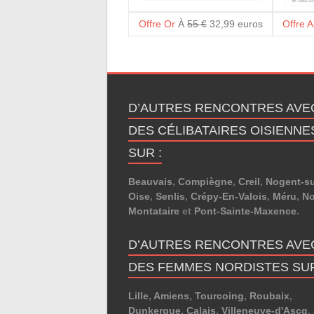
Offre Or
À
55 €
32,99 euros
Offre 
D’AUTRES RENCONTRES AVE
DES CÉLIBATAIRES OISIENNE
SUR :
Beauvais
,
Compiègne
,
Creil
,
Nogent-su
Oise
,
Senlis
,
Crépy-En-Valois
,
Méru
,
N
Montataire
et
Pont-Sainte-Maxence
.
D’AUTRES RENCONTRES AVE
DES FEMMES NORDISTES SUR
Lille
,
Amiens
,
Tourcoing
,
Roubaix
,
Dunkerque
,
Calais
,
Villeneuve-d'Ascq
,