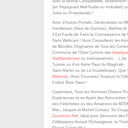
avec la Bonne Compatibilité, Notamment 
(en Rejoignant MekToube ou Inshallah) ou
Juive ou Protestante) !
Avec d’Autres Portails, Généralistes ou Aff
Gentleman (Haut de Gamme), WeKiss et 
il Est Facile de Faire la Connaissance d
Sans Webcam ! Vous Consulterez les An
de Blondes Originaires de Tous les Conti
Commune de l’Oise Comme des
Asiatiqu
VietNamiennes
ou Indonésiennes …), de
Tunisie ou d’un Autre Pays du Maghreb …
Saint Martin ou de La Guadeloupe). Que 
Métisses
, Vous Trouverez Toujours la Céli
Future Âme-Sœur !
Cependant, Tous les Hommes Oisiens Profi
Expériences et en Ayant des Rencontres 
des Fétichistes ou des Amatrices de BDS
Mec, Jacquie et Michel Contact, So Couga
Couchons.Net
, Idéal pour Découvrir des
Célibataires Aimant l’Échangisme, le Tri
Mesnil-Conteville !