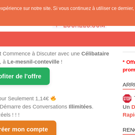
expérience sur notre site. Si vous continuez à utiliser ce derni
 Vous !
t Commence à Discuter avec une
Célibataire
, à
Le-mesnil-conteville
!
* Off
prom
ofiter de l'offre
ARRÊ
our Seulement 1,14€
et Démarre des Conversations
Illimitées
.
Un
D
els ! ! !
Rapi
éer mon compte
REN