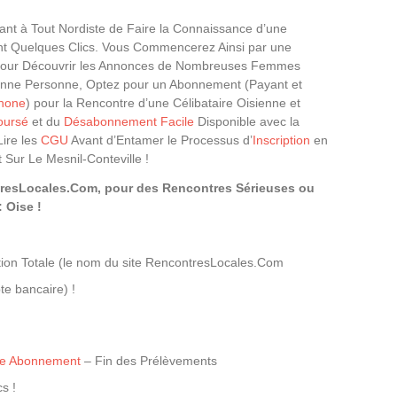
nt à Tout Nordiste de Faire la Connaissance d’une
nt Quelques Clics. Vous Commencerez Ainsi par une
our Découvrir les Annonces de Nombreuses Femmes
 Bonne Personne, Optez pour un Abonnement (Payant et
hone
) pour la Rencontre d’une Célibataire Oisienne et
oursé
et du
Désabonnement Facile
Disponible avec la
Lire les
CGU
Avant d’Entamer le Processus d’
Inscription
en
Sur Le Mesnil-Conteville !
tresLocales.Com, pour des Rencontres Sérieuses ou
 Oise !
ion Totale (le nom du site RencontresLocales.Com
te bancaire) !
tre Abonnement
– Fin des Prélèvements
s !