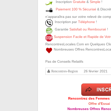
Inscription
Gratuite
&
Simple
!
Paiement 100 % Sécurisé
& Discrét
n’apparaîtra pas sur votre relevé de comp
Inscription par
Téléphone
!
Garantie
Satisfait ou Remboursé
!
Suspension Facile et Rapide de Vo
RencontresLocales.Com en Quelques Clic
Nombreuses Offres RencontresLoca
Pas de Conseils Relatifs
26 février 2021
Rencontres-Region
Rencontrez des Femmes Cé
Offre d'Essai
Nombreuses Offres Renco