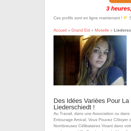
3 heures,
Ces profils sont en ligne maintenant !
S
Accueil
»
Grand Est
»
Moselle
»
Liedersc
Des Idées Variées Pour La
Liederschiedt !
Au Travail, dans une Association ou dans 
Entourage Amical, Vous Pouvez Côtoyer 
Nombreuses Célibataires Vivant dans v