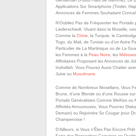
Gentleman (Plutôt Haut de Gamme), Le Bég
Applications Sur Smartphone (Tinder, Ha
Annonces de Femmes Souhaitant Connaî
N’Oubliez Pas de Fréquenter les Portails p
Liederschiedt. Vivant dans la Moselle, c
Comme la
Chine
, la Turquie, le Cambodge
Togo, du Mali, de Tunisie ou d’un Autre
Particulier de La Martinique ou de La G
les Femmes à la
Peau Noire
, les
Métisse
Affinitaires Proposant les Annonces de J
Inshallah, Vous Pouvez Aussi Chatter av
Juive ou
Musulmane
.
Comme de Nombreux Mosellans, Vous Fer
Brune, d’une Blonde ou d’une Rousse sur 
Portails Généralistes Comme WeKiss ou At
Affinités Amoureuses, Vous Pourrez Dial
Demain) ou Rejoindre So Cougar pour D
Champenoise !
D’Ailleurs, si Vous n’Êtes Pas Encore Pr
Faire des Rencontres Coquines en Quelq