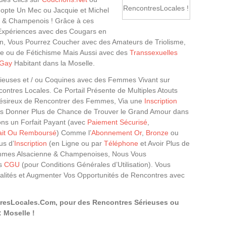
RencontresLocales !
opte Un Mec ou Jacquie et Michel
en & Champenois ! Grâce à ces
 Expériences avec des Cougars en
n, Vous Pourrez Coucher avec des Amateurs de Triolisme,
 ou de Fétichisme Mais Aussi avec des
Transsexuelles
Gay
Habitant dans la Moselle.
ieuses et / ou Coquines avec des Femmes Vivant sur
contres Locales. Ce Portail Présente de Multiples Atouts
, Désireux de Rencontrer des Femmes, Via une
Inscription
us Donner Plus de Chance de Trouver le Grand Amour dans
ons un Forfait Payant (avec
Paiement Sécurisé
,
fait Ou Remboursé
) Comme l’
Abonnement Or
,
Bronze
ou
us d’
Inscription
(en Ligne ou par
Téléphone
et Avoir Plus de
mmes Alsacienne & Champenoises, Nous Vous
es
CGU
(pour Conditions Générales d’Utilisation). Vous
nnalités et Augmenter Vos Opportunités de Rencontres avec
tresLocales.Com, pour des Rencontres Sérieuses ou
 Moselle !