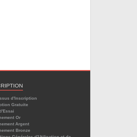
CRIPTION
ssus d'Inscription
ption Gratuite
d'Essai
nement Or
ement Argent
nement Bronze
ions Générales d'Utilisation et de