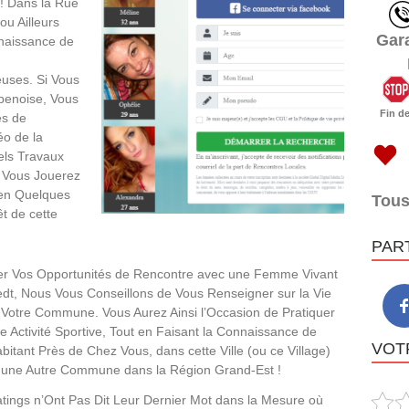
 ! Dans la Rue
ou Ailleurs
Gar
naissance de
uses. Si Vous
penoise, Vous
Fin d
es de
éo de la
els Travaux
 Vous Jouerez
 en Quelques
Tous
t de cette
PAR
r Vos Opportunités de Rencontre avec une Femme Vivant
edt, Nous Vous Conseillons de Vous Renseigner sur la Vie
 Votre Commune. Vous Aurez Ainsi l’Occasion de Pratiquer
ne Activité Sportive, Tout en Faisant la Connaissance de
VOTR
bitant Près de Chez Vous, dans cette Ville (ou ce Village)
 une Autre Commune dans la Région Grand-Est !
ings n’Ont Pas Dit Leur Dernier Mot dans la Mesure où