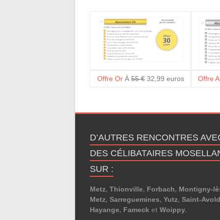
Offre Or
À
55 €
32,99 euros
Offre 
D’AUTRES RENCONTRES AVE
DES CÉLIBATAIRES MOSELLA
SUR :
Metz
,
Thionville
,
Forbach
,
Montigny-lè
Metz
,
Sarreguemines
,
Yutz
,
Saint-Avol
Hayange
,
Fameck
et
Woippy
.