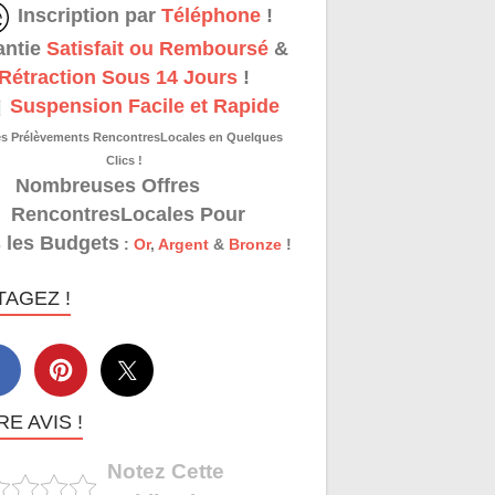
Inscription par
Téléphone
!
antie
Satisfait ou Remboursé
&
Rétraction Sous 14 Jours
!
Suspension Facile et Rapide
es Prélèvements RencontresLocales en Quelques
Clics !
Nombreuses Offres
RencontresLocales Pour
 les Budgets
:
Or
,
Argent
&
Bronze
!
TAGEZ !
E AVIS !
Notez Cette