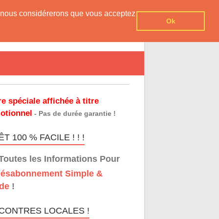
er, nous considérerons que vous acceptez
Ok
re spéciale affichée à titre
otionnel
- Pas de durée garantie !
T 100 % FACILE ! ! !
Toutes les Informations Pour
ésabonnement Simple &
de
!
CONTRES LOCALES !