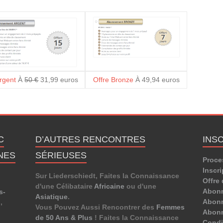
Argent
À
50 €
31,99 euros
Offre Bronze
À 49,94 euros
C
D’AUTRES RENCONTRES
INS
NES
SÉRIEUSES
Proce
Inscri
Sur Liederschiedt, Faites la Connaissance
Offre 
d'une Célibataire
Africaine
ou d'une
Abon
s-
Asiatique
.
Abonn
d
,
Vous Pouvez Aussi Rencontrer des
Femmes
Abon
de 50 Ans & Plus
! Faites la Connaissance
Condit