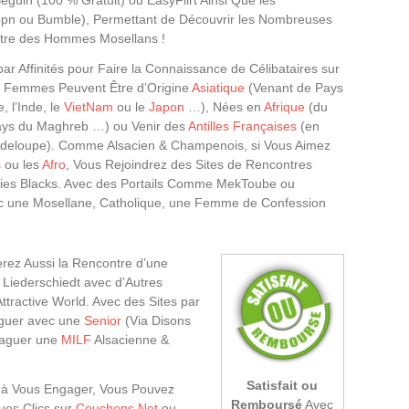
uin (100 % Gratuit) ou EasyFlirt Ainsi Que les
ppn ou Bumble), Permettant de Découvrir les Nombreuses
tre des Hommes Mosellans !
ar Affinités pour Faire la Connaissance de Célibataires sur
es Femmes Peuvent Être d’Origine
Asiatique
(Venant de Pays
, l’Inde, le
VietNam
ou le
Japon
…), Nées en
Afrique
(du
 Pays du Maghreb …) ou Venir des
Antilles Françaises
(en
uadeloupe). Comme Alsacien & Champenois, si Vous Aimez
s
ou les
Afro
, Vous Rejoindrez des Sites de Rencontres
olies Blacks. Avec des Portails Comme MekToube ou
ec une Mosellane, Catholique, une Femme de Confession
ez Aussi la Rencontre d’une
Liederschiedt avec d’Autres
tractive World. Avec des Sites par
oguer avec une
Senior
(Via Disons
raguer une
MILF
Alsacienne &
Satisfait ou
êt à Vous Engager, Vous Pouvez
Remboursé
Avec
ues Clics sur
Couchons.Net
ou