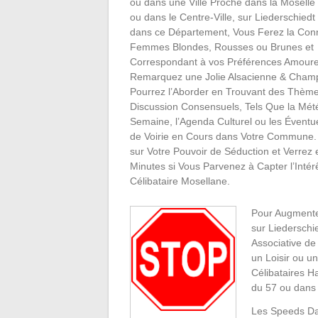
ou dans une Ville Proche dans la Moselle
ou dans le Centre-Ville, sur Liederschiedt 
dans ce Département, Vous Ferez la Con
Femmes Blondes, Rousses ou Brunes et
Correspondant à vos Préférences Amoure
Remarquez une Jolie Alsacienne & Cham
Pourrez l’Aborder en Trouvant des Thèm
Discussion Consensuels, Tels Que la Mét
Semaine, l’Agenda Culturel ou les Éventu
de Voirie en Cours dans Votre Commune.
sur Votre Pouvoir de Séduction et Verrez
Minutes si Vous Parvenez à Capter l’Intérê
Célibataire Mosellane.
Pour Augmente
sur Liederschi
Associative de
un Loisir ou u
Célibataires Ha
du 57 ou dans
Les Speeds Dat