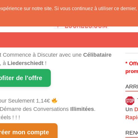
expérience sur notre site. Si vous continuez à utiliser ce derni
 Vous !
t Commence à Discuter avec une
Célibataire
, à
Liederschiedt
!
* Off
prom
ofiter de l'offre
ARRÊ
our Seulement 1,14€
et Démarre des Conversations
Illimitées
.
Un
D
els ! ! !
Rapi
éer mon compte
REN