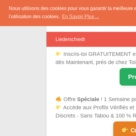
Skip
Rencontres Région
Nous utilisons des cookies pour vous garantir la meilleure 
to
l'utilisation des cookies.
En Savoir Plus ...
content
Rencontrez Une Célibataire Près de chez
Liederschiedt
Inscris-toi GRATUITEMENT e
dès Maintenant, près de chez Toi
Pr
Offre
Spéciale
! 1 Semaine p
Accède aux Profils Vérifiés 
Discrets - Sans Tabou & 100 % Ré
Cr