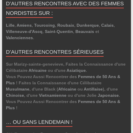
D’AUTRES RENCONTRES AVEC DES FEMMES
NORDISTES SUR :
Lille
,
Amiens
,
Tourcoing
,
Roubaix
,
Dunkerque
,
Calais
,
Villeneuve-d'Ascq
,
Saint-Quentin
,
Beauvais
et
Valenciennes
.
D’AUTRES RENCONTRES SÉRIEUSES
Sur Marizy-sainte-genevieve, Faites la Connaissance d'une
Célibataire
Africaine
ou d'une
Asiatique
.
Vous Pouvez Aussi Rencontrer des
Femmes de 50 Ans &
Plus
! Faites la Connaissance d'une Célibataire
Musulmane
, d'une Black (
Africaine
ou
Antillaise
), d'une
Chinoise
, d'une
Vietnamienne
ou d'une Jolie
Japonaise
.
Vous Pouvez Aussi Rencontrer des
Femmes de 50 Ans &
Plus
!
… OU SANS LENDEMAIN !