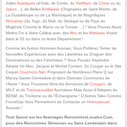
Jolies
Asiatiques
(d’Inde, de Corée, du
VietNam
, de
Chine
ou du
Japon
…), de Belles
Antillaises
(Originaires de Saint-Martin, de
La Guadeloupe ou de La Martinique) et de Magnifiques
Africaines
(du Togo, du Mali, du Sénégal ou de Pays du
Maghreb Comme le Maroc ou la Tunisie …) ! Vous Pouvez Aussi
Mettre Fin à Votre Célibat avec des
Afro
et les
Métisses
Vivant
dans le 02 ou dans un Autre Département !
Comme les Autres Hommes Axonais, Vous Préférez Tenter de
Nouvelles Expériences avec des Libertines ou Draguer des
Dominatrices ou des Fétichistes ? Vous Pouvez Rejoindre
Adopte Un Mec, Jacquie et Michel Contact, So Cougar ou le Site
Coquin
Couchons.Net
, Proposant de Nombreux Plans Q sur
Marizy-Sainte-Geneviève et dans Diverses Communes de
l’Aisne ! Vous Trouverez Ainsi les Annonces de
Cougars
, de
MILF et de
Transsexuelles
Axonaises Mais Aussi d’Adeptes du
BDSM, du Triolisme ou de l’Échangisme ! D’Autres Sites Comme
ForceGay Vous Permettront de Contacter un
Homosexuel
Axonais !
Tout Savoir sur les Avantages RencontresLocales.Com,
pour des Rencontres Sérieuses ou Sans Lendemain dans