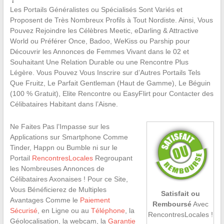
Les Portails Généralistes ou Spécialisés Sont Variés et
Proposent de Très Nombreux Profils à Tout Nordiste. Ainsi, Vous
Pouvez Rejoindre les Célèbres Meetic, eDarling & Attractive
World ou Préférer Once, Badoo, WeKiss ou Parship pour
Découvrir les Annonces de Femmes Vivant dans le 02 et
Souhaitant Une Relation Durable ou une Rencontre Plus
Légère. Vous Pouvez Vous Inscrire sur d’Autres Portails Tels
Que Fruitz, Le Parfait Gentleman (Haut de Gamme), Le Béguin
(100 % Gratuit), Elite Rencontre ou EasyFlirt pour Contacter des
Célibataires Habitant dans l’Aisne.
Ne Faites Pas l’Impasse sur les
Applications sur Smartphone Comme
Tinder, Happn ou Bumble ni sur le
Portail
RencontresLocales
Regroupant
les Nombreuses Annonces de
Célibataires Axonaises ! Pour ce Site,
Vous Bénéficierez de Multiples
Satisfait ou
Avantages Comme le
Paiement
Remboursé
Avec
Sécurisé
, en Ligne ou au
Téléphone
, la
RencontresLocales !
Géolocalisation, la webcam, la
Garantie