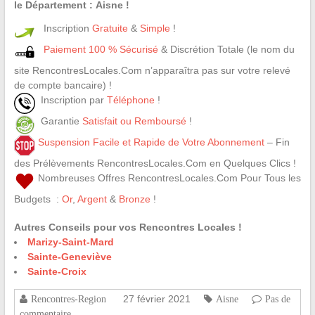
le Département : Aisne !
Inscription
Gratuite
&
Simple
!
Paiement 100 % Sécurisé
& Discrétion Totale (le nom du
site RencontresLocales.Com n’apparaîtra pas sur votre relevé
de compte bancaire) !
Inscription par
Téléphone
!
Garantie
Satisfait ou Remboursé
!
Suspension Facile et Rapide de Votre Abonnement
– Fin
des Prélèvements RencontresLocales.Com en Quelques Clics !
Nombreuses Offres RencontresLocales.Com Pour Tous les
Budgets :
Or
,
Argent
&
Bronze
!
Autres Conseils pour vos Rencontres Locales !
Marizy-Saint-Mard
Sainte-Geneviève
Sainte-Croix
27 février 2021
Rencontres-Region
Aisne
Pas de
commentaire