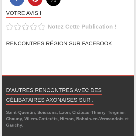
VOTRE AVIS !
Notez Cette Publication !
RENCONTRES RÉGION SUR FACEBOOK
D’AUTRES RENCONTRES AVEC DES
CÉLIBATAIRES AXONAISES SUR :
Saint-Quentin
,
Soissons
,
Laon
,
Château-Thierry
,
Tergnier
,
Chauny
,
Villers-Cotterêts
,
Hirson
,
Bohain-en-Vermandois
et
Gauchy
.