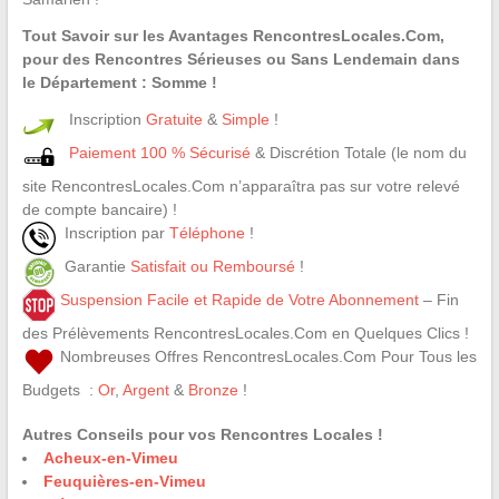
Tout Savoir sur les Avantages RencontresLocales.Com,
pour des Rencontres Sérieuses ou Sans Lendemain dans
le Département : Somme !
Inscription
Gratuite
&
Simple
!
Paiement 100 % Sécurisé
& Discrétion Totale (le nom du
site RencontresLocales.Com n’apparaîtra pas sur votre relevé
de compte bancaire) !
Inscription par
Téléphone
!
Garantie
Satisfait ou Remboursé
!
Suspension Facile et Rapide de Votre Abonnement
– Fin
des Prélèvements RencontresLocales.Com en Quelques Clics !
Nombreuses Offres RencontresLocales.Com Pour Tous les
Budgets :
Or
,
Argent
&
Bronze
!
Autres Conseils pour vos Rencontres Locales !
Acheux-en-Vimeu
Feuquières-en-Vimeu