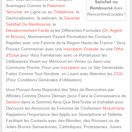
Satisfait ou
Avantages Comme le
Paiement
Remboursé
Avec
Sécurisé
, en Ligne ou au
Téléphone
, la
RencontresLocales !
Géolocalisation, la webcam, la
Garantie
Satisfait Ou Remboursé
, le
Désabonnement Facile
et les Différentes Formules (
Or
,
Argent
et
Bronze
), Abonnement Payant Permettant les Contacts
Rapides avec une Femme de la Région Hauts-de-France ! Vous
Pouvez Commencer avec une
Inscription Gratuite
ou une
Offre
d’Essai
pour Vous Familiariser avec ce Portail pour les
Célibataires Vivant sur Méricourt-en-Vimeu ou dans une
Commune Proche. Pour une
Inscription
sur ce Site Généraliste,
Faites Comme Tout Nordiste, en Lisant avec Attention les
CGU
(Pour Conditions Générales d’Utilisation).
Vous Pouvez Aussi Rejoindre des Sites de Rencontres par
Affinités Comme Disons Demain (pour Faire la Connaissance de
Seniors
dans la Somme) Ainsi Que MekToube et Inshallah pour
Découvrir les Annonces de Femmes de Confession
Musulmane
.
Rappelons l’Importance des Applis sur Smartphone et Tablette,
Facilitant les Contacts avec des Blondes, des Rousses ou de
Jolies Brunes Samariennes, Catholiques, Protestantes, Juives