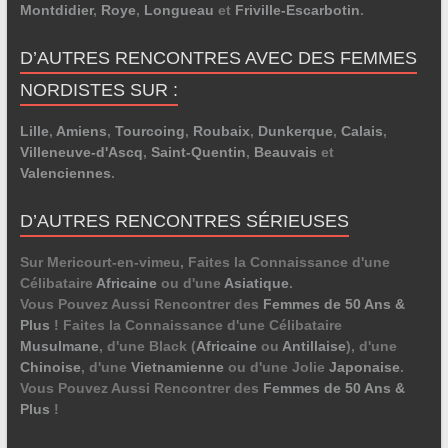
Montdidier
,
Roye
,
Longueau
et
Friville-Escarbotin
.
D’AUTRES RENCONTRES AVEC DES FEMMES
NORDISTES SUR :
Lille
,
Amiens
,
Tourcoing
,
Roubaix
,
Dunkerque
,
Calais
,
Villeneuve-d'Ascq
,
Saint-Quentin
,
Beauvais
et
Valenciennes
.
D’AUTRES RENCONTRES SÉRIEUSES
Sur Mericourt-en-vimeu, Faites la Connaissance d'une
Célibataire
Africaine
ou d'une
Asiatique
.
Vous Pouvez Aussi Rencontrer des
Femmes de 50 Ans &
Plus
! Faites la Connaissance d'une Célibataire
Musulmane
, d'une Black (
Africaine
ou
Antillaise
), d'une
Chinoise
, d'une
Vietnamienne
ou d'une Jolie
Japonaise
.
Vous Pouvez Aussi Rencontrer des
Femmes de 50 Ans &
Plus
!