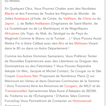
ou Athées.
En Quelques Clics, Vous Pourrez Chatter avec des Nordistes
Blacks
et des Femmes de Toutes les Régions du Monde : de
Jolies
Asiatiques
(d’Inde, de Corée, du
VietNam
, de
Chine
ou du
Japon
…), de Belles
Antillaises
(Originaires de Saint-Martin, de
La Guadeloupe ou de La Martinique) et de Magnifiques
Africaines
(du Togo, du Mali, du Sénégal ou de Pays du
Maghreb Comme le Maroc ou la Tunisie …) ! Vous Pouvez Aussi
Mettre Fin à Votre Célibat avec des
Afro
et les
Métisses
Vivant
dans le 80 ou dans un Autre Département !
Comme les Autres Hommes Samariens, Vous Préférez Tenter
de Nouvelles Expériences avec des Libertines ou Draguer des
Dominatrices ou des Fétichistes ? Vous Pouvez Rejoindre
Adopte Un Mec, Jacquie et Michel Contact, So Cougar ou le Site
Coquin
Couchons.Net
, Proposant de Nombreux Plans Q sur
Méricourt-en-Vimeu et dans Diverses Communes de la Somme
! Vous Trouverez Ainsi les Annonces de
Cougars
, de MILF et de
Transsexuelles
Samariennes Mais Aussi d’Adeptes du BDSM,
du Triolisme ou de l’Échangisme ! D’Autres Sites Comme
ForceGay Vous Permettront de Contacter un
Homosexuel
Samarien !