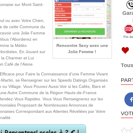
onaise sur Mont-Saint-
Gar
ul ou avec Votre Chien,
lle de cette Commune du
rcevoir une Jolie Femme
Fin d
Vous l’Aborderez en
Rencontre Sexy avec une
Comme la Météo
Jolie Femme !
Nordistes. En Jouant sur
 la Charmer et Lui
 Café de l’Aisne.
Tous
 Efficace pour Faire la Connaissance d’une Femme Vivant
PAR
-Martin, se Renseigner sur les Speeds Datings Organisés
e ou Village. Vous Pouvez Aussi Voir si les Cafés, Bars et
’une Autre Commune de la Région Hauts-de-France
Rendez-Vous Rapides. Vous Vous Renseignerez sur les
moniales Proposant de Nombreuses Annonces de
xonaises Correspondant aux Attentes Révélées par Votre
VOTR
nalité.