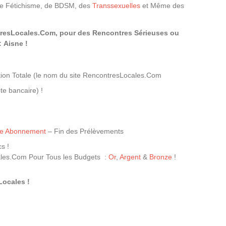
 de Fétichisme, de BDSM, des
Transsexuelles
et Même des
tresLocales.Com, pour des Rencontres Sérieuses ou
 Aisne !
ion Totale (le nom du site RencontresLocales.Com
te bancaire) !
tre Abonnement
– Fin des Prélèvements
s !
les.Com Pour Tous les Budgets :
Or
,
Argent
&
Bronze
!
Locales !