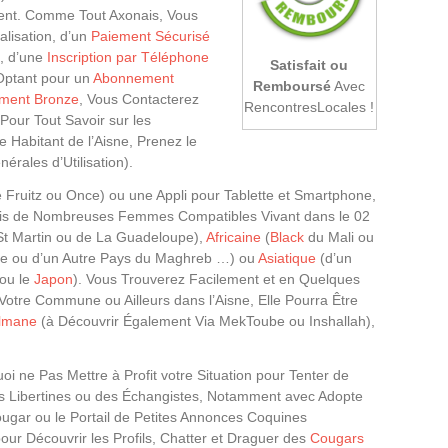
ment. Comme Tout Axonais, Vous
lisation, d’un
Paiement Sécurisé
, d’une
Inscription par Téléphone
Satisfait ou
Optant pour un
Abonnement
Remboursé
Avec
ment Bronze
, Vous Contacterez
RencontresLocales !
our Tout Savoir sur les
Habitant de l’Aisne, Prenez le
érales d’Utilisation).
e Fruitz ou Once) ou une Appli pour Tablette et Smartphone,
is de Nombreuses Femmes Compatibles Vivant dans le 02
St Martin ou de La Guadeloupe),
Africaine
(
Black
du Mali ou
érie ou d’un Autre Pays du Maghreb …) ou
Asiatique
(d’un
ou le
Japon
). Vous Trouverez Facilement et en Quelques
 Votre Commune ou Ailleurs dans l’Aisne, Elle Pourra Être
lmane
(à Découvrir Également Via MekToube ou Inshallah),
i ne Pas Mettre à Profit votre Situation pour Tenter de
s Libertines ou des Échangistes, Notamment avec Adopte
ugar ou le Portail de Petites Annonces Coquines
pour Découvrir les Profils, Chatter et Draguer des
Cougars