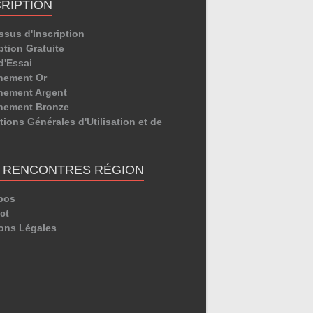
CRIPTION
ssus d'Inscription
ption Gratuite
d'Essai
nement Or
ement Argent
nement Bronze
ions Générales d'Utilisation et de
E RENCONTRES RÉGION
pos
ct
ons Légales