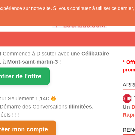
expérience sur notre site. Si vous continuez à utiliser ce derni
 Vous !
t Commence à Discuter avec une
Célibataire
, à
Mont-saint-martin-3
!
* Off
prom
ofiter de l'offre
ARRÊ
our Seulement 1,14€
et Démarre des Conversations
Illimitées
.
Un
D
els ! ! !
Rapi
éer mon compte
REN