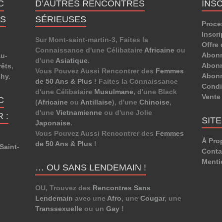
C
D’AUTRES RENCONTRES
INS
ES
SÉRIEUSES
Proce
Inscri
Sur Mont-saint-martin-3, Faites la
Offre 
Connaissance d'une Célibataire
Africaine
ou
Abon
u-
d'une
Asiatique
.
Abonn
rêts
,
Vous Pouvez Aussi Rencontrer des
Femmes
Abon
hy
.
de 50 Ans & Plus
! Faites la Connaissance
Condit
d'une Célibataire
Musulmane
, d'une Black
Vente
C
(
Africaine
ou
Antillaise
), d'une
Chinoise
,
d'une
Vietnamienne
ou d'une Jolie
 :
SIT
Japonaise
.
Vous Pouvez Aussi Rencontrer des
Femmes
À Pro
de 50 Ans & Plus
!
Saint-
Conta
Menti
… OU SANS LENDEMAIN !
OU, Trouvez des
Rencontres Sans
Lendemain
avec une
Afro
, une
Cougar
, une
Transsexuelle
ou un
Gay
!