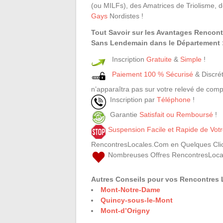
(ou MILFs), des Amatrices de Triolisme,
Gays
Nordistes !
Tout Savoir sur les Avantages Rencon
Sans Lendemain dans le Département :
Inscription
Gratuite
&
Simple
!
Paiement 100 % Sécurisé
& Discrét
n’apparaîtra pas sur votre relevé de comp
Inscription par
Téléphone
!
Garantie
Satisfait ou Remboursé
!
Suspension Facile et Rapide de Vo
RencontresLocales.Com en Quelques Clic
Nombreuses Offres RencontresLoca
Autres Conseils pour vos Rencontres 
Mont-Notre-Dame
Quincy-sous-le-Mont
Mont-d’Origny