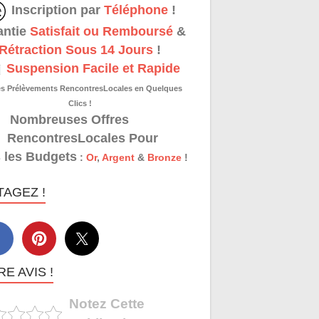
Inscription par
Téléphone
!
antie
Satisfait ou Remboursé
&
Rétraction Sous 14 Jours
!
Suspension Facile et Rapide
es Prélèvements RencontresLocales en Quelques
Clics !
Nombreuses Offres
RencontresLocales Pour
 les Budgets
:
Or
,
Argent
&
Bronze
!
TAGEZ !
E AVIS !
Notez Cette