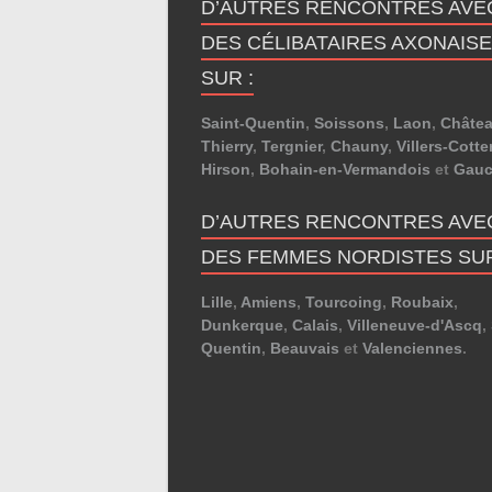
D’AUTRES RENCONTRES AVE
DES CÉLIBATAIRES AXONAIS
SUR :
Saint-Quentin
,
Soissons
,
Laon
,
Châtea
Thierry
,
Tergnier
,
Chauny
,
Villers-Cotte
Hirson
,
Bohain-en-Vermandois
et
Gauc
D’AUTRES RENCONTRES AVE
DES FEMMES NORDISTES SUR
Lille
,
Amiens
,
Tourcoing
,
Roubaix
,
Dunkerque
,
Calais
,
Villeneuve-d'Ascq
,
Quentin
,
Beauvais
et
Valenciennes
.