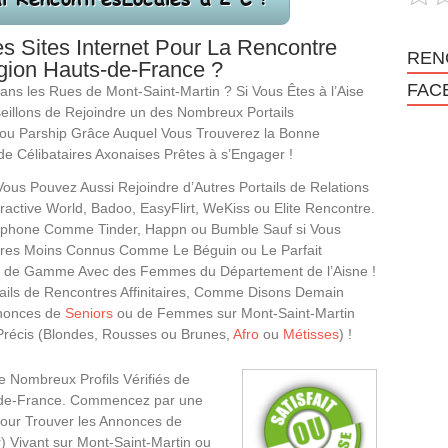
s Sites Internet Pour La Rencontre
REN
ion Hauts-de-France ?
FAC
ans les Rues de Mont-Saint-Martin ? Si Vous Êtes à l’Aise
seillons de Rejoindre un des Nombreux Portails
ou Parship Grâce Auquel Vous Trouverez la Bonne
 Célibataires Axonaises Prêtes à s’Engager !
us Pouvez Aussi Rejoindre d’Autres Portails de Relations
ctive World, Badoo, EasyFlirt, WeKiss ou Elite Rencontre.
artphone Comme Tinder, Happn ou Bumble Sauf si Vous
ntres Moins Connus Comme Le Béguin ou Le Parfait
t de Gamme Avec des Femmes du Département de l’Aisne !
ails de Rencontres Affinitaires, Comme Disons Demain
nnonces de
Seniors
ou de Femmes sur Mont-Saint-Martin
Précis (Blondes, Rousses ou Brunes,
Afro
ou
Métisses
) !
Nombreux Profils Vérifiés de
-de-France. Commencez par une
our Trouver les Annonces de
) Vivant sur Mont-Saint-Martin ou