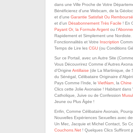
dans une Ville Proche de Votre Départe
Bénéficierez d’une Webcam, de la Géoloca
et d’une
Garantie Satisfait Ou Remboursé
et d’un
Désabonnement Très Facile
! En 
Payant Or
,
la Formule Argent
ou l’
Abonne
Rapidement et Simplement une Nordiste. P
Fonctionnalités et Votre
Inscription
Comme 
Temps de Lire les
CGU
(ou Conditions Gén
Sur ce Portail, avec un Autre Site (Comm
Vous Découvrirez Comme d’Autres Axona
d’Origine
Antillaise
(de La Martinique, de 
du Sénégal, Célibataire Originaire d’Alg
Pays Comme l’Inde, le
VietNam
, la
Chine
Clics cette Jolie Axonaise ! Habitant dans
Catholique, Juive ou de Confession
Musu
Jeune ou Plus Âgée !
Enfin, Comme Célibataire Axonais, Pourquo
Nouvelles Expériences Sexuelles avec de
Un Mec, Jacquie et Michel Contact, So Co
Couchons.Net
! Quelques Clics Suffiront 