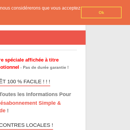
er, nous considérerons que vous acceptez
Ok
re spéciale affichée à titre
otionnel
- Pas de durée garantie !
T 100 % FACILE ! ! !
Toutes les Informations Pour
ésabonnement Simple &
de
!
CONTRES LOCALES !