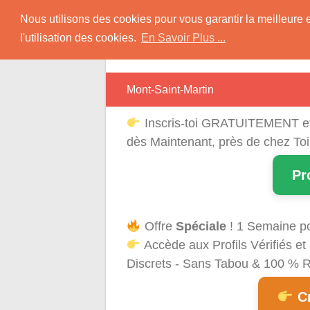
Skip
Rencontres Région
Nous utilisons des cookies pour vous garantir la meilleure 
to
l'utilisation des cookies.
En Savoir Plus ...
content
Rencontrez Une Célibataire Près de chez
Mont-Saint-Martin
Inscris-toi GRATUITEMENT e
dès Maintenant, près de chez Toi
Pr
Offre
Spéciale
! 1 Semaine p
Accède aux Profils Vérifiés 
Discrets - Sans Tabou & 100 % Ré
Cr