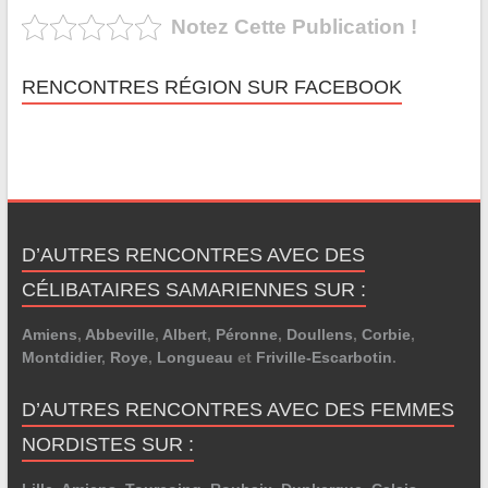
Notez Cette Publication !
RENCONTRES RÉGION SUR FACEBOOK
D’AUTRES RENCONTRES AVEC DES
CÉLIBATAIRES SAMARIENNES SUR :
Amiens
,
Abbeville
,
Albert
,
Péronne
,
Doullens
,
Corbie
,
Montdidier
,
Roye
,
Longueau
et
Friville-Escarbotin
.
D’AUTRES RENCONTRES AVEC DES FEMMES
NORDISTES SUR :