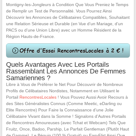
Montigny-les-Jongleurs à Condition Que Vous Preniez le Temps
de Remplir un Test de Personnalité. Vous Pourrez Ainsi
Découvrir les Annonces de Célibataires Compatibles, Souhaitant
une Relation Sérieuse et Durable (en Vue d’un Mariage, d’un
PACS ou d’une Union Libre) avec un Homme Résident de la
Région Hauts-de-France.
Quels Avantages Avec Les Portails
Rassemblant Les Annonces De Femmes
Samariennes ?
Libre à Vous de Préférer le Net Pour Découvrir de Nombreux
Profils de Célibataires Nordistes, Notamment en Utilisant le
Portail
RencontresLocales
! Vous Pouvez Aussi Avoir Recours à
des Sites Généralistes Connus (Comme Meetic, eDarling ou
Elite Rencontre) Pour Faire la Connaissance d’une Jolie
Célibataire Vivant dans la Somme ! Signalons d’Autres Portails
de Rencontres Amoureuses (avec Tchat et Webcam) Tels Que
Fruitz, Once, Badoo, Parship, Le Parfait Gentleman (Plutôt Haut
de Gamme), Le Béguin (100 % Gratuit) ou EasyFlirt Ainsi Que