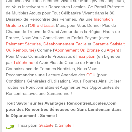
Coquines avec des Femmes Vivant sur Montigny-les-Jongleurs,
en Vous Inscrivant sur Rencontres Locales. Ce Portail Présente
de Multiples Atouts pour Tout Célibataire Vivant dans le 80,
Désireux de Rencontrer des Femmes, Via une
Inscription
Gratuite
ou l’
Offre d’Essai
. Mais, pour Vous Donner Plus de
Chance de Trouver le Grand Amour dans la Région Hauts-de-
France, Nous Vous Conseillons un Forfait Payant (avec
Paiement Sécurisé
,
Désabonnement Facile
et
Garantie Satisfait
Ou Remboursé
) Comme l’
Abonnement Or
,
Bronze
ou
Argent
!
Pour Mieux Connaître le Processus d’
Inscription
(en Ligne ou
par
Téléphone
et Avoir Plus de Chance de Faire la
Connaissance de Femmes Nordistes, Nous Vous
Recommandons une Lecture Attentive des
CGU
(pour
Conditions Générales d’Utilisation). Vous Pourrez Ainsi Utiliser
Toutes les Fonctionnalités et Augmenter Vos Opportunités de
Rencontres avec une Samarienne !
Tout Savoir sur les Avantages RencontresLocales.Com,
pour des Rencontres Sérieuses ou Sans Lendemain dans
le Département : Somme !
Inscription
Gratuite
&
Simple
!