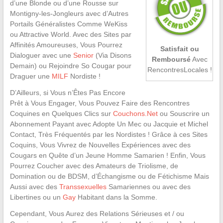
d’une Blonde ou d’une Rousse sur
Montigny-les-Jongleurs avec d’Autres
Portails Généralistes Comme WeKiss
ou Attractive World. Avec des Sites par
Affinités Amoureuses, Vous Pourrez
Satisfait ou
Dialoguer avec une
Senior
(Via Disons
Remboursé
Avec
Demain) ou Rejoindre So Cougar pour
RencontresLocales !
Draguer une
MILF
Nordiste !
D’Ailleurs, si Vous n’Êtes Pas Encore
Prêt à Vous Engager, Vous Pouvez Faire des Rencontres
Coquines en Quelques Clics sur
Couchons.Net
ou Souscrire un
Abonnement Payant avec Adopte Un Mec ou Jacquie et Michel
Contact, Très Fréquentés par les Nordistes ! Grâce à ces Sites
Coquins, Vous Vivrez de Nouvelles Expériences avec des
Cougars en Quête d’un Jeune Homme Samarien ! Enfin, Vous
Pourrez Coucher avec des Amateurs de Triolisme, de
Domination ou de BDSM, d’Échangisme ou de Fétichisme Mais
Aussi avec des
Transsexuelles
Samariennes ou avec des
Libertines ou un
Gay
Habitant dans la Somme.
Cependant, Vous Aurez des Relations Sérieuses et / ou