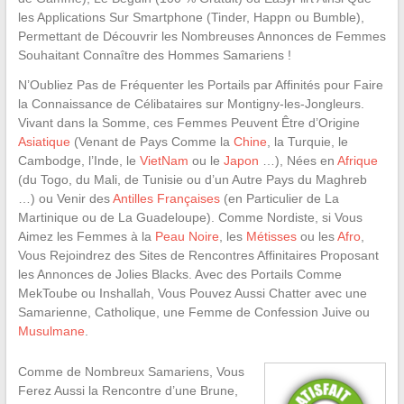
les Applications Sur Smartphone (Tinder, Happn ou Bumble),
Permettant de Découvrir les Nombreuses Annonces de Femmes
Souhaitant Connaître des Hommes Samariens !
N’Oubliez Pas de Fréquenter les Portails par Affinités pour Faire
la Connaissance de Célibataires sur Montigny-les-Jongleurs.
Vivant dans la Somme, ces Femmes Peuvent Être d’Origine
Asiatique
(Venant de Pays Comme la
Chine
, la Turquie, le
Cambodge, l’Inde, le
VietNam
ou le
Japon
…), Nées en
Afrique
(du Togo, du Mali, de Tunisie ou d’un Autre Pays du Maghreb
…) ou Venir des
Antilles Françaises
(en Particulier de La
Martinique ou de La Guadeloupe). Comme Nordiste, si Vous
Aimez les Femmes à la
Peau Noire
, les
Métisses
ou les
Afro
,
Vous Rejoindrez des Sites de Rencontres Affinitaires Proposant
les Annonces de Jolies Blacks. Avec des Portails Comme
MekToube ou Inshallah, Vous Pouvez Aussi Chatter avec une
Samarienne, Catholique, une Femme de Confession Juive ou
Musulmane
.
Comme de Nombreux Samariens, Vous
Ferez Aussi la Rencontre d’une Brune,