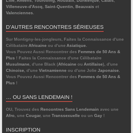
Lille
,
Amiens
,
Tourcoing
,
Roubaix
,
Dunkerque
,
Calais
,
Villeneuve-d'Ascq
,
Saint-Quentin
,
Beauvais
et
Valenciennes
.
D’AUTRES RENCONTRES SÉRIEUSES
Sur Montigny-les-jongleurs, Faites la Connaissance d'une
Célibataire
Africaine
ou d'une
Asiatique
.
Vous Pouvez Aussi Rencontrer des
Femmes de 50 Ans &
Plus
! Faites la Connaissance d'une Célibataire
Musulmane
, d'une Black (
Africaine
ou
Antillaise
), d'une
Chinoise
, d'une
Vietnamienne
ou d'une Jolie
Japonaise
.
Vous Pouvez Aussi Rencontrer des
Femmes de 50 Ans &
Plus
!
… OU SANS LENDEMAIN !
OU, Trouvez des
Rencontres Sans Lendemain
avec une
Afro
, une
Cougar
, une
Transsexuelle
ou un
Gay
!
INSCRIPTION