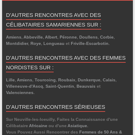
D’AUTRES RENCONTRES AVEC DES
CÉLIBATAIRES SAMARIENNES SUR :
Amiens
,
Abbeville
,
Albert
,
Péronne
,
Doullens
,
Corbie
,
Montdidier
,
Roye
,
Longueau
et
Friville-Escarbotin
.
D’AUTRES RENCONTRES AVEC DES FEMMES
NORDISTES SUR :
Lille
,
Amiens
,
Tourcoing
,
Roubaix
,
Dunkerque
,
Calais
,
Villeneuve-d'Ascq
,
Saint-Quentin
,
Beauvais
et
Valenciennes
.
D’AUTRES RENCONTRES SÉRIEUSES
Sur Neuville-les-loeuilly, Faites la Connaissance d'une
Célibataire
Africaine
ou d'une
Asiatique
.
Vous Pouvez Aussi Rencontrer des
Femmes de 50 Ans &