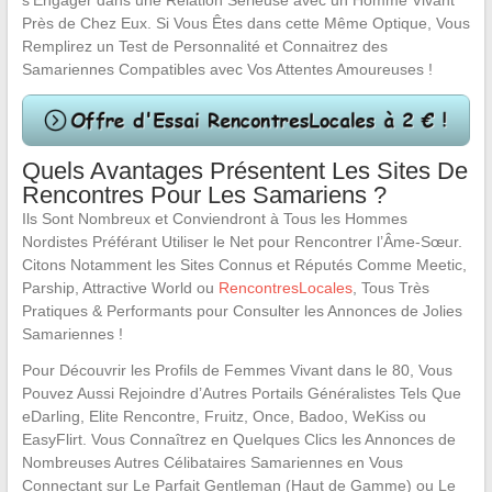
s’Engager dans une Relation Sérieuse avec un Homme Vivant
Près de Chez Eux. Si Vous Êtes dans cette Même Optique, Vous
Remplirez un Test de Personnalité et Connaitrez des
Samariennes Compatibles avec Vos Attentes Amoureuses !
Quels Avantages Présentent Les Sites De
Rencontres Pour Les Samariens ?
Ils Sont Nombreux et Conviendront à Tous les Hommes
Nordistes Préférant Utiliser le Net pour Rencontrer l’Âme-Sœur.
Citons Notamment les Sites Connus et Réputés Comme Meetic,
Parship, Attractive World ou
RencontresLocales
, Tous Très
Pratiques & Performants pour Consulter les Annonces de Jolies
Samariennes !
Pour Découvrir les Profils de Femmes Vivant dans le 80, Vous
Pouvez Aussi Rejoindre d’Autres Portails Généralistes Tels Que
eDarling, Elite Rencontre, Fruitz, Once, Badoo, WeKiss ou
EasyFlirt. Vous Connaîtrez en Quelques Clics les Annonces de
Nombreuses Autres Célibataires Samariennes en Vous
Connectant sur Le Parfait Gentleman (Haut de Gamme) ou Le