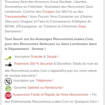
Trouverez Ainsi des Annonces d’une Nordiste, Libertine,
Dominatrice ou Fétichiste, Souhaitant des Rencontres Sans
Lendemain, Comme des
Cougars
(ou MILFs) ou des
Transsexuelles
! Vous Pouvez Vous Connecter sur d’Autres
Sites pour Draguer et Faire la Connaissance d’Adeptes du
BDSM, d’Échangisme, du Triolisme et d’Hommes
Gays
Samariens !
Tout Savoir sur les Avantages RencontresLocales.Com,
pour des Rencontres Sérieuses ou Sans Lendemain dans
le Département : Somme !
Inscription
Gratuite
&
Simple
!
Paiement 100 % Sécurisé
& Discrétion Totale (le nom du
site RencontresLocales.Com n’apparaîtra pas sur votre relevé
de compte bancaire) !
Inscription par
Téléphone
!
Garantie
Satisfait ou Remboursé
!
Suspension Facile et Rapide de Votre Abonnement
– Fin
des Prélèvements RencontresLocales.Com en Quelques Clics !