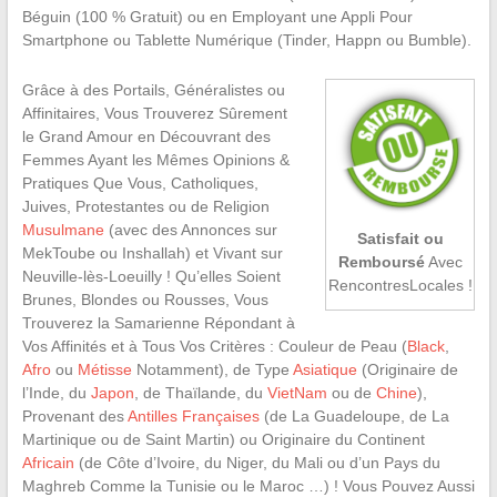
Béguin (100 % Gratuit) ou en Employant une Appli Pour
Smartphone ou Tablette Numérique (Tinder, Happn ou Bumble).
Grâce à des Portails, Généralistes ou
Affinitaires, Vous Trouverez Sûrement
le Grand Amour en Découvrant des
Femmes Ayant les Mêmes Opinions &
Pratiques Que Vous, Catholiques,
Juives, Protestantes ou de Religion
Musulmane
(avec des Annonces sur
Satisfait ou
MekToube ou Inshallah) et Vivant sur
Remboursé
Avec
Neuville-lès-Loeuilly ! Qu’elles Soient
RencontresLocales !
Brunes, Blondes ou Rousses, Vous
Trouverez la Samarienne Répondant à
Vos Affinités et à Tous Vos Critères : Couleur de Peau (
Black
,
Afro
ou
Métisse
Notamment), de Type
Asiatique
(Originaire de
l’Inde, du
Japon
, de Thaïlande, du
VietNam
ou de
Chine
),
Provenant des
Antilles Françaises
(de La Guadeloupe, de La
Martinique ou de Saint Martin) ou Originaire du Continent
Africain
(de Côte d’Ivoire, du Niger, du Mali ou d’un Pays du
Maghreb Comme la Tunisie ou le Maroc …) ! Vous Pouvez Aussi