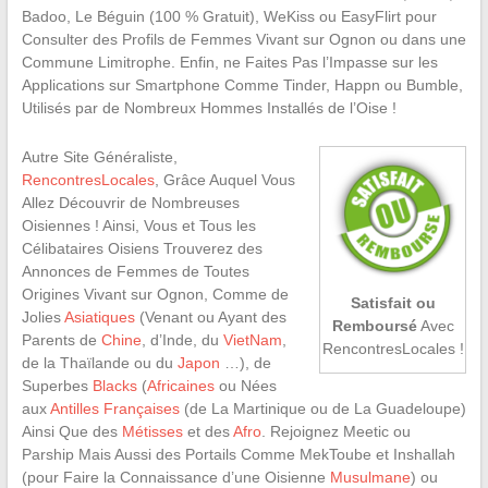
Badoo, Le Béguin (100 % Gratuit), WeKiss ou EasyFlirt pour
Consulter des Profils de Femmes Vivant sur Ognon ou dans une
Commune Limitrophe. Enfin, ne Faites Pas l’Impasse sur les
Applications sur Smartphone Comme Tinder, Happn ou Bumble,
Utilisés par de Nombreux Hommes Installés de l’Oise !
Autre Site Généraliste,
RencontresLocales
, Grâce Auquel Vous
Allez Découvrir de Nombreuses
Oisiennes ! Ainsi, Vous et Tous les
Célibataires Oisiens Trouverez des
Annonces de Femmes de Toutes
Origines Vivant sur Ognon, Comme de
Satisfait ou
Jolies
Asiatiques
(Venant ou Ayant des
Remboursé
Avec
Parents de
Chine
, d’Inde, du
VietNam
,
RencontresLocales !
de la Thaïlande ou du
Japon
…), de
Superbes
Blacks
(
Africaines
ou Nées
aux
Antilles Françaises
(de La Martinique ou de La Guadeloupe)
Ainsi Que des
Métisses
et des
Afro
. Rejoignez Meetic ou
Parship Mais Aussi des Portails Comme MekToube et Inshallah
(pour Faire la Connaissance d’une Oisienne
Musulmane
) ou