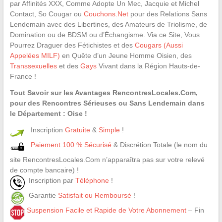
par Affinités XXX, Comme Adopte Un Mec, Jacquie et Michel
Contact, So Cougar ou
Couchons.Net
pour des Relations Sans
Lendemain avec des Libertines, des Amateurs de Triolisme, de
Domination ou de BDSM ou d’Échangisme. Via ce Site, Vous
Pourrez Draguer des Fétichistes et des
Cougars (Aussi
Appelées MILF)
en Quête d’un Jeune Homme Oisien, des
Transsexuelles
et des
Gays
Vivant dans la Région Hauts-de-
France !
Tout Savoir sur les Avantages RencontresLocales.Com,
pour des Rencontres Sérieuses ou Sans Lendemain dans
le Département : Oise !
Inscription
Gratuite
&
Simple
!
Paiement 100 % Sécurisé
& Discrétion Totale (le nom du
site RencontresLocales.Com n’apparaîtra pas sur votre relevé
de compte bancaire) !
Inscription par
Téléphone
!
Garantie
Satisfait ou Remboursé
!
Suspension Facile et Rapide de Votre Abonnement
– Fin