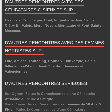
D’AUTRES RENCONTRES AVEC DES
CÉLIBATAIRES OISIENNES SUR :
Beauvais
,
Compiègne
,
Creil
,
Nogent-sur-Oise
,
Senlis
,
Crépy-En-Valois
,
Méru
,
Noyon
,
Montataire
et
Pont-Sainte-
Maxence
.
D’AUTRES RENCONTRES AVEC DES FEMMES
NORDISTES SUR :
Lille
,
Amiens
,
Tourcoing
,
Roubaix
,
Dunkerque
,
Calais
,
Villeneuve-d'Ascq
,
Saint-Quentin
,
Beauvais
et
Valenciennes
.
D’AUTRES RENCONTRES SÉRIEUSES
Sur Ognon, Faites la Connaissance d'une Célibataire
Africaine
ou d'une
Asiatique
.
Vous Pouvez Aussi Rencontrer des
Femmes de 50 Ans &
Plus
! Faites la Connaissance d'une Célibataire