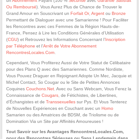
un
Abonnement
Payant (100 %
Sécurisé
avec
Garantie Satisfait
Ou Remboursé
). Vous Aurez Plus de Chance de Trouver le
Grand Amour en Souscrivant un
Forfait Or
,
Argent
ou
Bronze
Permettant de Dialoguer avec une Samarienne ! Pour Faciliter
les Rencontres avec ces Femmes de la Région Hauts-de-
France, Pensez à Lire les Conditions Générales d’Utilisation
(
CGU
) et Retrouvez les Informations Concernant l’
Inscription
par Téléphone
et l’
Arrêt de Votre Abonnement
RencontresLocales.Com
.
Cependant, Vous Profiterez Aussi de Votre Statut de Célibataire
pour des Plans Q avec des Samariennes. Comme Nordiste,
Vous Pouvez Draguer en Rejoignant Adopte Un Mec, Jacquie et
Michel Contact, So Cougar ou le Site de Petites Annonces
Coquines
Couchons.Net
. Avec ou Sans Webcam, Vous Ferez la
Connaissance de
Cougars
, de Fétichistes, de Libertines,
d’Échangistes et de
Transsexuelles
sur Pys. Et Vous Tenterez
de Nouvelles Expériences en Couchant avec un
Homo
Samarien ou des Amatrices de BDSM, de Triolisme ou de
Domination Via un Site par Affinités Amoureuses !
Tout Savoir sur les Avantages RencontresLocales.Com,
pour des Rencontres Sérieuses ou Sans Lendemain dans