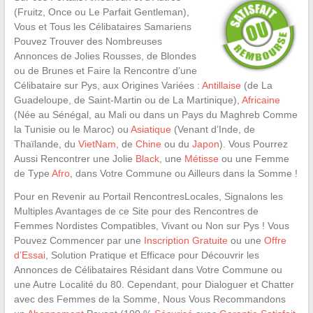
(Fruitz, Once ou Le Parfait Gentleman),
Vous et Tous les Célibataires Samariens
Pouvez Trouver des Nombreuses
Annonces de Jolies Rousses, de Blondes
ou de Brunes et Faire la Rencontre d’une
Célibataire sur Pys, aux Origines Variées :
Antillaise
(de La
Guadeloupe, de Saint-Martin ou de La Martinique),
Africaine
(Née au Sénégal, au Mali ou dans un Pays du Maghreb Comme
la Tunisie ou le Maroc) ou
Asiatique
(Venant d’Inde, de
Thaïlande, du
VietNam
, de
Chine
ou du
Japon
). Vous Pourrez
Aussi Rencontrer une Jolie
Black
, une
Métisse
ou une Femme
de Type
Afro
, dans Votre Commune ou Ailleurs dans la Somme !
Pour en Revenir au Portail RencontresLocales, Signalons les
Multiples Avantages de ce Site pour des Rencontres de
Femmes Nordistes Compatibles, Vivant ou Non sur Pys ! Vous
Pouvez Commencer par une
Inscription Gratuite
ou une
Offre
d’Essai
, Solution Pratique et Efficace pour Découvrir les
Annonces de Célibataires Résidant dans Votre Commune ou
une Autre Localité du 80. Cependant, pour Dialoguer et Chatter
avec des Femmes de la Somme, Nous Vous Recommandons