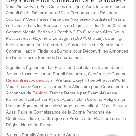
Vous Aimez Faire Vos Courses en Ligne, Vous Informer sur les
Actualités du Département 80 ou Fréquenter les Réseaux
Sociaux ? Vous Faites Partie des Nombreux Nordistes Prêts à
se Lancer dans les Rencontres en Ligne, sur des Sites Connus
Comme Meetic, Badoo ou Parship ? En Quelques Clics, Vous
Pouvez Aussi Rejoindre Le Béguin (100 % Gratuit), eDarling,
Elite Rencontre ou Préférer des Applications sur Smartphone
Comme Happn, Tinder ou Bumble pour Découvrir les Annonces
de Nombreuses Femmes Samariennes.
Signalons Également les Profils de Célibataires Vivant dans la
Somme Inscrites sur un Portail Amoureux, Généraliste Comme
RencontresLocales.Com
, WeKiss, EasyFlirt ou AttractiveWorld.
Vous Pouvez Aussi Utiliser un Site Affinitaire pour Consulter des
Annonces de
Seniors
(Disons Demain par Exemple) et de
Femmes Habitant sur Pys et Ayant
l’Islam
Comme Religion (en
Passant Également par MekToube ou Inshallah) ! Vous Pouvez
Aussi Faire la Connaissance de la Bonne Personne de
Confession Juive, Catholique ou Protestante, Résidant dans la
Région Hauts-de-France.
Sur ces Portails Amoureux et d’Autres