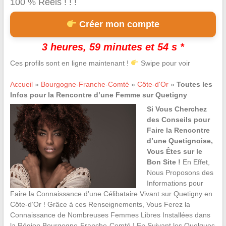
100 % Réels ! ! !
Créer mon compte
3 heures, 59 minutes et 53 s *
Ces profils sont en ligne maintenant !
Swipe pour voir
Accueil
»
Bourgogne-Franche-Comté
»
Côte-d'Or
»
Toutes les
Infos pour la Rencontre d’une Femme sur Quetigny
Si Vous Cherchez
des Conseils pour
Faire la Rencontre
d’une Quetignoise,
Vous Êtes sur le
Bon Site !
En Effet,
Nous Proposons des
Informations pour
Faire la Connaissance d’une Célibataire Vivant sur Quetigny en
Côte-d’Or ! Grâce à ces Renseignements, Vous Ferez la
Connaissance de Nombreuses Femmes Libres Installées dans
la Région Bourgogne-Franche-Comté ! En Suivant les Quelques