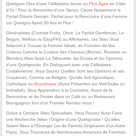
Quelques Clics d’une Célibataire Jeune ou
Plus Âgée
en Côte-
d’Or ! Pour la Rencontre d’une Senior, Citons Notamment le
Portail Disons Demain, Parfait pour la Rencontre d’une Femme
sur Quetigny Ayant 50 Ans et Plus !
Généralistes (Comme Fruitz, Once, Le Parfait Gentleman, Le
Béguin, WeKiss ou EasyFlirt) ou Affinitaires, ces Sites Vous
Aideront à Trouver la Femme Idéale, en Fonction de Vos
Critères Comme la Couleur des Cheveux (Brunes, Rousses ou
Blondes) Mais Aussi La Silhouette, les Envies et les Opinions
d’une Quetignoise. En Dialoguant avec une Célibataire
Costalorienne, Vous Saurez Quelles Sont ses Opinions et ses
Croyances, Comme sa Religion. Qu’elle Soit Agnostique,
Catholique ou
Musulmane
(Aussi Présentes sur MekToube ou
Inshallah), Vous Apprendrez à la Connaître, Avant de la
Rencontrer et de l’Inviter dans un Café ou un Restaurant
Bourguignon lors d’un Premier Rendez-Vous !
Grâce à Certains Sites Spécialisés, Vous Pouvez Aussi Faire
une Recherche Selon l’Origine d’une Quetignoise ! Qu’elles
Soient Nées à l’Étranger (ou de Parents Originaires d’un Autre
Pays), Vous Trouverez de Nombreuses Annonces de Femmes