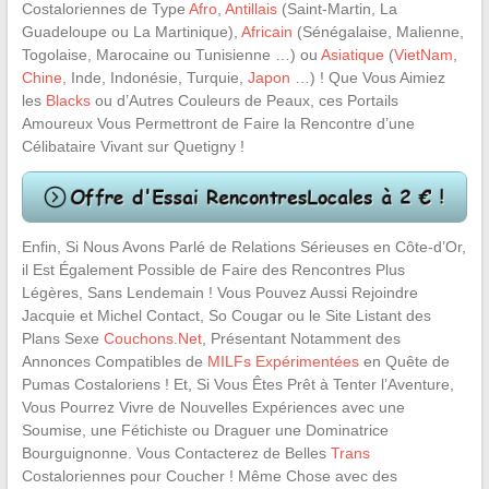
Costaloriennes de Type
Afro
,
Antillais
(Saint-Martin, La
Guadeloupe ou La Martinique),
Africain
(Sénégalaise, Malienne,
Togolaise, Marocaine ou Tunisienne …) ou
Asiatique
(
VietNam
,
Chine
, Inde, Indonésie, Turquie,
Japon
…) ! Que Vous Aimiez
les
Blacks
ou d’Autres Couleurs de Peaux, ces Portails
Amoureux Vous Permettront de Faire la Rencontre d’une
Célibataire Vivant sur Quetigny !
Enfin, Si Nous Avons Parlé de Relations Sérieuses en Côte-d’Or,
il Est Également Possible de Faire des Rencontres Plus
Légères, Sans Lendemain ! Vous Pouvez Aussi Rejoindre
Jacquie et Michel Contact, So Cougar ou le Site Listant des
Plans Sexe
Couchons.Net
, Présentant Notamment des
Annonces Compatibles de
MILFs Expérimentées
en Quête de
Pumas Costaloriens ! Et, Si Vous Êtes Prêt à Tenter l’Aventure,
Vous Pourrez Vivre de Nouvelles Expériences avec une
Soumise, une Fétichiste ou Draguer une Dominatrice
Bourguignonne. Vous Contacterez de Belles
Trans
Costaloriennes pour Coucher ! Même Chose avec des