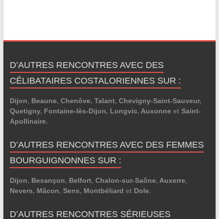
D’AUTRES RENCONTRES AVEC DES
CÉLIBATAIRES COSTALORIENNES SUR :
Dijon
,
Beaune
,
Chenôve
,
Talant
,
Chevigny-Saint-Sauveur
,
Quetigny
,
Fontaine-lès-Dijon
,
Longvic
,
Auxonne
et
Saint-
Apollinaire
.
D’AUTRES RENCONTRES AVEC DES FEMMES
BOURGUIGNONNES SUR :
Dijon
,
Besançon
,
Belfort
,
Chalon-sur-Saône
,
Auxerre
,
Nevers
,
Mâcon
,
Sens
,
Montbéliard
et
Dole
.
D’AUTRES RENCONTRES SÉRIEUSES