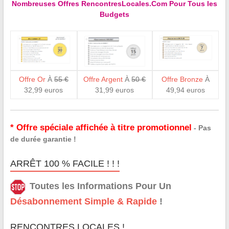
Nombreuses Offres RencontresLocales.Com Pour Tous les
Budgets
Offre Or
À
55 €
Offre Argent
À
50 €
Offre Bronze
À
32,99 euros
31,99 euros
49,94 euros
* Offre spéciale affichée à titre promotionnel
- Pas
de durée garantie !
ARRÊT 100 % FACILE ! ! !
Toutes les Informations Pour Un
Désabonnement Simple & Rapide
!
RENCONTRES LOCALES !