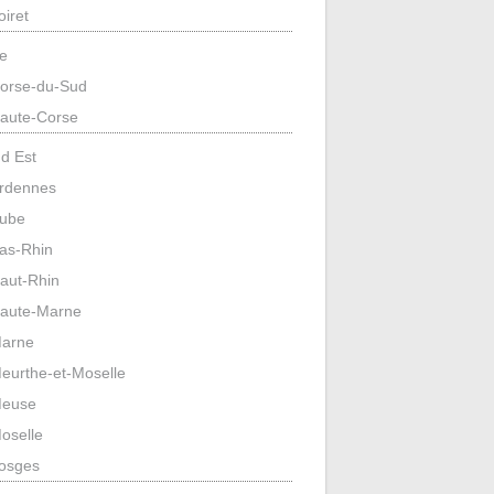
oiret
e
orse-du-Sud
aute-Corse
d Est
rdennes
ube
as-Rhin
aut-Rhin
aute-Marne
arne
eurthe-et-Moselle
euse
oselle
osges