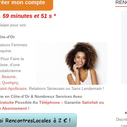
éer mon compte
REN
 59 minutes et 50 s *
wipe pour voir
ôte-d'Or
lusieurs Femmes
oquine.
Pour Faire la
isse, d’une
ostalorienne
,
Beaune
,
,
Quetigny
,
aint-Apollinaire
. Relations Sérieuses ou Sans Lendemain !
me en Côte-d’Or & Nombreux Services Avec
Gratuite
Possible Au
Téléphone
– Garantie
Satisfait ou
tre Abonnement
!
Discré
n’ap