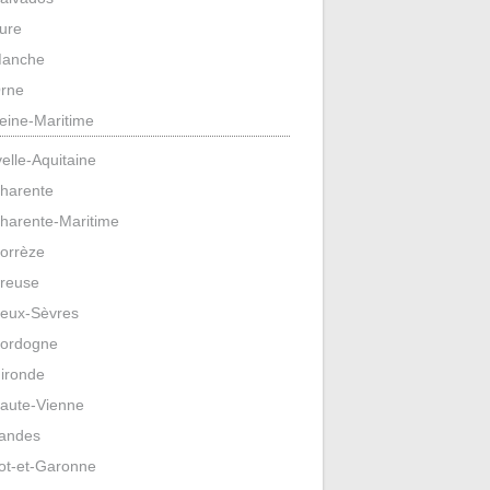
ure
anche
rne
eine-Maritime
elle-Aquitaine
harente
harente-Maritime
orrèze
reuse
eux-Sèvres
ordogne
ironde
aute-Vienne
andes
ot-et-Garonne