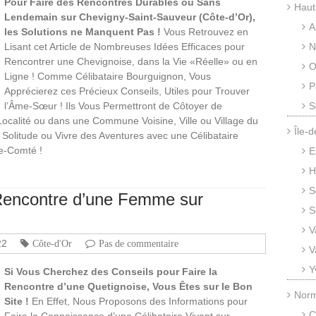
Pour Faire des Rencontres Durables ou Sans
Haut
Lendemain sur Chevigny-Saint-Sauveur (Côte-d’Or),
A
les Solutions ne Manquent Pas !
Vous Retrouvez en
Lisant cet Article de Nombreuses Idées Efficaces pour
N
Rencontrer une Chevignoise, dans la Vie «Réelle» ou en
O
Ligne ! Comme Célibataire Bourguignon, Vous
P
Apprécierez ces Précieux Conseils, Utiles pour Trouver
l’Âme-Sœur ! Ils Vous Permettront de Côtoyer de
S
alité ou dans une Commune Voisine, Ville ou Village du
Île-
e Solitude ou Vivre des Aventures avec une Célibataire
e-Comté !
E
H
S
a Rencontre d’une Femme sur
S
V
22
Côte-d'Or
Pas de commentaire
V
Y
Si Vous Cherchez des Conseils pour Faire la
Rencontre d’une Quetignoise, Vous Êtes sur le Bon
Nor
Site !
En Effet, Nous Proposons des Informations pour
C
Faire la Connaissance d’une Célibataire Vivant sur