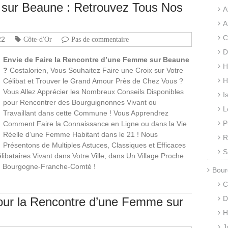
sur Beaune : Retrouvez Tous Nos
A
A
C
22
Côte-d'Or
Pas de commentaire
D
Envie de Faire la Rencontre d’une Femme sur Beaune
H
?
Costalorien, Vous Souhaitez Faire une Croix sur Votre
H
Célibat et Trouver le Grand Amour Près de Chez Vous ?
Vous Allez Apprécier les Nombreux Conseils Disponibles
I
pour Rencontrer des Bourguignonnes Vivant ou
L
Travaillant dans cette Commune ! Vous Apprendrez
P
Comment Faire la Connaissance en Ligne ou dans la Vie
Réelle d’une Femme Habitant dans le 21 ! Nous
R
Présentons de Multiples Astuces, Classiques et Efficaces
S
bataires Vivant dans Votre Ville, dans Un Village Proche
n Bourgogne-Franche-Comté !
Bour
C
D
our la Rencontre d’une Femme sur
H
J