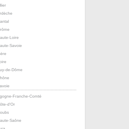
llier
rdèche
antal
rôme
aute-Loire
aute-Savoie
sère
oire
uy-de-Dôme
hône
avoie
gogne-Franche-Comté
ôte-d'Or
oubs
aute-Saône
ura