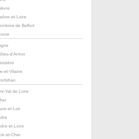
ièvre
aône-et-Loire
erritoire de Belfort
onne
agne
ôtes-d'Armor
inistère
lle-et-Vilaine
orbihan
re-Val de Loire
her
ure-et-Loir
ndre
ndre-et-Loire
oir-et-Cher