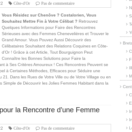
22
Côte-d'Or
Pas de commentaire
N
Vous Résidez sur Chenôve ? Costalorien, Vous
S
Souhaitez Mettre Fin à Votre Célibat ?
Retrouvez
T
Quelques Informations pour Faire des Rencontres
Y
Sérieuses avec des Femmes Chenevelières et Trouver le
Grand Amour. Vous Pouvez Aussi Découvrir des
Bret
Célibataires Souhaitant des Relations Coquines en Côte-
C
d’Or ! Grâce à cet Article, Tout Bourguignon Peut
Connaître les Bonnes Solutions pour Faire la
F
t à Ses Critères Amoureux ! Ces Rencontres Peuvent se
I
pel à Certaines Méthodes, Efficaces pour Séduire une
M
 21. Dans les Rues de Votre Ville ou de Votre Village ou en
us Simple de Découvrir les Jolies Femmes Habitant dans la
Cent
C
E
s pour la Rencontre d’une Femme
I
I
L
22
Côte-d'Or
Pas de commentaire