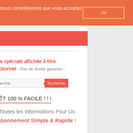
er, nous considérerons que vous acceptez
Ok
re spéciale affichée à titre
tionnel
- Pas de durée garantie !
Recherche
T 100 % FACILE ! ! !
Toutes les Informations Pour Un
bonnement Simple & Rapide
!