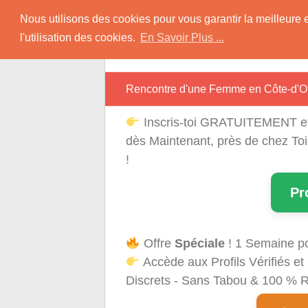
Skip
Rencontres Région
Nous utilisons des cookies pour vous garantir la meilleure 
to
l'utilisation des cookies.
En Savoir Plus ...
content
Rencontrez Une Célibataire Près de chez
Rencontre d'une Femme en Côte-d'O
Inscris-toi GRATUITEMENT e
dès Maintenant, près de chez To
!
Pr
Offre
Spéciale
! 1 Semaine p
Accède aux Profils Vérifiés 
Discrets - Sans Tabou & 100 % Ré