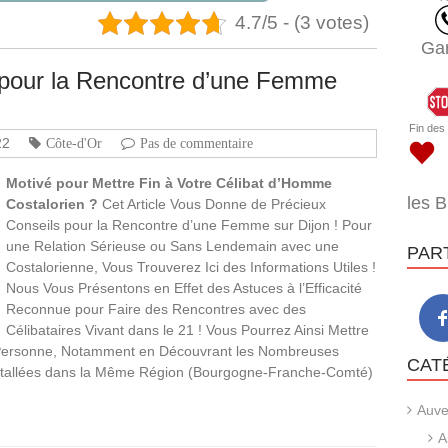
4.7/5 - (3 votes)
Ga
s pour la Rencontre d’une Femme
Fin des
22
Côte-d'Or
Pas de commentaire
Motivé pour Mettre Fin à Votre Célibat d’Homme
les 
Costalorien ?
Cet Article Vous Donne de Précieux
Conseils pour la Rencontre d’une Femme sur Dijon ! Pour
une Relation Sérieuse ou Sans Lendemain avec une
PAR
Costalorienne, Vous Trouverez Ici des Informations Utiles !
Nous Vous Présentons en Effet des Astuces à l’Efficacité
Reconnue pour Faire des Rencontres avec des
Célibataires Vivant dans le 21 ! Vous Pourrez Ainsi Mettre
e Personne, Notamment en Découvrant les Nombreuses
CAT
stallées dans la Même Région (Bourgogne-Franche-Comté)
Auve
A