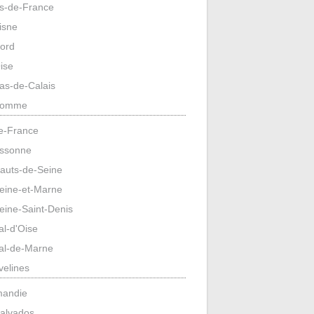
s-de-France
isne
ord
ise
as-de-Calais
omme
de-France
ssonne
auts-de-Seine
eine-et-Marne
eine-Saint-Denis
al-d'Oise
al-de-Marne
velines
mandie
alvados