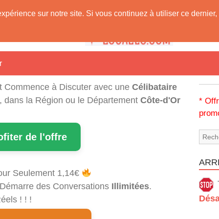
expérience sur notre site. Si vous continuez à utiliser ce derni
 Vous !
r
t Commence à Discuter avec une
Célibataire
i, dans la Région ou le Département
Côte-d'Or
* Off
promo
ofiter de l'offre
ARRÊ
our Seulement 1,14€
et Démarre des Conversations
Illimitées
.
Désa
els ! ! !