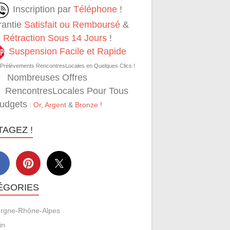
Inscription par
Téléphone
!
rantie
Satisfait ou Remboursé
&
Rétraction Sous 14 Jours
!
Suspension Facile et Rapide
 Prélèvements RencontresLocales en Quelques Clics !
Nombreuses Offres
RencontresLocales Pour Tous
Budgets
:
Or
,
Argent
&
Bronze
!
TAGEZ !
ÉGORIES
rgne-Rhône-Alpes
in