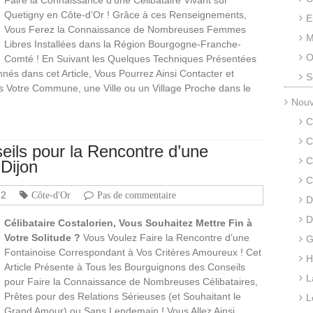
Quetigny en Côte-d’Or ! Grâce à ces Renseignements,
E
Vous Ferez la Connaissance de Nombreuses Femmes
M
Libres Installées dans la Région Bourgogne-Franche-
O
Comté ! En Suivant les Quelques Techniques Présentées
nnés dans cet Article, Vous Pourrez Ainsi Contacter et
S
ns Votre Commune, une Ville ou un Village Proche dans le
Nouv
C
C
ils pour la Rencontre d’une
C
Dijon
C
22
Côte-d'Or
Pas de commentaire
D
D
Célibataire Costalorien, Vous Souhaitez Mettre Fin à
Votre Solitude ?
Vous Voulez Faire la Rencontre d’une
G
Fontainoise Correspondant à Vos Critères Amoureux ! Cet
H
Article Présente à Tous les Bourguignons des Conseils
L
pour Faire la Connaissance de Nombreuses Célibataires,
Prêtes pour des Relations Sérieuses (et Souhaitant le
L
Grand Amour) ou Sans Lendemain ! Vous Allez Ainsi