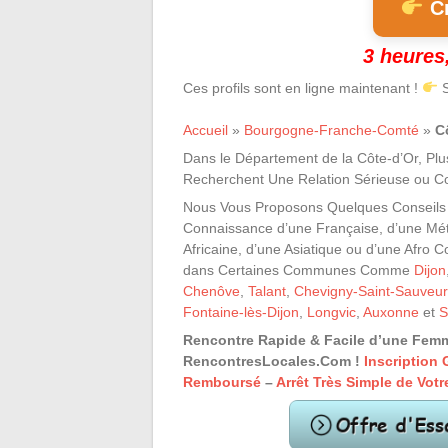
Cr
3 heures,
Ces profils sont en ligne maintenant !
S
Accueil
»
Bourgogne-Franche-Comté
»
C
Dans le Département de la Côte-d’Or, P
Recherchent Une Relation Sérieuse ou C
Nous Vous Proposons Quelques Conseils 
Connaissance d’une Française, d’une Mét
Africaine, d’une Asiatique ou d’une Afro C
dans Certaines Communes Comme
Dijon
Chenôve
,
Talant
,
Chevigny-Saint-Sauveur
Fontaine-lès-Dijon
,
Longvic
,
Auxonne
et
S
Rencontre Rapide & Facile d’une Fem
RencontresLocales.Com !
Inscription 
Remboursé
–
Arrêt Très Simple de Vo