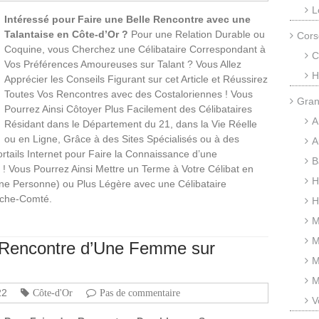
L
Intéressé pour Faire une Belle Rencontre avec une
Talantaise en Côte-d’Or ?
Pour une Relation Durable ou
Cors
Coquine, vous Cherchez une Célibataire Correspondant à
C
Vos Préférences Amoureuses sur Talant ? Vous Allez
H
Apprécier les Conseils Figurant sur cet Article et Réussirez
Toutes Vos Rencontres avec des Costaloriennes ! Vous
Gran
Pourrez Ainsi Côtoyer Plus Facilement des Célibataires
A
Résidant dans le Département du 21, dans la Vie Réelle
ou en Ligne, Grâce à des Sites Spécialisés ou à des
A
rtails Internet pour Faire la Connaissance d’une
B
 Vous Pourrez Ainsi Mettre un Terme à Votre Célibat en
H
ne Personne) ou Plus Légère avec une Célibataire
nche-Comté.
H
M
M
la Rencontre d’Une Femme sur
M
M
22
Côte-d'Or
Pas de commentaire
V