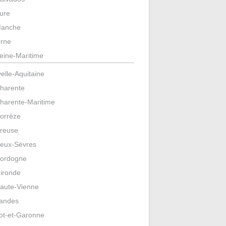
ure
anche
rne
eine-Maritime
elle-Aquitaine
harente
harente-Maritime
orrèze
reuse
eux-Sèvres
ordogne
ironde
aute-Vienne
andes
ot-et-Garonne