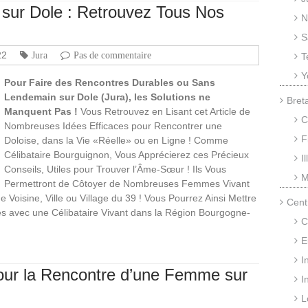
sur Dole : Retrouvez Tous Nos
N
S
22
Jura
Pas de commentaire
T
Y
Pour Faire des Rencontres Durables ou Sans
Lendemain sur Dole (Jura), les Solutions ne
Bret
Manquent Pas !
Vous Retrouvez en Lisant cet Article de
C
Nombreuses Idées Efficaces pour Rencontrer une
F
Doloise, dans la Vie «Réelle» ou en Ligne ! Comme
Célibataire Bourguignon, Vous Apprécierez ces Précieux
I
Conseils, Utiles pour Trouver l’Âme-Sœur ! Ils Vous
M
Permettront de Côtoyer de Nombreuses Femmes Vivant
oisine, Ville ou Village du 39 ! Vous Pourrez Ainsi Mettre
Cent
res avec une Célibataire Vivant dans la Région Bourgogne-
C
E
I
our la Rencontre d’une Femme sur
I
L