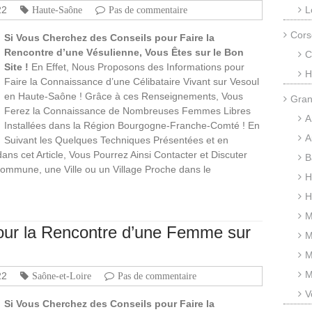
22
L
Haute-Saône
Pas de commentaire
Cors
Si Vous Cherchez des Conseils pour Faire la
Rencontre d’une Vésulienne, Vous Êtes sur le Bon
C
Site !
En Effet, Nous Proposons des Informations pour
H
Faire la Connaissance d’une Célibataire Vivant sur Vesoul
en Haute-Saône ! Grâce à ces Renseignements, Vous
Gran
Ferez la Connaissance de Nombreuses Femmes Libres
A
Installées dans la Région Bourgogne-Franche-Comté ! En
A
Suivant les Quelques Techniques Présentées et en
ans cet Article, Vous Pourrez Ainsi Contacter et Discuter
B
Commune, une Ville ou un Village Proche dans le
H
H
M
our la Rencontre d’une Femme sur
M
M
M
22
Saône-et-Loire
Pas de commentaire
V
Si Vous Cherchez des Conseils pour Faire la