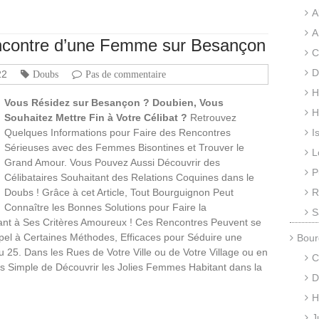
A
A
encontre d’une Femme sur Besançon
C
D
22
Doubs
Pas de commentaire
H
Vous Résidez sur Besançon ? Doubien, Vous
H
Souhaitez Mettre Fin à Votre Célibat ?
Retrouvez
Quelques Informations pour Faire des Rencontres
I
Sérieuses avec des Femmes Bisontines et Trouver le
L
Grand Amour. Vous Pouvez Aussi Découvrir des
P
Célibataires Souhaitant des Relations Coquines dans le
Doubs ! Grâce à cet Article, Tout Bourguignon Peut
R
Connaître les Bonnes Solutions pour Faire la
S
t à Ses Critères Amoureux ! Ces Rencontres Peuvent se
pel à Certaines Méthodes, Efficaces pour Séduire une
Bour
 25. Dans les Rues de Votre Ville ou de Votre Village ou en
C
us Simple de Découvrir les Jolies Femmes Habitant dans la
D
H
J