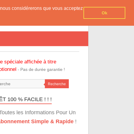
er, nous considérerons que vous acceptez
Ok
re spéciale affichée à titre
tionnel
- Pas de durée garantie !
Recherche
T 100 % FACILE ! ! !
Toutes les Informations Pour Un
bonnement Simple & Rapide
!