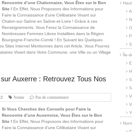
Rencontre d’une Chalonnaise, Vous Êtes sur le Bon
Haut
Site !
En Effet, Nous Proposons des Informations pour
A
Faire la Connaissance d’une Célibataire Vivant sur
N
Chalon-sur-Saône en Saône-et-Loire ! Grâce à ces
Renseignements, Vous Ferez la Connaissance de
O
Nombreuses Femmes Libres Installées dans la Région
P
Bourgogne-Franche-Comté ! En Suivant les Quelques
S
s Sites Internet Mentionnés dans cet Article, Vous Pourrez
bataires Vivant dans Votre Commune, une Ville ou un Village
Île-
E
H
sur Auxerre : Retrouvez Tous Nos
S
S
V
22
Yonne
Pas de commentaire
V
Si Vous Cherchez des Conseils pour Faire la
Y
Rencontre d’une Auxerroise, Vous Êtes sur le Bon
Site !
En Effet, Nous Proposons des Informations pour
Nor
Faire la Connaissance d’une Célibataire Vivant sur
C