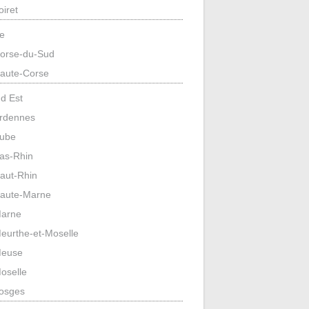
oiret
e
orse-du-Sud
aute-Corse
d Est
rdennes
ube
as-Rhin
aut-Rhin
aute-Marne
arne
eurthe-et-Moselle
euse
oselle
osges