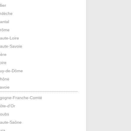
llier
rdèche
antal
rôme
aute-Loire
aute-Savoie
sère
oire
uy-de-Dôme
hône
avoie
gogne-Franche-Comté
ôte-d'Or
oubs
aute-Saône
ura