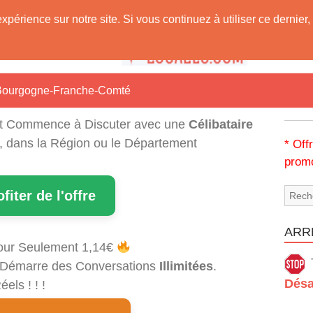
expérience sur notre site. Si vous continuez à utiliser ce derni
 Vous !
Bourgogne-Franche-Comté
t Commence à Discuter avec une
Célibataire
i, dans la Région ou le Département
* Off
promo
ofiter de l'offre
ARRÊ
our Seulement 1,14€
et Démarre des Conversations
Illimitées
.
Désa
els ! ! !