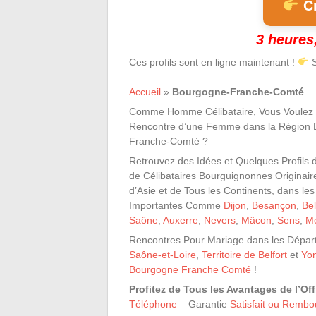
Cr
3 heures,
Ces profils sont en ligne maintenant !
S
Accueil
»
Bourgogne-Franche-Comté
Comme Homme Célibataire, Vous Voulez F
Rencontre d’une Femme dans la Région 
Franche-Comté ?
Retrouvez des Idées et Quelques Profils 
de Célibataires Bourguignonnes Originaire
d’Asie et de Tous les Continents, dans les 
Importantes Comme
Dijon
,
Besançon
,
Bel
Saône
,
Auxerre
,
Nevers
,
Mâcon
,
Sens
,
Mo
Rencontres Pour Mariage dans les Dépar
Saône-et-Loire
,
Territoire de Belfort
et
Yo
Bourgogne Franche Comté
!
Profitez de Tous les Avantages de l’Of
Téléphone
– Garantie
Satisfait ou Rembo