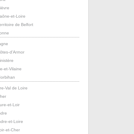
ièvre
aône-et-Loire
erritoire de Belfort
onne
agne
ôtes-d'Armor
inistère
lle-et-Vilaine
orbihan
re-Val de Loire
her
ure-et-Loir
ndre
ndre-et-Loire
oir-et-Cher