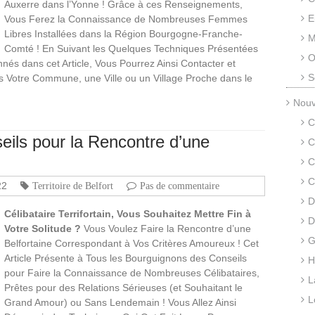
Auxerre dans l’Yonne ! Grâce à ces Renseignements,
E
Vous Ferez la Connaissance de Nombreuses Femmes
Libres Installées dans la Région Bourgogne-Franche-
M
Comté ! En Suivant les Quelques Techniques Présentées
O
nnés dans cet Article, Vous Pourrez Ainsi Contacter et
S
ns Votre Commune, une Ville ou un Village Proche dans le
Nouv
C
ils pour la Rencontre d’une
C
C
C
22
Territoire de Belfort
Pas de commentaire
D
Célibataire Terrifortain, Vous Souhaitez Mettre Fin à
D
Votre Solitude ?
Vous Voulez Faire la Rencontre d’une
G
Belfortaine Correspondant à Vos Critères Amoureux ! Cet
Article Présente à Tous les Bourguignons des Conseils
H
pour Faire la Connaissance de Nombreuses Célibataires,
L
Prêtes pour des Relations Sérieuses (et Souhaitant le
L
Grand Amour) ou Sans Lendemain ! Vous Allez Ainsi