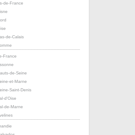
s-de-France
isne
ord
ise
as-de-Calais
omme
de-France
ssonne
auts-de-Seine
eine-et-Marne
eine-Saint-Denis
al-d'Oise
al-de-Marne
velines
mandie
alvados