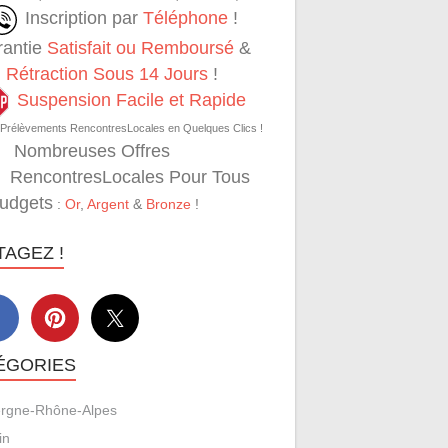
Inscription par
Téléphone
!
rantie
Satisfait ou Remboursé
&
Rétraction Sous 14 Jours
!
Suspension Facile et Rapide
 Prélèvements RencontresLocales en Quelques Clics !
Nombreuses Offres
RencontresLocales Pour Tous
Budgets
:
Or
,
Argent
&
Bronze
!
TAGEZ !
ÉGORIES
rgne-Rhône-Alpes
in