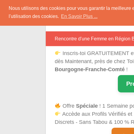
Skip
Rencontres Région
Nous utilisons des cookies pour vous garantir la meilleure 
to
l'utilisation des cookies.
En Savoir Plus ...
content
Rencontrez Une Célibataire Près de chez
Rencontre d'une Femme en Région 
Inscris-toi GRATUITEMENT e
dès Maintenant, près de chez To
Bourgogne-Franche-Comté
!
Pr
Offre
Spéciale
! 1 Semaine p
Accède aux Profils Vérifiés 
Discrets - Sans Tabou & 100 % Ré