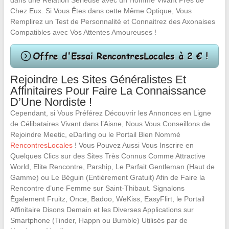
dans une Relation Sérieuse avec un Homme Vivant Près de
Chez Eux. Si Vous Êtes dans cette Même Optique, Vous
Remplirez un Test de Personnalité et Connaitrez des Axonaises
Compatibles avec Vos Attentes Amoureuses !
Rejoindre Les Sites Généralistes Et
Affinitaires Pour Faire La Connaissance
D’Une Nordiste !
Cependant, si Vous Préférez Découvrir les Annonces en Ligne
de Célibataires Vivant dans l’Aisne, Nous Vous Conseillons de
Rejoindre Meetic, eDarling ou le Portail Bien Nommé
RencontresLocales
! Vous Pouvez Aussi Vous Inscrire en
Quelques Clics sur des Sites Très Connus Comme Attractive
World, Elite Rencontre, Parship, Le Parfait Gentleman (Haut de
Gamme) ou Le Béguin (Entièrement Gratuit) Afin de Faire la
Rencontre d’une Femme sur Saint-Thibaut. Signalons
Également Fruitz, Once, Badoo, WeKiss, EasyFlirt, le Portail
Affinitaire Disons Demain et les Diverses Applications sur
Smartphone (Tinder, Happn ou Bumble) Utilisés par de