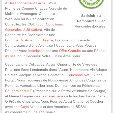
&
Désabonnement Facile
), Vous
Profiterez Comme Chaque Nordiste de
Multiples Avantages, Comme la
Satisfait ou
WebCam ou la Géolocalisation.
Remboursé
Avec
Consultez les CGU (pour
Conditions
RencontresLocales !
Générales d’Utilisation
), Afin de
Connaître les Spécificités d’une
Formule
Or
,
Argent
ou
Bronze
, Pratique pour Faire la
Connaissance d’une Axonaise ! Cependant, Vous Pouvez
Débuter Votre
Inscription
par une
Offre Gratuite
ou une
Période
d’Essai
pour Découvrir Votre Future Âme-Sœur !
Cependant, le Célibat est Aussi l’Opportunité de Vivre des
Relations Sans Lendemain dans l’Aisne, Notamment Via Adopte
Un Mec, Jacquie et Michel Contact ou
Couchons.Net
! Sur ce
Portail, Vous Trouverez de Nombreuses Annonces Coquines de
Femmes Axonaises Libertines, Dominatrices ou Fétichistes,
Cougars et MILF
(Présentes sur le Portail Affinitaire So Cougar)
et Même Draguer des
Transsexuelles
à la Recherche de Plans
Q Près de Chez Elles. Vous Pourrez Aussi Chatter et Coucher
avec des
Gays
Axonais et des Amatrices de BDSM,
d’Échangisme ou de Triolisme !