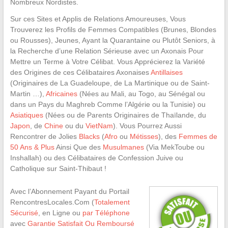
Nombreux Nordistes.
Sur ces Sites et Applis de Relations Amoureuses, Vous
Trouverez les Profils de Femmes Compatibles (Brunes, Blondes
ou Rousses), Jeunes, Ayant la Quarantaine ou Plutôt Seniors, à
la Recherche d’une Relation Sérieuse avec un Axonais Pour
Mettre un Terme à Votre Célibat. Vous Apprécierez la Variété
des Origines de ces Célibataires Axonaises
Antillaises
(Originaires de La Guadeloupe, de La Martinique ou de Saint-
Martin …),
Africaines
(Nées au Mali, au Togo, au Sénégal ou
dans un Pays du Maghreb Comme l’Algérie ou la Tunisie) ou
Asiatiques
(Nées ou de Parents Originaires de Thaïlande, du
Japon
, de
Chine
ou du
VietNam
). Vous Pourrez Aussi
Rencontrer de Jolies
Blacks
(
Afro
ou
Métisses
), des
Femmes de
50 Ans & Plus
Ainsi Que des
Musulmanes
(Via MekToube ou
Inshallah) ou des Célibataires de Confession Juive ou
Catholique sur Saint-Thibaut !
Avec l’Abonnement Payant du Portail
RencontresLocales.Com (
Totalement
Sécurisé
, en Ligne ou
par Téléphone
avec
Garantie Satisfait Ou Remboursé