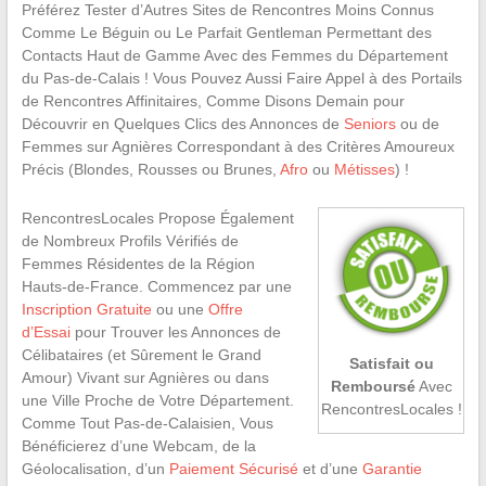
Préférez Tester d’Autres Sites de Rencontres Moins Connus
Comme Le Béguin ou Le Parfait Gentleman Permettant des
Contacts Haut de Gamme Avec des Femmes du Département
du Pas-de-Calais ! Vous Pouvez Aussi Faire Appel à des Portails
de Rencontres Affinitaires, Comme Disons Demain pour
Découvrir en Quelques Clics des Annonces de
Seniors
ou de
Femmes sur Agnières Correspondant à des Critères Amoureux
Précis (Blondes, Rousses ou Brunes,
Afro
ou
Métisses
) !
RencontresLocales Propose Également
de Nombreux Profils Vérifiés de
Femmes Résidentes de la Région
Hauts-de-France. Commencez par une
Inscription Gratuite
ou une
Offre
d’Essai
pour Trouver les Annonces de
Célibataires (et Sûrement le Grand
Satisfait ou
Amour) Vivant sur Agnières ou dans
Remboursé
Avec
une Ville Proche de Votre Département.
RencontresLocales !
Comme Tout Pas-de-Calaisien, Vous
Bénéficierez d’une Webcam, de la
Géolocalisation, d’un
Paiement Sécurisé
et d’une
Garantie