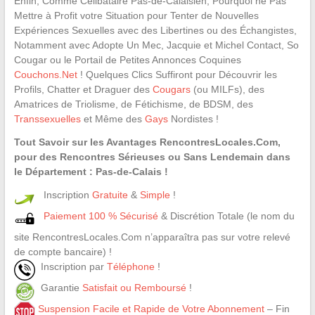
Enfin, Comme Célibataire Pas-de-Calaisien, Pourquoi ne Pas
Mettre à Profit votre Situation pour Tenter de Nouvelles
Expériences Sexuelles avec des Libertines ou des Échangistes,
Notamment avec Adopte Un Mec, Jacquie et Michel Contact, So
Cougar ou le Portail de Petites Annonces Coquines
Couchons.Net
! Quelques Clics Suffiront pour Découvrir les
Profils, Chatter et Draguer des
Cougars
(ou MILFs), des
Amatrices de Triolisme, de Fétichisme, de BDSM, des
Transsexuelles
et Même des
Gays
Nordistes !
Tout Savoir sur les Avantages RencontresLocales.Com,
pour des Rencontres Sérieuses ou Sans Lendemain dans
le Département : Pas-de-Calais !
Inscription
Gratuite
&
Simple
!
Paiement 100 % Sécurisé
& Discrétion Totale (le nom du
site RencontresLocales.Com n’apparaîtra pas sur votre relevé
de compte bancaire) !
Inscription par
Téléphone
!
Garantie
Satisfait ou Remboursé
!
Suspension Facile et Rapide de Votre Abonnement
– Fin