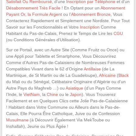
Satisfait Ou Remboursé
, d’une
Inscription par Téléphone
et d’un
Désabonnement Très Facile
! En Optant pour un
Abonnement
Payant Or
,
la Formule Argent
ou l’
Abonnement Bronze
, Vous
Contacterez Rapidement et Simplement une Nordiste. Pour Tout
Savoir sur les Fonctionnalités et Votre
Inscription
Comme
Habitant du Pas-de-Calais, Prenez le Temps de Lire les
CGU
(ou Conditions Générales d’Utilisation).
Sur ce Portail, avec un Autre Site (Comme Fruitz ou Once) ou
une Appli pour Tablette et Smartphone, Vous Découvrirez
Comme d’Autres Pas-de-Calaisiens de Nombreuses Femmes
Compatibles Vivant dans le 62 d’Origine
Antillaise
(de La
Martinique, de St Martin ou de La Guadeloupe),
Africaine
(
Black
du Mali ou du Sénégal, Célibataire Originaire d’Algérie ou d’un
Autre Pays du Maghreb …) ou
Asiatique
(d’un Pays Comme
l’Inde, le
VietNam
, la
Chine
ou le
Japon
). Vous Trouverez
Facilement et en Quelques Clics cette Jolie Pas-de-Calaisienne
! Habitant dans Votre Commune ou Ailleurs dans le Pas-de-
Calais, Elle Pourra Être Catholique, Juive ou de Confession
Musulmane
(à Découvrir Également Via MekToube ou
Inshallah), Jeune ou Plus Âgée !