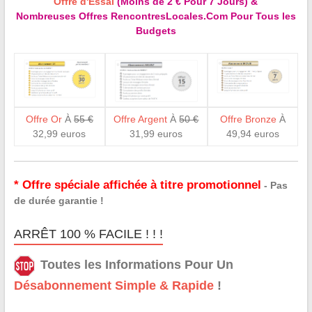
Offre d'Essai
(Moins de 2 € Pour 7 Jours) &
Nombreuses Offres RencontresLocales.Com Pour Tous les
Budgets
Offre Or
À
55 €
Offre Argent
À
50 €
Offre Bronze
À
32,99 euros
31,99 euros
49,94 euros
* Offre spéciale affichée à titre promotionnel
- Pas
de durée garantie !
ARRÊT 100 % FACILE ! ! !
Toutes les Informations Pour Un
Désabonnement Simple & Rapide
!