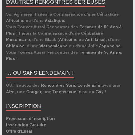
D’AUTRES RENCONTRES SÉRIEUSES
Sur Agnieres, Faites la Connaissance d'une Célibataire
Africaine
ou d'une
Asiatique
.
Vous Pouvez Aussi Rencontrer des
Femmes de 50 Ans &
Plus
! Faites la Connaissance d'une Célibataire
Musulmane
, d'une Black (
Africaine
ou
Antillaise
), d'une
Chinoise
, d'une
Vietnamienne
ou d'une Jolie
Japonaise
.
Vous Pouvez Aussi Rencontrer des
Femmes de 50 Ans &
Plus
!
… OU SANS LENDEMAIN !
OU, Trouvez des
Rencontres Sans Lendemain
avec une
Afro
, une
Cougar
, une
Transsexuelle
ou un
Gay
!
INSCRIPTION
Processus d'Inscription
Inscription Gratuite
Offre d'Essai