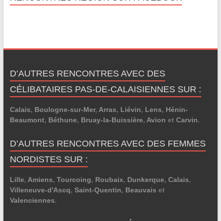
D’AUTRES RENCONTRES AVEC DES
CÉLIBATAIRES PAS-DE-CALAISIENNES SUR :
Calais
,
Boulogne-sur-Mer
,
Arras
,
Liévin
,
Lens
,
Hénin-
Beaumont
,
Béthune
,
Bruay-la-Buissière
,
Avion
et
Carvin
.
D’AUTRES RENCONTRES AVEC DES FEMMES
NORDISTES SUR :
Lille
,
Amiens
,
Tourcoing
,
Roubaix
,
Dunkerque
,
Calais
,
Villeneuve-d'Ascq
,
Saint-Quentin
,
Beauvais
et
Valenciennes
.