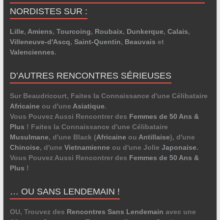
NORDISTES SUR :
Lille
,
Amiens
,
Tourcoing
,
Roubaix
,
Dunkerque
,
Calais
,
Villeneuve-d'Ascq
,
Saint-Quentin
,
Beauvais
et
Valenciennes
.
D’AUTRES RENCONTRES SÉRIEUSES
Sur Beaudricourt, Faites la Connaissance d'une Célibataire
Africaine
ou d'une
Asiatique
.
Vous Pouvez Aussi Rencontrer des
Femmes de 50 Ans &
Plus
! Faites la Connaissance d'une Célibataire
Musulmane
, d'une Black (
Africaine
ou
Antillaise
), d'une
Chinoise
, d'une
Vietnamienne
ou d'une Jolie
Japonaise
.
Vous Pouvez Aussi Rencontrer des
Femmes de 50 Ans &
Plus
!
… OU SANS LENDEMAIN !
OU, Trouvez des
Rencontres Sans Lendemain
avec une