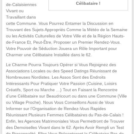
Célibataire !
de-Calaisiennes
Vivant ou
Travaillant dans
cette Commune. Vous Pourrez Entamer la Discussion en
Trouvant des Sujets Appropriés Comme la Météo de la Semaine
ou les Activités Culturelles de Votre Ville et de la Région Hauts-
de-France Et, Peut-Être, Proposer un Premier Rendez-Vous.
Votre Pouvoir de Séduction Jouera un Rôle Important pour
Charmer une Célibataire Installée dans le 62.
Le Charme Pourra Toujours Opérer si Vous Rejoignez des
Associations Locales ou des Speed Datings Réunissant de
Nombreuses Nordistes. Les Assos Sont des Endroits
Intéressants Pour Pratiquer Votre Passion (Cuisine, Loisirs
Créatifs, Sport ou Marche …) Tout en Faisant la Rencontre
d’une Célibataire sur Beaudricourt ou dans une Commune (Ville
ou Village Proche). Nous Vous Conseillons Aussi de Vous
Informer sur l’Organisation de Rendez-Vous Rapides
Réunissant Plusieurs Femmes Célibataires du Pas-de-Calais !
Enfin, les Agences Matrimoniales Vous Permettront de Trouver
des Demoiselles Vivant dans le 62. Après Avoir Rempli un Test
de Personnalité, Elles Vous Présenteront la Célibataire Pas-de-