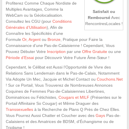
Profiterez Comme Chaque Nordiste de
Multiples Avantages, Comme la
Satisfait ou
WebCam ou la Géolocalisation.
Remboursé
Avec
Consultez les CGU (pour
Conditions
RencontresLocales !
Générales d’Utilisation
), Afin de
Connaître les Spécificités d’une
Formule
Or
,
Argent
ou
Bronze
, Pratique pour Faire la
Connaissance d’une Pas-de-Calaisienne ! Cependant, Vous
Pouvez Débuter Votre
Inscription
par une
Offre Gratuite
ou une
Période d’Essai
pour Découvrir Votre Future Âme-Sœur !
Cependant, le Célibat est Aussi l’Opportunité de Vivre des
Relations Sans Lendemain dans le Pas-de-Calais, Notamment
Via Adopte Un Mec, Jacquie et Michel Contact ou
Couchons.Net
! Sur ce Portail, Vous Trouverez de Nombreuses Annonces
Coquines de Femmes Pas-de-Calaisiennes Libertines,
Dominatrices ou Fétichistes,
Cougars et MILF
(Présentes sur le
Portail Affinitaire So Cougar) et Même Draguer des
Transsexuelles
à la Recherche de Plans Q Près de Chez Elles.
Vous Pourrez Aussi Chatter et Coucher avec des
Gays
Pas-de-
Calaisiens et des Amatrices de BDSM, d’Échangisme ou de
Triolisme !