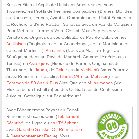
Sur ces Sites et Applis de Relations Amoureuses, Vous
Trouverez les Profils de Femmes Compatibles (Brunes, Blondes
ou Rousses), Jeunes, Ayant la Quarantaine ou Plutôt Seniors, à
la Recherche d’une Relation Sérieuse avec un Pas-de-Calaisien
Pour Mettre un Terme à Votre Célibat. Vous Apprécierez la
Variété des Origines de ces Célibataires Pas-de-Calaisiennes
Antillaises
(Originaires de La Guadeloupe, de La Martinique ou
de Saint-Martin …),
Africaines
(Nées au Mali, au Togo, au
Sénégal ou dans un Pays du Maghreb Comme l’Algérie ou la
Tunisie) ou
Asiatiques
(Nées ou de Parents Originaires de
Thaïlande, du
Japon
, de
Chine
ou du
VietNam
). Vous Pourrez
Aussi Rencontrer de Jolies
Blacks
(
Afro
ou
Métisses
), des
Femmes de 50 Ans & Plus
Ainsi Que des
Musulmanes
(Via
MekToube ou Inshallah) ou des Célibataires de Confession
Juive ou Catholique sur Beaudricourt !
Avec l’Abonnement Payant du Portail
RencontresLocales.Com (
Totalement
Sécurisé
, en Ligne ou
par Téléphone
avec
Garantie Satisfait Ou Remboursé
&
Désabonnement Facile
), Vous