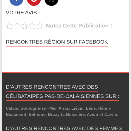
VOTRE AVIS !
Notez Cette Publication !
RENCONTRES RÉGION SUR FACEBOOK
D’AUTRES RENCONTRES AVEC DES
CÉLIBATAIRES PAS-DE-CALAISIENNES SUR :
Calais
,
Boulogne-sur-Mer
,
Arras
,
Liévin
,
Lens
,
Hénin-
Beaumont
,
Béthune
,
Bruay-la-Buissière
,
Avion
et
Carvin
.
D’AUTRES RENCONTRES AVEC DES FEMMES