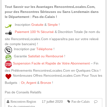
Tout Savoir sur les Avantages RencontresLocales.Com,
pour des Rencontres Sérieuses ou Sans Lendemain dans
le Département : Pas-de-Calais !
Inscription
Gratuite
&
Simple
!
Paiement 100 % Sécurisé
& Discrétion Totale (le nom du
site RencontresLocales.Com n’apparaîtra pas sur votre relevé
de compte bancaire) !
Inscription par
Téléphone
!
Garantie
Satisfait ou Remboursé
!
Suspension Facile et Rapide de Votre Abonnement
– Fin
des Prélèvements RencontresLocales.Com en Quelques Clics !
Nombreuses Offres RencontresLocales.Com Pour Tous les
Budgets :
Or
,
Argent
&
Bronze
!
Pas de Conseils Relatifs
17 juillet 2020
Rencontres-Region
Pas-de-Calais
Pas de commentaire