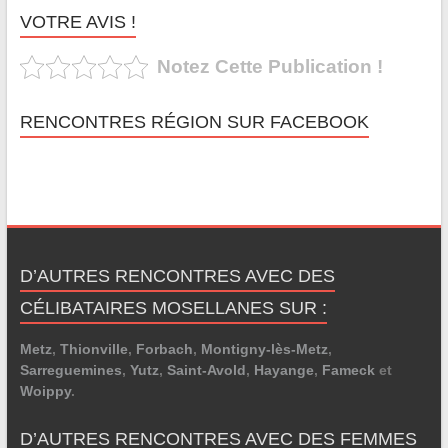
VOTRE AVIS !
Notez Cette Publication !
RENCONTRES RÉGION SUR FACEBOOK
D’AUTRES RENCONTRES AVEC DES
CÉLIBATAIRES MOSELLANES SUR :
Metz
,
Thionville
,
Forbach
,
Montigny-lès-Metz
,
Sarreguemines
,
Yutz
,
Saint-Avold
,
Hayange
,
Fameck
et
Woippy
.
D’AUTRES RENCONTRES AVEC DES FEMMES