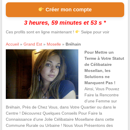
Créer mon compte
3 heures, 59 minutes et 52 s *
Ces profils sont en ligne maintenant !
Swipe pour voir
Accueil
»
Grand Est
»
Moselle
»
Bréhain
Pour Mettre un
Terme à Votre Statut
de Célibataire
Mosellan, les
Solutions ne
Manquent Pas !
Ainsi, Vous Pouvez
Faire la Rencontre
d’une Femme sur
Bréhain, Près de Chez Vous, dans Votre Quartier ou dans le
Centre ! Découvrez Quelques Conseils Pour Faire la
Connaissance d’une Jolie Célibataire Mosellane dans cette
Commune Rurale ou Urbaine ! Nous Vous Présentons des