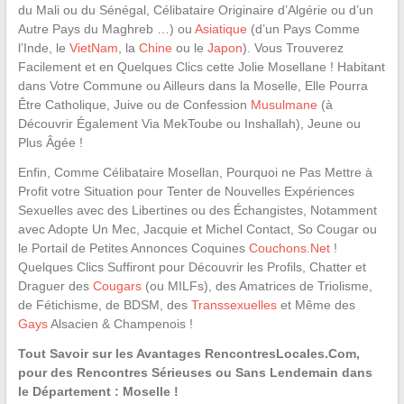
du Mali ou du Sénégal, Célibataire Originaire d’Algérie ou d’un
Autre Pays du Maghreb …) ou
Asiatique
(d’un Pays Comme
l’Inde, le
VietNam
, la
Chine
ou le
Japon
). Vous Trouverez
Facilement et en Quelques Clics cette Jolie Mosellane ! Habitant
dans Votre Commune ou Ailleurs dans la Moselle, Elle Pourra
Être Catholique, Juive ou de Confession
Musulmane
(à
Découvrir Également Via MekToube ou Inshallah), Jeune ou
Plus Âgée !
Enfin, Comme Célibataire Mosellan, Pourquoi ne Pas Mettre à
Profit votre Situation pour Tenter de Nouvelles Expériences
Sexuelles avec des Libertines ou des Échangistes, Notamment
avec Adopte Un Mec, Jacquie et Michel Contact, So Cougar ou
le Portail de Petites Annonces Coquines
Couchons.Net
!
Quelques Clics Suffiront pour Découvrir les Profils, Chatter et
Draguer des
Cougars
(ou MILFs), des Amatrices de Triolisme,
de Fétichisme, de BDSM, des
Transsexuelles
et Même des
Gays
Alsacien & Champenois !
Tout Savoir sur les Avantages RencontresLocales.Com,
pour des Rencontres Sérieuses ou Sans Lendemain dans
le Département : Moselle !