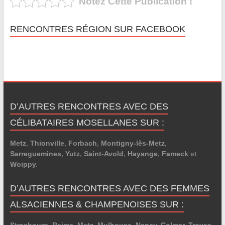
Notez Cette Publication !
RENCONTRES RÉGION SUR FACEBOOK
D’AUTRES RENCONTRES AVEC DES
CÉLIBATAIRES MOSELLANES SUR :
Metz
,
Thionville
,
Forbach
,
Montigny-lès-Metz
,
Sarreguemines
,
Yutz
,
Saint-Avold
,
Hayange
,
Fameck
et
Woippy
.
D’AUTRES RENCONTRES AVEC DES FEMMES
ALSACIENNES & CHAMPENOISES SUR :
Strasbourg
,
Reims
,
Metz
,
Mulhouse
,
Nancy
,
Colmar
,
Troyes
,