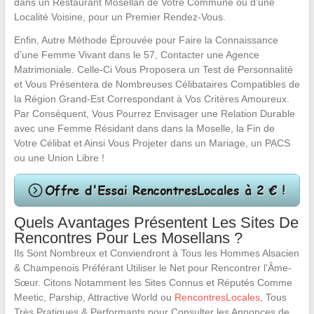
dans un Restaurant Mosellan de Votre Commune ou d’une
Localité Voisine, pour un Premier Rendez-Vous.
Enfin, Autre Méthode Éprouvée pour Faire la Connaissance
d’une Femme Vivant dans le 57, Contacter une Agence
Matrimoniale. Celle-Ci Vous Proposera un Test de Personnalité
et Vous Présentera de Nombreuses Célibataires Compatibles de
la Région Grand-Est Correspondant à Vos Critères Amoureux.
Par Conséquent, Vous Pourrez Envisager une Relation Durable
avec une Femme Résidant dans dans la Moselle, la Fin de
Votre Célibat et Ainsi Vous Projeter dans un Mariage, un PACS
ou une Union Libre !
Quels Avantages Présentent Les Sites De
Rencontres Pour Les Mosellans ?
Ils Sont Nombreux et Conviendront à Tous les Hommes Alsacien
& Champenois Préférant Utiliser le Net pour Rencontrer l’Âme-
Sœur. Citons Notamment les Sites Connus et Réputés Comme
Meetic, Parship, Attractive World ou
RencontresLocales
, Tous
Très Pratiques & Performants pour Consulter les Annonces de