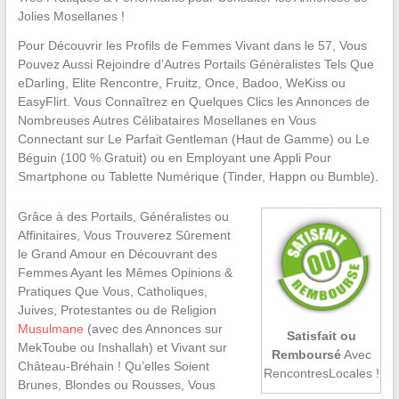
Jolies Mosellanes !
Pour Découvrir les Profils de Femmes Vivant dans le 57, Vous
Pouvez Aussi Rejoindre d’Autres Portails Généralistes Tels Que
eDarling, Elite Rencontre, Fruitz, Once, Badoo, WeKiss ou
EasyFlirt. Vous Connaîtrez en Quelques Clics les Annonces de
Nombreuses Autres Célibataires Mosellanes en Vous
Connectant sur Le Parfait Gentleman (Haut de Gamme) ou Le
Béguin (100 % Gratuit) ou en Employant une Appli Pour
Smartphone ou Tablette Numérique (Tinder, Happn ou Bumble).
Grâce à des Portails, Généralistes ou
Affinitaires, Vous Trouverez Sûrement
le Grand Amour en Découvrant des
Femmes Ayant les Mêmes Opinions &
Pratiques Que Vous, Catholiques,
Juives, Protestantes ou de Religion
Musulmane
(avec des Annonces sur
Satisfait ou
MekToube ou Inshallah) et Vivant sur
Remboursé
Avec
Château-Bréhain ! Qu’elles Soient
RencontresLocales !
Brunes, Blondes ou Rousses, Vous