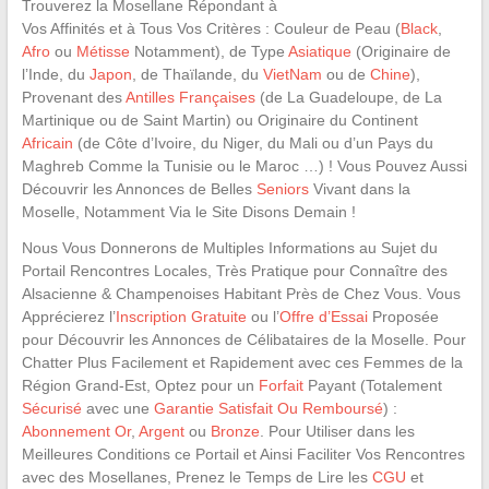
Trouverez la Mosellane Répondant à
Vos Affinités et à Tous Vos Critères : Couleur de Peau (
Black
,
Afro
ou
Métisse
Notamment), de Type
Asiatique
(Originaire de
l’Inde, du
Japon
, de Thaïlande, du
VietNam
ou de
Chine
),
Provenant des
Antilles Françaises
(de La Guadeloupe, de La
Martinique ou de Saint Martin) ou Originaire du Continent
Africain
(de Côte d’Ivoire, du Niger, du Mali ou d’un Pays du
Maghreb Comme la Tunisie ou le Maroc …) ! Vous Pouvez Aussi
Découvrir les Annonces de Belles
Seniors
Vivant dans la
Moselle, Notamment Via le Site Disons Demain !
Nous Vous Donnerons de Multiples Informations au Sujet du
Portail Rencontres Locales, Très Pratique pour Connaître des
Alsacienne & Champenoises Habitant Près de Chez Vous. Vous
Apprécierez l’
Inscription Gratuite
ou l’
Offre d’Essai
Proposée
pour Découvrir les Annonces de Célibataires de la Moselle. Pour
Chatter Plus Facilement et Rapidement avec ces Femmes de la
Région Grand-Est, Optez pour un
Forfait
Payant (Totalement
Sécurisé
avec une
Garantie Satisfait Ou Remboursé
) :
Abonnement Or
,
Argent
ou
Bronze
. Pour Utiliser dans les
Meilleures Conditions ce Portail et Ainsi Faciliter Vos Rencontres
avec des Mosellanes, Prenez le Temps de Lire les
CGU
et