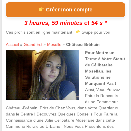
Créer mon compte
3 heures, 59 minutes et 53 s *
Ces profils sont en ligne maintenant !
Swipe pour voir
Accueil
»
Grand Est
»
Moselle
»
Château-Bréhain
Pour Mettre un
Terme à Votre Statut
de Célibataire
Mosellan, les
Solutions ne
Manquent Pas !
Ainsi, Vous Pouvez
Faire la Rencontre
d’une Femme sur
Château-Bréhain, Près de Chez Vous, dans Votre Quartier ou
dans le Centre ! Découvrez Quelques Conseils Pour Faire la
Connaissance d’une Jolie Célibataire Mosellane dans cette
Commune Rurale ou Urbaine ! Nous Vous Présentons des