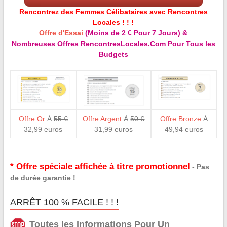
Rencontrez des Femmes Célibataires avec Rencontres
Locales ! ! !
Offre d'Essai
(Moins de 2 € Pour 7 Jours) &
Nombreuses Offres RencontresLocales.Com Pour Tous les
Budgets
Offre Or
À
55 €
Offre Argent
À
50 €
Offre Bronze
À
32,99 euros
31,99 euros
49,94 euros
* Offre spéciale affichée à titre promotionnel
- Pas
de durée garantie !
ARRÊT 100 % FACILE ! ! !
Toutes les Informations Pour Un