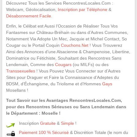
Découvrez Tous les Services RencontresLocales.Com :
Webcam, Géolocalisation,
Inscription par Téléphone
&
Désabonnement Facile
.
Enfin, le Célibat est Aussi l’Occasion de Réaliser Tous Vos
Fantasmes sur Château-Bréhain ou dans d’Autres Communes,
Notamment Via Adopte Un Mec, Jacquie et Michel Contact, So
Cougar ou le Portail Coquin
Couchons.Net
! Vous Trouverez
Ainsi des Annonces d’une Alsacienne & Champenoise, Libertine,
Dominatrice ou Fétichiste, Souhaitant des Rencontres Sans
Lendemain, Comme des
Cougars
(ou MILFs) ou des
Transsexuelles
! Vous Pouvez Vous Connecter sur d’Autres
Sites pour Draguer et Faire la Connaissance d’Adeptes du
BDSM, d’Échangisme, du Triolisme et d’Hommes
Gays
Mosellans !
Tout Savoir sur les Avantages RencontresLocales.Com,
pour des Rencontres Sérieuses ou Sans Lendemain dans
le Département : Moselle !
Inscription
Gratuite
&
Simple
!
Paiement 100 % Sécurisé
& Discrétion Totale (le nom du