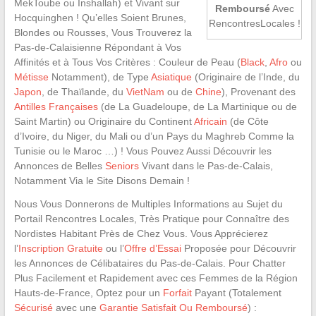
MekToube ou Inshallah) et Vivant sur
Remboursé
Avec
Hocquinghen ! Qu’elles Soient Brunes,
RencontresLocales !
Blondes ou Rousses, Vous Trouverez la
Pas-de-Calaisienne Répondant à Vos
Affinités et à Tous Vos Critères : Couleur de Peau (
Black
,
Afro
ou
Métisse
Notamment), de Type
Asiatique
(Originaire de l’Inde, du
Japon
, de Thaïlande, du
VietNam
ou de
Chine
), Provenant des
Antilles Françaises
(de La Guadeloupe, de La Martinique ou de
Saint Martin) ou Originaire du Continent
Africain
(de Côte
d’Ivoire, du Niger, du Mali ou d’un Pays du Maghreb Comme la
Tunisie ou le Maroc …) ! Vous Pouvez Aussi Découvrir les
Annonces de Belles
Seniors
Vivant dans le Pas-de-Calais,
Notamment Via le Site Disons Demain !
Nous Vous Donnerons de Multiples Informations au Sujet du
Portail Rencontres Locales, Très Pratique pour Connaître des
Nordistes Habitant Près de Chez Vous. Vous Apprécierez
l’
Inscription Gratuite
ou l’
Offre d’Essai
Proposée pour Découvrir
les Annonces de Célibataires du Pas-de-Calais. Pour Chatter
Plus Facilement et Rapidement avec ces Femmes de la Région
Hauts-de-France, Optez pour un
Forfait
Payant (Totalement
Sécurisé
avec une
Garantie Satisfait Ou Remboursé
) :