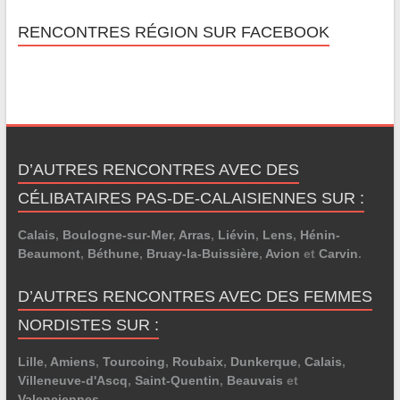
RENCONTRES RÉGION SUR FACEBOOK
D’AUTRES RENCONTRES AVEC DES
CÉLIBATAIRES PAS-DE-CALAISIENNES SUR :
Calais
,
Boulogne-sur-Mer
,
Arras
,
Liévin
,
Lens
,
Hénin-
Beaumont
,
Béthune
,
Bruay-la-Buissière
,
Avion
et
Carvin
.
D’AUTRES RENCONTRES AVEC DES FEMMES
NORDISTES SUR :
Lille
,
Amiens
,
Tourcoing
,
Roubaix
,
Dunkerque
,
Calais
,
Villeneuve-d'Ascq
,
Saint-Quentin
,
Beauvais
et
Valenciennes
.