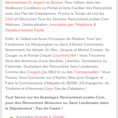
Abonnement Or
,
Argent
ou
Bronze
. Pour Utiliser dans les
Meilleures Conditions ce Portail et Ainsi Faciliter Vos Rencontres
avec des Pas-de-Calaisiennes, Prenez le Temps de Lire les
CGU
et Découvrez Tous les Services RencontresLocales.Com :
Webcam, Géolocalisation,
Inscription par Téléphone
&
Désabonnement Facile
.
Enfin, le Célibat est Aussi l’Occasion de Réaliser Tous Vos
Fantasmes sur Hocquinghen ou dans d’Autres Communes,
Notamment Via Adopte Un Mec, Jacquie et Michel Contact, So
Cougar ou le Portail Coquin
Couchons.Net
! Vous Trouverez
Ainsi des Annonces d’une Nordiste, Libertine, Dominatrice ou
Fétichiste, Souhaitant des Rencontres Sans Lendemain,
Comme des
Cougars
(ou MILFs) ou des
Transsexuelles
! Vous
Pouvez Vous Connecter sur d’Autres Sites pour Draguer et
Faire la Connaissance d’Adeptes du BDSM, d’Échangisme, du
Triolisme et d’Hommes
Gays
Pas-de-Calaisiens !
Tout Savoir sur les Avantages RencontresLocales.Com,
pour des Rencontres Sérieuses ou Sans Lendemain dans
le Département : Pas-de-Calais !
Inscription
Gratuite
&
Simple
!