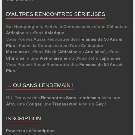
D’AUTRES RENCONTRES SÉRIEUSES
Sur Hocquinghen, Faites la Connaissance d'une Célibataire
Africaine
ou d'une
Asiatique
.
Vous Pouvez Aussi Rencontrer des
Femmes de 50 Ans &
Plus
! Faites la Connaissance d'une Célibataire
Musulmane
, d'une Black (
Africaine
ou
Antillaise
), d'une
Chinoise
, d'une
Vietnamienne
ou d'une Jolie
Japonaise
.
Vous Pouvez Aussi Rencontrer des
Femmes de 50 Ans &
Plus
!
… OU SANS LENDEMAIN !
OU, Trouvez des
Rencontres Sans Lendemain
avec une
Afro
, une
Cougar
, une
Transsexuelle
ou un
Gay
!
INSCRIPTION
Processus d'Inscription