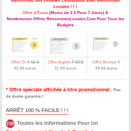
Rencontrez des Femmes Célibataires avec Rencontres
Locales ! ! !
Offre d'Essai
(Moins de 2 € Pour 7 Jours) &
Nombreuses Offres RencontresLocales.Com Pour Tous les
Budgets
Offre Or
À
55 €
Offre Argent
À
50 €
Offre Bronze
À
32,99 euros
31,99 euros
49,94 euros
* Offre spéciale affichée à titre promotionnel
- Pas
de durée garantie !
ARRÊT 100 % FACILE ! ! !
Toutes les Informations Pour Un