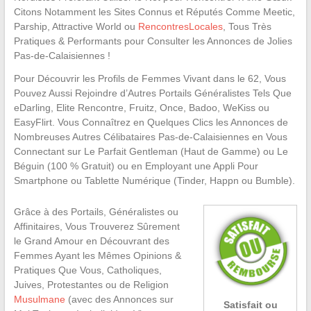
Citons Notamment les Sites Connus et Réputés Comme Meetic,
Parship, Attractive World ou
RencontresLocales
, Tous Très
Pratiques & Performants pour Consulter les Annonces de Jolies
Pas-de-Calaisiennes !
Pour Découvrir les Profils de Femmes Vivant dans le 62, Vous
Pouvez Aussi Rejoindre d’Autres Portails Généralistes Tels Que
eDarling, Elite Rencontre, Fruitz, Once, Badoo, WeKiss ou
EasyFlirt. Vous Connaîtrez en Quelques Clics les Annonces de
Nombreuses Autres Célibataires Pas-de-Calaisiennes en Vous
Connectant sur Le Parfait Gentleman (Haut de Gamme) ou Le
Béguin (100 % Gratuit) ou en Employant une Appli Pour
Smartphone ou Tablette Numérique (Tinder, Happn ou Bumble).
Grâce à des Portails, Généralistes ou
Affinitaires, Vous Trouverez Sûrement
le Grand Amour en Découvrant des
Femmes Ayant les Mêmes Opinions &
Pratiques Que Vous, Catholiques,
Juives, Protestantes ou de Religion
Musulmane
(avec des Annonces sur
Satisfait ou