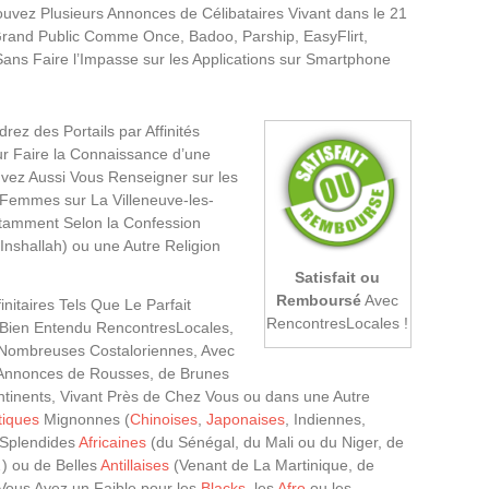
ouvez Plusieurs Annonces de Célibataires Vivant dans le 21
 Grand Public Comme Once, Badoo, Parship, EasyFlirt,
Sans Faire l’Impasse sur les Applications sur Smartphone
rez des Portails par Affinités
r Faire la Connaissance d’une
vez Aussi Vous Renseigner sur les
 Femmes sur La Villeneuve-les-
otamment Selon la Confession
nshallah) ou une Autre Religion
Satisfait ou
Remboursé
Avec
initaires Tels Que Le Parfait
RencontresLocales !
Bien Entendu RencontresLocales,
e Nombreuses Costaloriennes, Avec
 Annonces de Rousses, de Brunes
ntinents, Vivant Près de Chez Vous ou dans une Autre
tiques
Mignonnes (
Chinoises
,
Japonaises
, Indiennes,
 Splendides
Africaines
(du Sénégal, du Mali ou du Niger, de
) ou de Belles
Antillaises
(Venant de La Martinique, de
Vous Ayez un Faible pour les
Blacks
, les
Afro
ou les