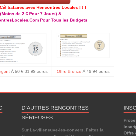
libataires avec Rencontres Locales ! ! !
(Moins de 2 € Pour 7 Jours) &
ntresLocales.Com Pour Tous les Budgets
Argent
À
50 €
31,99 euros
Offre Bronze
À 49,94 euros
C
D’AUTRES RENCONTRES
INS
SÉRIEUSES
Proce
Inscri
Sur La-villeneuve-les-convers, Faites la
Offre 