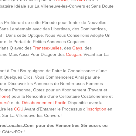
ibataire Idéale sur La Villeneuve-les-Convers et Sans Doute
Profiteront de cette Période pour Tenter de Nouvelles
Sans Lendemain avec des Libertines, des Dominatrices,
M ! Dans cette Optique, Nous Vous Conseillons Adopte Un
r et le Portail de Petites Annonces Coquines
 Plans Q avec des
Transsexuelles
, des
Gays
, des
olisme Mais Aussi Pour Draguer des
Cougars
Vivant sur La
nt à Tout Bourguignon de Faire la Connaissance d’une
nt Quelques Clics. Vous Commencerez Ainsi par une
our Découvrir les Annonces de Nombreuses Femmes
la Bonne Personne, Optez pour un Abonnement (Payant et
hone
) pour la Rencontre d’une Célibataire Costalorienne et
oursé
et du
Désabonnement Facile
Disponible avec la
Lire les
CGU
Avant d’Entamer le Processus d’
Inscription
en
 Sur La Villeneuve-les-Convers !
tresLocales.Com, pour des Rencontres Sérieuses ou
 Côte-d’Or !