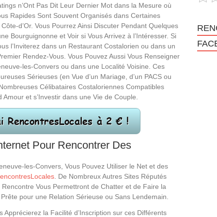
ings n’Ont Pas Dit Leur Dernier Mot dans la Mesure où
us Rapides Sont Souvent Organisés dans Certaines
ôte-d’Or. Vous Pourrez Ainsi Discuter Pendant Quelques
REN
ne Bourguignonne et Voir si Vous Arrivez à l’Intéresser. Si
FAC
Vous l’Inviterez dans un Restaurant Costalorien ou dans un
Premier Rendez-Vous. Vous Pouvez Aussi Vous Renseigner
leneuve-les-Convers ou dans une Localité Voisine. Ces
oureuses Sérieuses (en Vue d’un Mariage, d’un PACS ou
 Nombreuses Célibataires Costaloriennes Compatibles
Amour et s’Investir dans une Vie de Couple.
nternet Pour Rencontrer Des
eneuve-les-Convers, Vous Pouvez Utiliser le Net et des
encontresLocales
. De Nombreux Autres Sites Réputés
e Rencontre Vous Permettront de Chatter et de Faire la
 Prête pour une Relation Sérieuse ou Sans Lendemain.
récierez la Facilité d’Inscription sur ces Différents