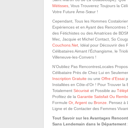
Métisses
, Vous Trouverez Toujours la Cél
Votre Future Âme-Sœur !
Cependant, Tous les Hommes Costaloriens 
Expériences et en Ayant des Rencontres 
des Fétichistes ou des Amatrices de BDS
Mec, Jacquie et Michel Contact, So Couga
Couchons.Net
, Idéal pour Découvrir des
Célibataires Aimant l’Échangisme, le Tri
Villeneuve-les-Convers !
N’Oubliez Pas RencontresLocales Proposa
Célibataire Près de Chez Lui en Seuleme
Inscription Gratuite
ou une
Offre d’Essai
p
Installées en Côte-d’Or ! Pour Trouver 
Totalement
Sécurisé
et Possible au
Télép
Profitez de la
Garantie Satisfait Ou Remb
Formule
Or
,
Argent
ou
Bronze
. Pensez à 
Ligne et de Contacter des Femmes Vivant
Tout Savoir sur les Avantages Rencon
Sans Lendemain dans le Département :