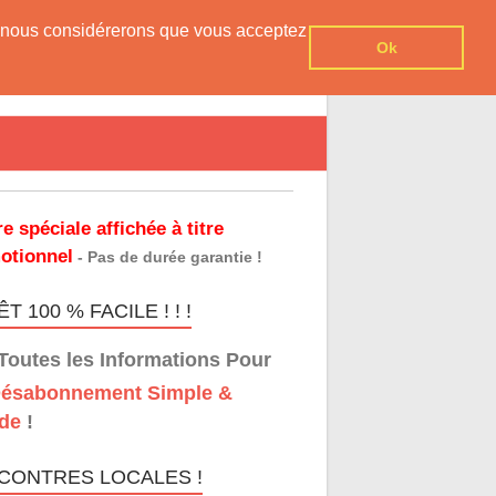
er, nous considérerons que vous acceptez
Ok
re spéciale affichée à titre
otionnel
- Pas de durée garantie !
T 100 % FACILE ! ! !
Toutes les Informations Pour
ésabonnement Simple &
de
!
CONTRES LOCALES !