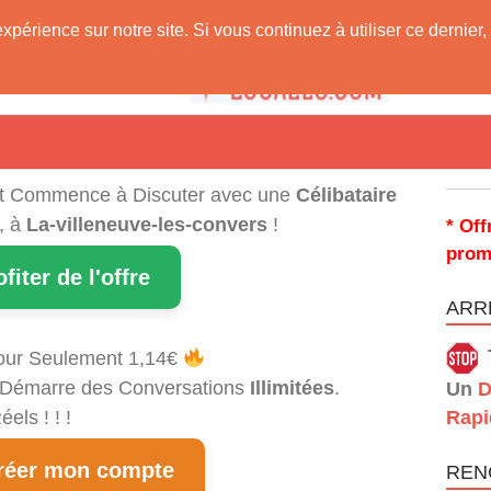
expérience sur notre site. Si vous continuez à utiliser ce derni
 Vous !
t Commence à Discuter avec une
Célibataire
, à
La-villeneuve-les-convers
!
* Off
prom
ofiter de l'offre
ARRÊ
our Seulement 1,14€
et Démarre des Conversations
Illimitées
.
Un
D
els ! ! !
Rapi
éer mon compte
REN