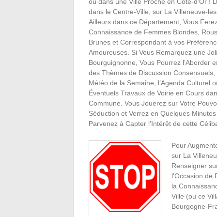
ou dans une Ville Proche en Côte-d’Or ! 
dans le Centre-Ville, sur La Villeneuve-l
Ailleurs dans ce Département, Vous Ferez
Connaissance de Femmes Blondes, Rous
Brunes et Correspondant à vos Préféren
Amoureuses. Si Vous Remarquez une Jol
Bourguignonne, Vous Pourrez l’Aborder e
des Thèmes de Discussion Consensuels, 
Météo de la Semaine, l’Agenda Culturel o
Éventuels Travaux de Voirie en Cours dan
Commune. Vous Jouerez sur Votre Pouvo
Séduction et Verrez en Quelques Minutes
Parvenez à Capter l’Intérêt de cette Célib
Pour Augmente
sur La Villene
Renseigner sur
l’Occasion de P
la Connaissanc
Ville (ou ce V
Bourgogne-Fr