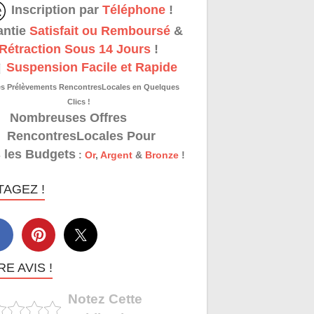
Inscription par
Téléphone
!
antie
Satisfait ou Remboursé
&
Rétraction Sous 14 Jours
!
Suspension Facile et Rapide
es Prélèvements RencontresLocales en Quelques
Clics !
Nombreuses Offres
RencontresLocales Pour
 les Budgets
:
Or
,
Argent
&
Bronze
!
TAGEZ !
E AVIS !
Notez Cette