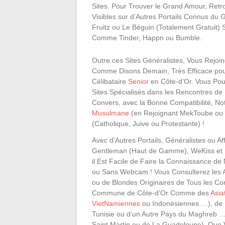
Sites. Pour Trouver le Grand Amour, Retr
Visibles sur d’Autres Portails Connus du
Fruitz ou Le Béguin (Totalement Gratuit) 
Comme Tinder, Happn ou Bumble.
Outre ces Sites Généralistes, Vous Rejoind
Comme Disons Demain, Très Efficace pou
Célibataire
Senior
en Côte-d’Or. Vous Pou
Sites Spécialisés dans les Rencontres de
Convers, avec la Bonne Compatibilité, N
Musulmane
(en Rejoignant MekToube ou I
(Catholique, Juive ou Protestante) !
Avec d’Autres Portails, Généralistes ou Aff
Gentleman (Haut de Gamme), WeKiss et 
il Est Facile de Faire la Connaissance d
ou Sans Webcam ! Vous Consulterez les
ou de Blondes Originaires de Tous les Co
Commune de Côte-d’Or Comme des
Asia
VietNamiennes
ou Indonésiennes …), de
Tunisie ou d’un Autre Pays du Maghreb …
Saint Martin ou de La Guadeloupe). Que 