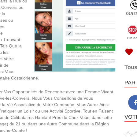
Dans la Rue ou
es-Convers ou
Gar
 la
ses ou
ces
ie
Fin d
n Trouvant
Tels Que la
u les
s Votre
ir de
Tous
 si Vous
ataire Costalorienne.
PAR
r Vos Opportunités de Rencontre avec une Femme Vivant
uve-les-Convers, Nous Vous Conseillons de Vous
 la Vie Associative de Votre Commune. Vous Aurez Ainsi
ratiquer un Loisir ou une Activité Sportive, Tout en Faisant
VOTR
e de Célibataires Habitant Près de Chez Vous, dans cette
illage) du 21 ou dans une Autre Commune dans la Région
anche-Comté !