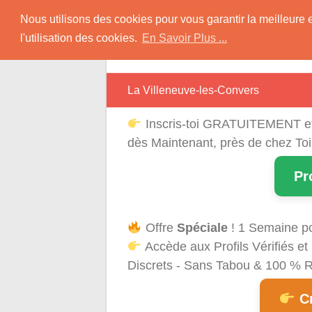
Skip
Rencontres Région
Nous utilisons des cookies pour vous garantir la meilleure 
to
l'utilisation des cookies.
En Savoir Plus ...
content
Rencontrez Une Célibataire Près de chez
La Villeneuve-les-Convers
Inscris-toi GRATUITEMENT e
dès Maintenant, près de chez Toi
Pr
Offre
Spéciale
! 1 Semaine p
Accède aux Profils Vérifiés 
Discrets - Sans Tabou & 100 % Ré
Cr