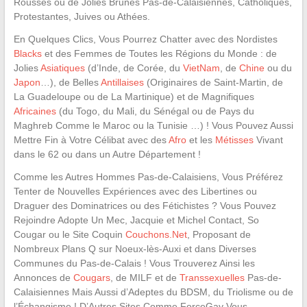
Rousses ou de Jolies Brunes Pas-de-Calaisiennes, Catholiques,
Protestantes, Juives ou Athées.
En Quelques Clics, Vous Pourrez Chatter avec des Nordistes
Blacks
et des Femmes de Toutes les Régions du Monde : de
Jolies
Asiatiques
(d’Inde, de Corée, du
VietNam
, de
Chine
ou du
Japon
…), de Belles
Antillaises
(Originaires de Saint-Martin, de
La Guadeloupe ou de La Martinique) et de Magnifiques
Africaines
(du Togo, du Mali, du Sénégal ou de Pays du
Maghreb Comme le Maroc ou la Tunisie …) ! Vous Pouvez Aussi
Mettre Fin à Votre Célibat avec des
Afro
et les
Métisses
Vivant
dans le 62 ou dans un Autre Département !
Comme les Autres Hommes Pas-de-Calaisiens, Vous Préférez
Tenter de Nouvelles Expériences avec des Libertines ou
Draguer des Dominatrices ou des Fétichistes ? Vous Pouvez
Rejoindre Adopte Un Mec, Jacquie et Michel Contact, So
Cougar ou le Site Coquin
Couchons.Net
, Proposant de
Nombreux Plans Q sur Noeux-lès-Auxi et dans Diverses
Communes du Pas-de-Calais ! Vous Trouverez Ainsi les
Annonces de
Cougars
, de MILF et de
Transsexuelles
Pas-de-
Calaisiennes Mais Aussi d’Adeptes du BDSM, du Triolisme ou de
l’Échangisme ! D’Autres Sites Comme ForceGay Vous