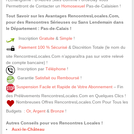
Permettront de Contacter un
Homosexuel
Pas-de-Calaisien !
Tout Savoir sur les Avantages RencontresLocales.Com,
pour des Rencontres Sérieuses ou Sans Lendemain dans
le Département : Pas-de-Calais !
Inscription
Gratuite
&
Simple
!
Paiement 100 % Sécurisé
& Discrétion Totale (le nom du
site RencontresLocales.Com n’apparaîtra pas sur votre relevé
de compte bancaire) !
Inscription par
Téléphone
!
Garantie
Satisfait ou Remboursé
!
Suspension Facile et Rapide de Votre Abonnement
– Fin
des Prélèvements RencontresLocales.Com en Quelques Clics !
Nombreuses Offres RencontresLocales.Com Pour Tous les
Budgets :
Or
,
Argent
&
Bronze
!
Autres Conseils pour vos Rencontres Locales !
Auxi-le-Château