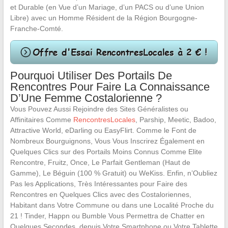
et Durable (en Vue d’un Mariage, d’un PACS ou d’une Union
Libre) avec un Homme Résident de la Région Bourgogne-
Franche-Comté.
Pourquoi Utiliser Des Portails De
Rencontres Pour Faire La Connaissance
D’Une Femme Costalorienne ?
Vous Pouvez Aussi Rejoindre des Sites Généralistes ou
Affinitaires Comme
RencontresLocales
, Parship, Meetic, Badoo,
Attractive World, eDarling ou EasyFlirt. Comme le Font de
Nombreux Bourguignons, Vous Vous Inscrirez Également en
Quelques Clics sur des Portails Moins Connus Comme Elite
Rencontre, Fruitz, Once, Le Parfait Gentleman (Haut de
Gamme), Le Béguin (100 % Gratuit) ou WeKiss. Enfin, n’Oubliez
Pas les Applications, Très Intéressantes pour Faire des
Rencontres en Quelques Clics avec des Costaloriennes,
Habitant dans Votre Commune ou dans une Localité Proche du
21 ! Tinder, Happn ou Bumble Vous Permettra de Chatter en
Quelques Secondes, depuis Votre Smartphone ou Votre Tablette