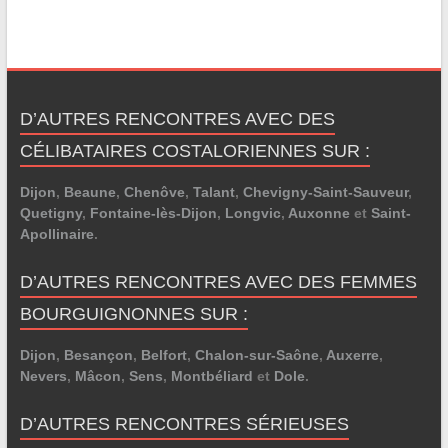
D’AUTRES RENCONTRES AVEC DES
CÉLIBATAIRES COSTALORIENNES SUR :
Dijon
,
Beaune
,
Chenôve
,
Talant
,
Chevigny-Saint-Sauveur
,
Quetigny
,
Fontaine-lès-Dijon
,
Longvic
,
Auxonne
et
Saint-
Apollinaire
.
D’AUTRES RENCONTRES AVEC DES FEMMES
BOURGUIGNONNES SUR :
Dijon
,
Besançon
,
Belfort
,
Chalon-sur-Saône
,
Auxerre
,
Nevers
,
Mâcon
,
Sens
,
Montbéliard
et
Dole
.
D’AUTRES RENCONTRES SÉRIEUSES