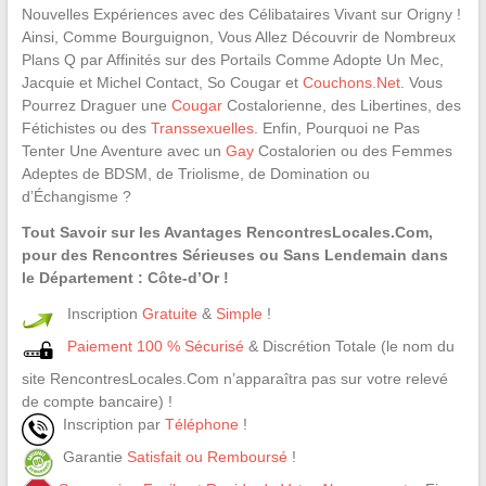
Nouvelles Expériences avec des Célibataires Vivant sur Origny !
Ainsi, Comme Bourguignon, Vous Allez Découvrir de Nombreux
Plans Q par Affinités sur des Portails Comme Adopte Un Mec,
Jacquie et Michel Contact, So Cougar et
Couchons.Net
. Vous
Pourrez Draguer une
Cougar
Costalorienne, des Libertines, des
Fétichistes ou des
Transsexuelles
. Enfin, Pourquoi ne Pas
Tenter Une Aventure avec un
Gay
Costalorien ou des Femmes
Adeptes de BDSM, de Triolisme, de Domination ou
d’Échangisme ?
Tout Savoir sur les Avantages RencontresLocales.Com,
pour des Rencontres Sérieuses ou Sans Lendemain dans
le Département : Côte-d’Or !
Inscription
Gratuite
&
Simple
!
Paiement 100 % Sécurisé
& Discrétion Totale (le nom du
site RencontresLocales.Com n’apparaîtra pas sur votre relevé
de compte bancaire) !
Inscription par
Téléphone
!
Garantie
Satisfait ou Remboursé
!