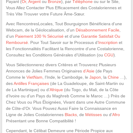
Payant (
Or
,
Argent
ou
Bronze
), par
Téléphone
ou sur le Site,
Vous Allez Contacter Plus Efficacement des Costaloriennes et
Très Vite Trouver votre Future Âme-Sœur.
Avec RencontresLocales, Tout Bourguignon Bénéficiera d’une
Webcam, de la Géolocalisation, d’un
Désabonnement Facile
,
d’un
Paiement 100 % Sécurisé
et d’une
Garantie Satisfait Ou
Remboursé
. Pour Tout Savoir sur le Processus d’
Inscription
et
les Fonctionnalités Facilitant la Rencontre d’une Costalorienne,
Consultez les Conditions Générales d’Utilisation (ou
CGU
).
Vous Sélectionnerez divers Critères et Trouverez Plusieurs
Annonces de Jolies Femmes Originaires
d’Asie
(de Pays
Comme le
VietNam
, l’Inde, le Cambodge, le
Japon
, la
Chine
…),
des
Antilles Françaises
(de La Guadeloupe, de Saint-Martin ou
de La Martinique) ou d’
Afrique
(du Togo, du Mali, de la Côte
d’Ivoire ou d’un Pays du Maghreb Comme le Maroc …) Près de
Chez Vous ou Plus Éloignées, Vivant dans une Autre Commune
de Côte-d’Or. Vous Pouvez Aussi Faire la Connaissance en
Ligne de Jolies Costaloriennes
Blacks
, de
Métisses
ou d’
Afro
Présentant une Bonne Compatibilité !
Cependant, le Célibat Demeure une Période Propice aux