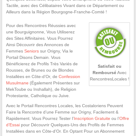
Tactile, avec des Célibataires Vivant dans ce Département ou
Ailleurs dans la Région Bourgogne-Franche-Comté !
Pour des Rencontres Réussies avec
une Bourguignonne, Vous Utiliserez
des Sites Affinitaires. Vous Pourrez
Ainsi Découvrir des Annonces de
Femmes
Seniors
sur Origny, Via le
Portail Disons Demain. Vous
Bénéficierez de Profils Très Variés de
Satisfait ou
Rousses, de Brunes ou de Blondes
Remboursé
Avec
Installées en Côte-d’Or, de
Confession
RencontresLocales !
Musulmane
(Également Présentes sur
MekToube ou Inshallah), de Religion
Protestante, Catholique ou Juive.
Avec le Portail Rencontres Locales, les Costaloriens Peuvent
Faire la Rencontre d’une Femme sur Origny, Facilement &
Rapidement. Vous Pourrez Tester l’
Inscription Gratuite
ou l’
Offre
d’Essai
pour Découvrir Quelques-Uns des Profils de Femmes
Installées dans en Côte-d’Or. En Optant Pour un Abonnement