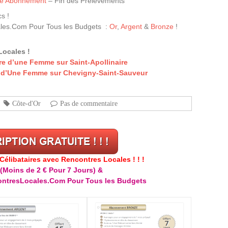
tre Abonnement
– Fin des Prélèvements
s !
les.Com Pour Tous les Budgets :
Or
,
Argent
&
Bronze
!
Locales !
e d’une Femme sur Saint-Apollinaire
re d’Une Femme sur Chevigny-Saint-Sauveur
Côte-d'Or
Pas de commentaire
libataires avec Rencontres Locales ! ! !
(Moins de 2 € Pour 7 Jours) &
ntresLocales.Com Pour Tous les Budgets