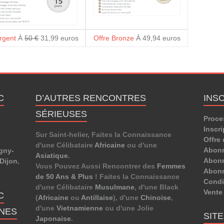
Argent
À
50 €
31,99 euros
Offre Bronze
À 49,94 euros
C
D’AUTRES RENCONTRES
INS
SÉRIEUSES
Proce
Inscri
Sur Saint-helier, Faites la Connaissance
Offre 
d'une Célibataire
Africaine
ou d'une
Abon
gny-
Asiatique
.
Abonn
Dijon
,
Vous Pouvez Aussi Rencontrer des
Femmes
Abon
de 50 Ans & Plus
! Faites la Connaissance
Condit
d'une Célibataire
Musulmane
, d'une Black
Vente
C
(
Africaine
ou
Antillaise
), d'une
Chinoise
,
d'une
Vietnamienne
ou d'une Jolie
NES
SIT
Japonaise
.