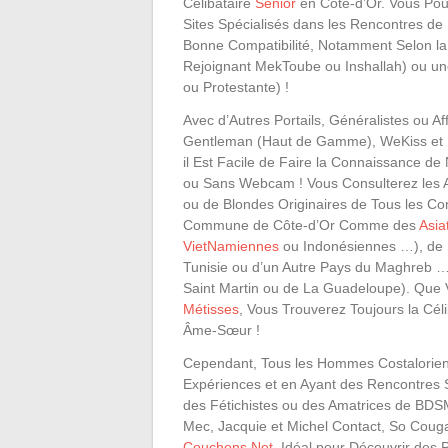
Célibataire
Senior
en Côte-d’Or. Vous Pou
Sites Spécialisés dans les Rencontres de
Bonne Compatibilité, Notamment Selon l
Rejoignant MekToube ou Inshallah) ou une
ou Protestante) !
Avec d’Autres Portails, Généralistes ou Aff
Gentleman (Haut de Gamme), WeKiss et 
il Est Facile de Faire la Connaissance d
ou Sans Webcam ! Vous Consulterez les
ou de Blondes Originaires de Tous les Co
Commune de Côte-d’Or Comme des
Asia
VietNamiennes
ou Indonésiennes …), de
Tunisie ou d’un Autre Pays du Maghreb …
Saint Martin ou de La Guadeloupe). Que 
Métisses
, Vous Trouverez Toujours la Céli
Âme-Sœur !
Cependant, Tous les Hommes Costaloriens 
Expériences et en Ayant des Rencontres 
des Fétichistes ou des Amatrices de BDS
Mec, Jacquie et Michel Contact, So Couga
Couchons.Net
, Idéal pour Découvrir des