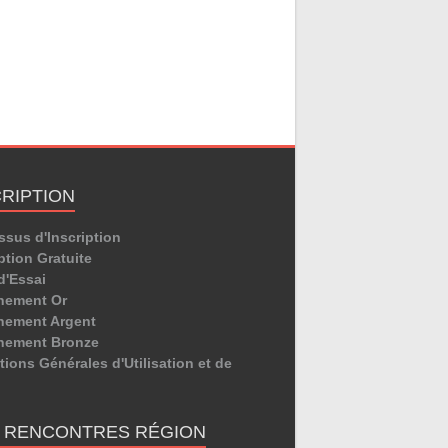
CRIPTION
ssus d'Inscription
ption Gratuite
d'Essai
nement Or
ement Argent
nement Bronze
ions Générales d'Utilisation et de
E RENCONTRES RÉGION