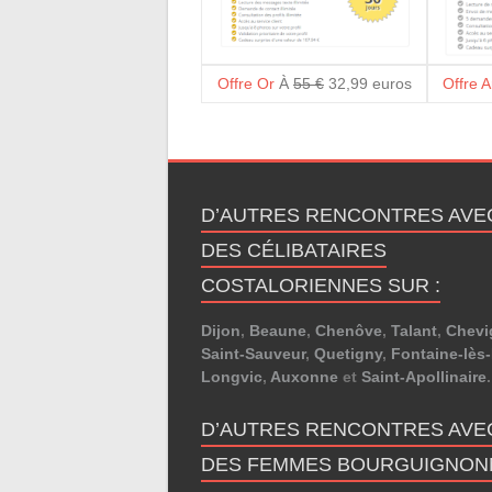
Offre Or
À
55 €
32,99 euros
Offre 
D’AUTRES RENCONTRES AVE
DES CÉLIBATAIRES
COSTALORIENNES SUR :
Dijon
,
Beaune
,
Chenôve
,
Talant
,
Chevi
Saint-Sauveur
,
Quetigny
,
Fontaine-lès-
Longvic
,
Auxonne
et
Saint-Apollinaire
.
D’AUTRES RENCONTRES AVE
DES FEMMES BOURGUIGNON