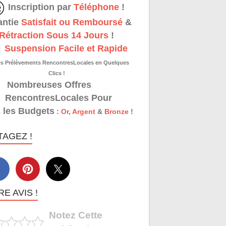
Inscription par
Téléphone
!
antie
Satisfait ou Remboursé
&
Rétraction Sous 14 Jours
!
Suspension Facile et Rapide
es Prélèvements RencontresLocales en Quelques
Clics !
Nombreuses Offres
RencontresLocales Pour
 les Budgets
:
Or
,
Argent
&
Bronze
!
TAGEZ !
E AVIS !
Notez Cette