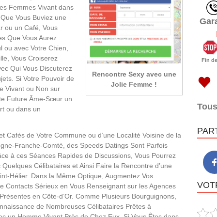
des Femmes Vivant dans
u Que Vous Buviez une
Gar
r ou un Café, Vous
es Que Vous Aurez
l ou avec Votre Chien,
lle, Vous Croiserez
Fin d
vec Qui Vous Discuterez
Rencontre Sexy avec une
ets. Si Votre Pouvoir de
Jolie Femme !
 Vivant ou Non sur
ette Future Âme-Sœur un
Tous
rt ou dans un
PAR
et Cafés de Votre Commune ou d’une Localité Voisine de la
gne-Franche-Comté, des Speeds Datings Sont Parfois
âce à ces Séances Rapides de Discussions, Vous Pourrez
Quelques Célibataires et Ainsi Faire la Rencontre d’une
nt-Hélier. Dans la Même Optique, Augmentez Vos
VOTR
de Contacts Sérieux en Vous Renseignant sur les Agences
 Présentes en Côte-d’Or. Comme Plusieurs Bourguignons,
nnaissance de Nombreuses Célibataires Prêtes à
vec un Homme Vivant Près de Chez Eux. Si Vous Êtes dans