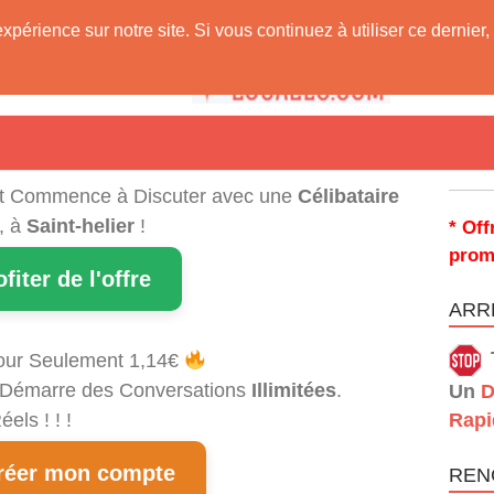
expérience sur notre site. Si vous continuez à utiliser ce derni
 Vous !
t Commence à Discuter avec une
Célibataire
, à
Saint-helier
!
* Off
prom
ofiter de l'offre
ARRÊ
our Seulement 1,14€
et Démarre des Conversations
Illimitées
.
Un
D
els ! ! !
Rapi
éer mon compte
REN