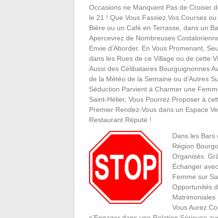
Occasions ne Manquent Pas de Croiser 
le 21 ! Que Vous Fassiez Vos Courses o
Bière ou un Café en Terrasse, dans un Ba
Apercevrez de Nombreuses Costalorienn
Envie d’Aborder. En Vous Promenant, Seu
dans les Rues de ce Village ou de cette Vi
Aussi des Célibataires Bourguignonnes A
de la Météo de la Semaine ou d’Autres Suj
Séduction Parvient à Charmer une Femme
Saint-Hélier, Vous Pourrez Proposer à c
Premier Rendez-Vous dans un Espace Ve
Restaurant Réputé !
Dans les Bars 
Région Bourgo
Organisés. Gr
Échanger avec 
Femme sur Sai
Opportunités 
Matrimoniales
Vous Aurez Co
s’Engager dans une Relation Sérieuse a