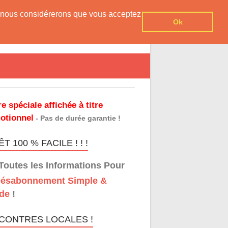
er, nous considérerons que vous acceptez
Ok
re spéciale affichée à titre
otionnel
- Pas de durée garantie !
T 100 % FACILE ! ! !
Toutes les Informations Pour
ésabonnement Simple &
de
!
CONTRES LOCALES !