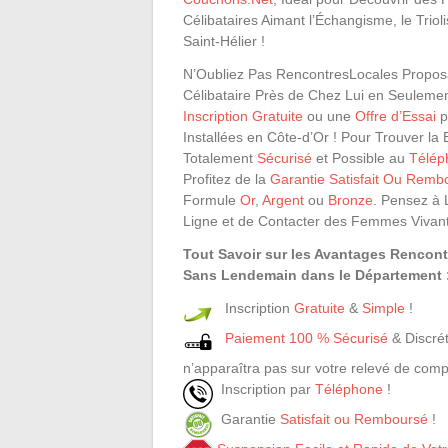
Célibataires Aimant l’Échangisme, le Tri
Saint-Hélier !
N’Oubliez Pas RencontresLocales Proposa
Célibataire Près de Chez Lui en Seuleme
Inscription Gratuite
ou une
Offre d’Essai
p
Installées en Côte-d’Or ! Pour Trouver 
Totalement
Sécurisé
et Possible au
Télép
Profitez de la
Garantie Satisfait Ou Remb
Formule
Or
,
Argent
ou
Bronze
. Pensez à 
Ligne et de Contacter des Femmes Vivant 
Tout Savoir sur les Avantages Rencon
Sans Lendemain dans le Département :
Inscription
Gratuite
&
Simple
!
Paiement 100 % Sécurisé
& Discrét
n’apparaîtra pas sur votre relevé de comp
Inscription par
Téléphone
!
Garantie
Satisfait ou Remboursé
!