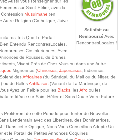
vez Aussi Vous Renseigner sur les
 Femmes sur Saint-Hélier, avec la
a Confession
Musulmane
(en
 Autre Religion (Catholique, Juive
Satisfait ou
Remboursé
Avec
initaires Tels Que Le Parfait
RencontresLocales !
Bien Entendu RencontresLocales,
e Nombreuses Costaloriennes, Avec
 Annonces de Rousses, de Brunes
ntinents, Vivant Près de Chez Vous ou dans une Autre
tiques
Mignonnes (
Chinoises
,
Japonaises
, Indiennes,
 Splendides
Africaines
(du Sénégal, du Mali ou du Niger, de
) ou de Belles
Antillaises
(Venant de La Martinique, de
Vous Ayez un Faible pour les
Blacks
, les
Afro
ou les
bataire Idéale sur Saint-Hélier et Sans Doute Votre Future
Profiteront de cette Période pour Tenter de Nouvelles
Sans Lendemain avec des Libertines, des Dominatrices,
M ! Dans cette Optique, Nous Vous Conseillons Adopte Un
r et le Portail de Petites Annonces Coquines
 Plans Q avec des
Transsexuelles
, des
Gays
, des