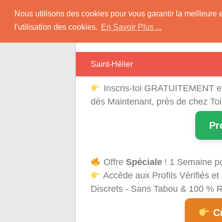
Skip
Rencontres Région
Nous utilisons des cookies pour vous garantir la meilleure 
to
l'utilisation des cookies.
En Savoir Plus ...
content
Rencontrez Une Célibataire Près de chez
Saint-Hélier
Inscris-toi GRATUITEMENT e
dès Maintenant, près de chez Toi
Pr
Offre
Spéciale
! 1 Semaine p
Accède aux Profils Vérifiés 
Discrets - Sans Tabou & 100 % Ré
Cr