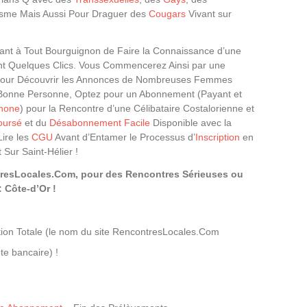
olisme Mais Aussi Pour Draguer des
Cougars
Vivant sur
nt à Tout Bourguignon de Faire la Connaissance d’une
nt Quelques Clics. Vous Commencerez Ainsi par une
our Découvrir les Annonces de Nombreuses Femmes
la Bonne Personne, Optez pour un Abonnement (Payant et
hone
) pour la Rencontre d’une Célibataire Costalorienne et
oursé
et du
Désabonnement Facile
Disponible avec la
Lire les
CGU
Avant d’Entamer le Processus d’
Inscription
en
Sur Saint-Hélier !
tresLocales.Com, pour des Rencontres Sérieuses ou
 Côte-d’Or !
ion Totale (le nom du site RencontresLocales.Com
te bancaire) !