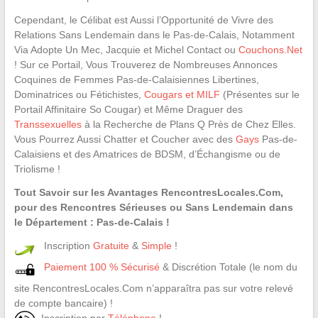
Cependant, le Célibat est Aussi l’Opportunité de Vivre des
Relations Sans Lendemain dans le Pas-de-Calais, Notamment
Via Adopte Un Mec, Jacquie et Michel Contact ou
Couchons.Net
! Sur ce Portail, Vous Trouverez de Nombreuses Annonces
Coquines de Femmes Pas-de-Calaisiennes Libertines,
Dominatrices ou Fétichistes,
Cougars et MILF
(Présentes sur le
Portail Affinitaire So Cougar) et Même Draguer des
Transsexuelles
à la Recherche de Plans Q Près de Chez Elles.
Vous Pourrez Aussi Chatter et Coucher avec des
Gays
Pas-de-
Calaisiens et des Amatrices de BDSM, d’Échangisme ou de
Triolisme !
Tout Savoir sur les Avantages RencontresLocales.Com,
pour des Rencontres Sérieuses ou Sans Lendemain dans
le Département : Pas-de-Calais !
Inscription
Gratuite
&
Simple
!
Paiement 100 % Sécurisé
& Discrétion Totale (le nom du
site RencontresLocales.Com n’apparaîtra pas sur votre relevé
de compte bancaire) !