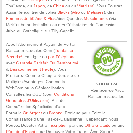
Thaïlande, du
Japon
, de
Chine
ou du
VietNam
). Vous Pourrez
Aussi Rencontrer de Jolies
Blacks
(
Afro
ou
Métisses
), des
Femmes de 50 Ans & Plus
Ainsi Que des
Musulmanes
(Via
MekToube ou Inshallah) ou des Célibataires de Confession
Juive ou Catholique sur Tilly-Capelle !
Avec l’Abonnement Payant du Portail
RencontresLocales.Com (
Totalement
Sécurisé
, en Ligne ou
par Téléphone
avec
Garantie Satisfait Ou Remboursé
&
Désabonnement Facile
), Vous
Profiterez Comme Chaque Nordiste de
Multiples Avantages, Comme la
Satisfait ou
WebCam ou la Géolocalisation.
Remboursé
Avec
Consultez les CGU (pour
Conditions
RencontresLocales !
Générales d’Utilisation
), Afin de
Connaître les Spécificités d’une
Formule
Or
,
Argent
ou
Bronze
, Pratique pour Faire la
Connaissance d’une Pas-de-Calaisienne ! Cependant, Vous
Pouvez Débuter Votre
Inscription
par une
Offre Gratuite
ou une
Période d’Essai
pour Découvrir Votre Future Âme-Sœur !