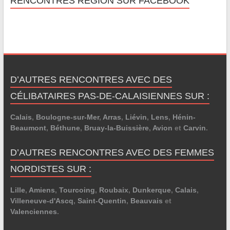
RENCONTRES RÉGION SUR FACEBOOK
D’AUTRES RENCONTRES AVEC DES
CÉLIBATAIRES PAS-DE-CALAISIENNES SUR :
Calais
,
Boulogne-sur-Mer
,
Arras
,
Liévin
,
Lens
,
Hénin-
Beaumont
,
Béthune
,
Bruay-la-Buissière
,
Avion
et
Carvin
.
D’AUTRES RENCONTRES AVEC DES FEMMES
NORDISTES SUR :
Lille
,
Amiens
,
Tourcoing
,
Roubaix
,
Dunkerque
,
Calais
,
Villeneuve-d'Ascq
,
Saint-Quentin
,
Beauvais
et
Valenciennes
.