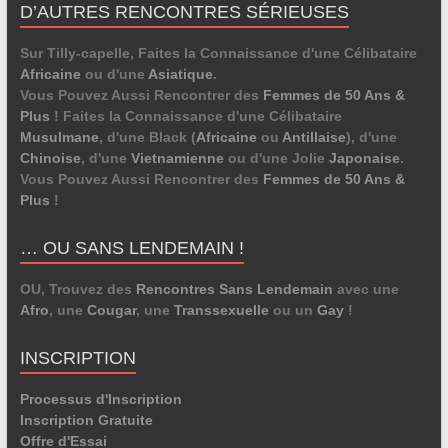
D’AUTRES RENCONTRES SÉRIEUSES
Sur Tilly-capelle, Faites la Connaissance d'une Célibataire
Africaine
ou d'une
Asiatique
.
Vous Pouvez Aussi Rencontrer des
Femmes de 50 Ans &
Plus
! Faites la Connaissance d'une Célibataire
Musulmane
, d'une Black (
Africaine
ou
Antillaise
), d'une
Chinoise
, d'une
Vietnamienne
ou d'une Jolie
Japonaise
.
Vous Pouvez Aussi Rencontrer des
Femmes de 50 Ans &
Plus
!
… OU SANS LENDEMAIN !
OU, Trouvez des
Rencontres Sans Lendemain
avec une
Afro
, une
Cougar
, une
Transsexuelle
ou un
Gay
!
INSCRIPTION
Processus d'Inscription
Inscription Gratuite
Offre d'Essai