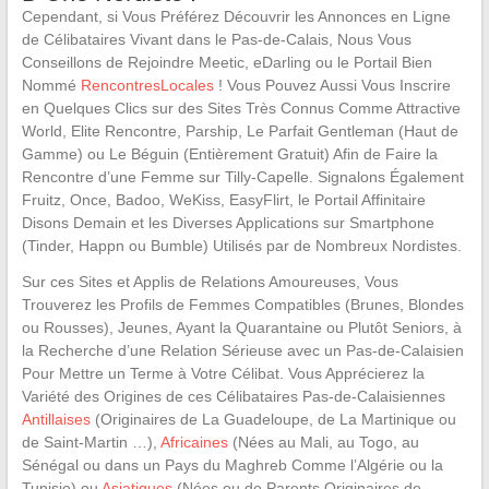
Cependant, si Vous Préférez Découvrir les Annonces en Ligne
de Célibataires Vivant dans le Pas-de-Calais, Nous Vous
Conseillons de Rejoindre Meetic, eDarling ou le Portail Bien
Nommé
RencontresLocales
! Vous Pouvez Aussi Vous Inscrire
en Quelques Clics sur des Sites Très Connus Comme Attractive
World, Elite Rencontre, Parship, Le Parfait Gentleman (Haut de
Gamme) ou Le Béguin (Entièrement Gratuit) Afin de Faire la
Rencontre d’une Femme sur Tilly-Capelle. Signalons Également
Fruitz, Once, Badoo, WeKiss, EasyFlirt, le Portail Affinitaire
Disons Demain et les Diverses Applications sur Smartphone
(Tinder, Happn ou Bumble) Utilisés par de Nombreux Nordistes.
Sur ces Sites et Applis de Relations Amoureuses, Vous
Trouverez les Profils de Femmes Compatibles (Brunes, Blondes
ou Rousses), Jeunes, Ayant la Quarantaine ou Plutôt Seniors, à
la Recherche d’une Relation Sérieuse avec un Pas-de-Calaisien
Pour Mettre un Terme à Votre Célibat. Vous Apprécierez la
Variété des Origines de ces Célibataires Pas-de-Calaisiennes
Antillaises
(Originaires de La Guadeloupe, de La Martinique ou
de Saint-Martin …),
Africaines
(Nées au Mali, au Togo, au
Sénégal ou dans un Pays du Maghreb Comme l’Algérie ou la
Tunisie) ou
Asiatiques
(Nées ou de Parents Originaires de