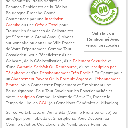
de Nombreux Profils Vérifiés de
Femmes Résidentes de la Région
Bourgogne-Franche-Comté.
Commencez par une
Inscription
Gratuite
ou une
Offre d’Essai
pour
Trouver les Annonces de Célibataires
Satisfait ou
(et Sûrement le Grand Amour) Vivant
Remboursé
Avec
sur Vannaire ou dans une Ville Proche
RencontresLocales !
de Votre Département. Comme Tout
Costalorien, Vous Bénéficierez d’une
Webcam, de la Géolocalisation, d’un
Paiement Sécurisé
et
d’une
Garantie Satisfait Ou Remboursé
, d’une
Inscription par
Téléphone
et d’un
Désabonnement Très Facile
! En Optant pour
un
Abonnement Payant Or
,
la Formule Argent
ou l’
Abonnement
Bronze
, Vous Contacterez Rapidement et Simplement une
Bourguignonne. Pour Tout Savoir sur les Fonctionnalités et
Votre
Inscription
Comme Habitant de Côte-d’Or, Prenez le
Temps de Lire les
CGU
(ou Conditions Générales d’Utilisation).
Sur ce Portail, avec un Autre Site (Comme Fruitz ou Once) ou
une Appli pour Tablette et Smartphone, Vous Découvrirez
Comme d’Autres Costaloriens de Nombreuses Femmes