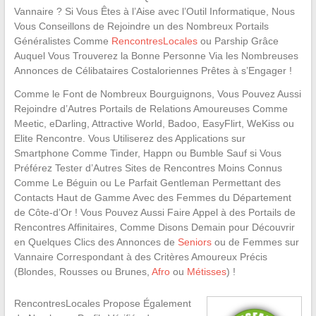
Vannaire ? Si Vous Êtes à l’Aise avec l’Outil Informatique, Nous
Vous Conseillons de Rejoindre un des Nombreux Portails
Généralistes Comme
RencontresLocales
ou Parship Grâce
Auquel Vous Trouverez la Bonne Personne Via les Nombreuses
Annonces de Célibataires Costaloriennes Prêtes à s’Engager !
Comme le Font de Nombreux Bourguignons, Vous Pouvez Aussi
Rejoindre d’Autres Portails de Relations Amoureuses Comme
Meetic, eDarling, Attractive World, Badoo, EasyFlirt, WeKiss ou
Elite Rencontre. Vous Utiliserez des Applications sur
Smartphone Comme Tinder, Happn ou Bumble Sauf si Vous
Préférez Tester d’Autres Sites de Rencontres Moins Connus
Comme Le Béguin ou Le Parfait Gentleman Permettant des
Contacts Haut de Gamme Avec des Femmes du Département
de Côte-d’Or ! Vous Pouvez Aussi Faire Appel à des Portails de
Rencontres Affinitaires, Comme Disons Demain pour Découvrir
en Quelques Clics des Annonces de
Seniors
ou de Femmes sur
Vannaire Correspondant à des Critères Amoureux Précis
(Blondes, Rousses ou Brunes,
Afro
ou
Métisses
) !
RencontresLocales Propose Également