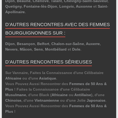
Dijon
,
Beaune
,
Chenôve
,
Talant
,
Chevigny-Saint-Sauveur
,
Quetigny
,
Fontaine-lès-Dijon
,
Longvic
,
Auxonne
et
Saint-
Apollinaire
.
D’AUTRES RENCONTRES AVEC DES FEMMES
BOURGUIGNONNES SUR :
Dijon
,
Besançon
,
Belfort
,
Chalon-sur-Saône
,
Auxerre
,
Nevers
,
Mâcon
,
Sens
,
Montbéliard
et
Dole
.
D’AUTRES RENCONTRES SÉRIEUSES
Sur Vannaire, Faites la Connaissance d'une Célibataire
Africaine
ou d'une
Asiatique
.
Vous Pouvez Aussi Rencontrer des
Femmes de 50 Ans &
Plus
! Faites la Connaissance d'une Célibataire
Musulmane
, d'une Black (
Africaine
ou
Antillaise
), d'une
Chinoise
, d'une
Vietnamienne
ou d'une Jolie
Japonaise
.
Vous Pouvez Aussi Rencontrer des
Femmes de 50 Ans &
Plus
!