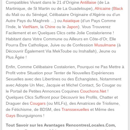
Compatibles Vivant dans le 21 d’Origine
Antillaise
(de La
Martinique, de St Martin ou de La Guadeloupe),
Africaine
(
Black
du Mali ou du Sénégal, Célibataire Originaire d’Algérie ou d’un
Autre Pays du Maghreb …) ou
Asiatique
(d’un Pays Comme
l’Inde, le
VietNam
, la
Chine
ou le
Japon
). Vous Trouverez
Facilement et en Quelques Clics cette Jolie Costalorienne !
Habitant dans Votre Commune ou Ailleurs en Côte-d’Or, Elle
Pourra Être Catholique, Juive ou de Confession
Musulmane
(à
Découvrir Également Via MekToube ou Inshallah), Jeune ou
Plus Âgée !
Enfin, Comme Célibataire Costalorien, Pourquoi ne Pas Mettre à
Profit votre Situation pour Tenter de Nouvelles Expériences
Sexuelles avec des Libertines ou des Échangistes, Notamment
avec Adopte Un Mec, Jacquie et Michel Contact, So Cougar ou
le Portail de Petites Annonces Coquines
Couchons.Net
!
Quelques Clics Suffiront pour Découvrir les Profils, Chatter et
Draguer des
Cougars
(ou MILFs), des Amatrices de Triolisme,
de Fétichisme, de BDSM, des
Transsexuelles
et Même des
Gays
Bourguignons !
Tout Savoir sur les Avantages RencontresLocales.Com,