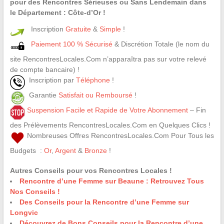
pour des Rencontres Sérieuses ou Sans Lendemain dans
le Département : Côte-d’Or !
Inscription
Gratuite
&
Simple
!
Paiement 100 % Sécurisé
& Discrétion Totale (le nom du
site RencontresLocales.Com n’apparaîtra pas sur votre relevé
de compte bancaire) !
Inscription par
Téléphone
!
Garantie
Satisfait ou Remboursé
!
Suspension Facile et Rapide de Votre Abonnement
– Fin
des Prélèvements RencontresLocales.Com en Quelques Clics !
Nombreuses Offres RencontresLocales.Com Pour Tous les
Budgets :
Or
,
Argent
&
Bronze
!
Autres Conseils pour vos Rencontres Locales !
Rencontre d’une Femme sur Beaune : Retrouvez Tous
Nos Conseils !
Des Conseils pour la Rencontre d’une Femme sur
Longvic
Découvrez de Bons Conseils pour la Rencontre d’une