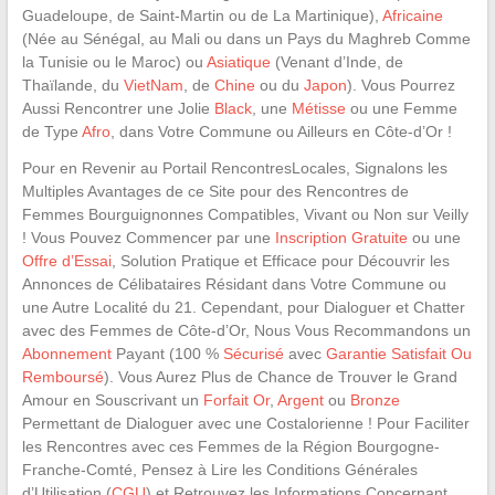
Guadeloupe, de Saint-Martin ou de La Martinique),
Africaine
(Née au Sénégal, au Mali ou dans un Pays du Maghreb Comme
la Tunisie ou le Maroc) ou
Asiatique
(Venant d’Inde, de
Thaïlande, du
VietNam
, de
Chine
ou du
Japon
). Vous Pourrez
Aussi Rencontrer une Jolie
Black
, une
Métisse
ou une Femme
de Type
Afro
, dans Votre Commune ou Ailleurs en Côte-d’Or !
Pour en Revenir au Portail RencontresLocales, Signalons les
Multiples Avantages de ce Site pour des Rencontres de
Femmes Bourguignonnes Compatibles, Vivant ou Non sur Veilly
! Vous Pouvez Commencer par une
Inscription Gratuite
ou une
Offre d’Essai
, Solution Pratique et Efficace pour Découvrir les
Annonces de Célibataires Résidant dans Votre Commune ou
une Autre Localité du 21. Cependant, pour Dialoguer et Chatter
avec des Femmes de Côte-d’Or, Nous Vous Recommandons un
Abonnement
Payant (100 %
Sécurisé
avec
Garantie Satisfait Ou
Remboursé
). Vous Aurez Plus de Chance de Trouver le Grand
Amour en Souscrivant un
Forfait Or
,
Argent
ou
Bronze
Permettant de Dialoguer avec une Costalorienne ! Pour Faciliter
les Rencontres avec ces Femmes de la Région Bourgogne-
Franche-Comté, Pensez à Lire les Conditions Générales
d’Utilisation (
CGU
) et Retrouvez les Informations Concernant