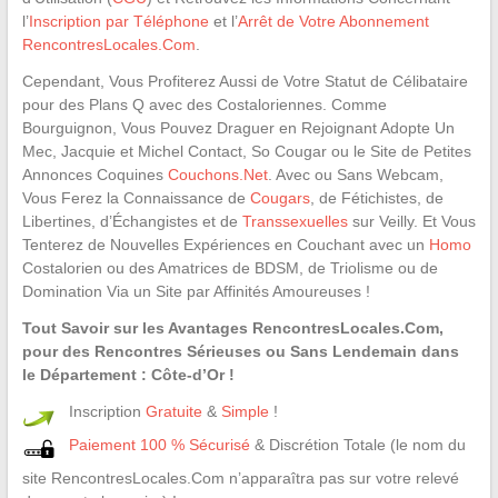
l’
Inscription par Téléphone
et l’
Arrêt de Votre Abonnement
RencontresLocales.Com
.
Cependant, Vous Profiterez Aussi de Votre Statut de Célibataire
pour des Plans Q avec des Costaloriennes. Comme
Bourguignon, Vous Pouvez Draguer en Rejoignant Adopte Un
Mec, Jacquie et Michel Contact, So Cougar ou le Site de Petites
Annonces Coquines
Couchons.Net
. Avec ou Sans Webcam,
Vous Ferez la Connaissance de
Cougars
, de Fétichistes, de
Libertines, d’Échangistes et de
Transsexuelles
sur Veilly. Et Vous
Tenterez de Nouvelles Expériences en Couchant avec un
Homo
Costalorien ou des Amatrices de BDSM, de Triolisme ou de
Domination Via un Site par Affinités Amoureuses !
Tout Savoir sur les Avantages RencontresLocales.Com,
pour des Rencontres Sérieuses ou Sans Lendemain dans
le Département : Côte-d’Or !
Inscription
Gratuite
&
Simple
!
Paiement 100 % Sécurisé
& Discrétion Totale (le nom du
site RencontresLocales.Com n’apparaîtra pas sur votre relevé