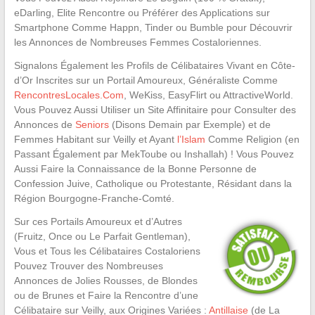
eDarling, Elite Rencontre ou Préférer des Applications sur
Smartphone Comme Happn, Tinder ou Bumble pour Découvrir
les Annonces de Nombreuses Femmes Costaloriennes.
Signalons Également les Profils de Célibataires Vivant en Côte-
d’Or Inscrites sur un Portail Amoureux, Généraliste Comme
RencontresLocales.Com
, WeKiss, EasyFlirt ou AttractiveWorld.
Vous Pouvez Aussi Utiliser un Site Affinitaire pour Consulter des
Annonces de
Seniors
(Disons Demain par Exemple) et de
Femmes Habitant sur Veilly et Ayant
l’Islam
Comme Religion (en
Passant Également par MekToube ou Inshallah) ! Vous Pouvez
Aussi Faire la Connaissance de la Bonne Personne de
Confession Juive, Catholique ou Protestante, Résidant dans la
Région Bourgogne-Franche-Comté.
Sur ces Portails Amoureux et d’Autres
(Fruitz, Once ou Le Parfait Gentleman),
Vous et Tous les Célibataires Costaloriens
Pouvez Trouver des Nombreuses
Annonces de Jolies Rousses, de Blondes
ou de Brunes et Faire la Rencontre d’une
Célibataire sur Veilly, aux Origines Variées :
Antillaise
(de La