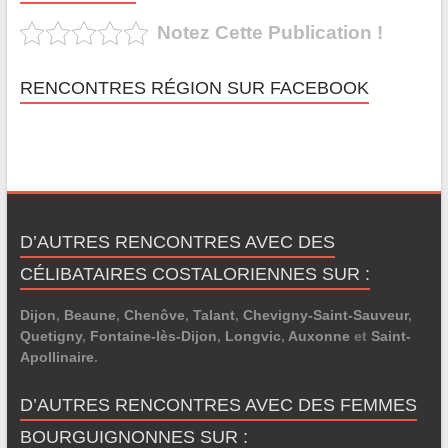
Notez Cette Publication !
RENCONTRES RÉGION SUR FACEBOOK
D’AUTRES RENCONTRES AVEC DES
CÉLIBATAIRES COSTALORIENNES SUR :
Dijon
,
Beaune
,
Chenôve
,
Talant
,
Chevigny-Saint-Sauveur
,
Quetigny
,
Fontaine-lès-Dijon
,
Longvic
,
Auxonne
et
Saint-
Apollinaire
.
D’AUTRES RENCONTRES AVEC DES FEMMES
BOURGUIGNONNES SUR :