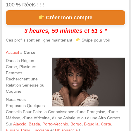
100 % Réels ! ! !
Créer mon compte
3 heures, 59 minutes et 50 s *
Ces profils sont en ligne maintenant !
Swipe pour voir
Accueil
»
Corse
Dans la Région
Corse, Plusieurs
Femmes
Recherchent une
Relation Sérieuse ou
Coquine.
Nous Vous
Proposons Quelques
Conseils Pour Faire la Connaissance d’une Française, d’une
Métisse, d’une Africaine, d’une Asiatique ou d’une Afro Corses
Sur
Ajaccio
,
Bastia
,
Porto-Vecchio
,
Borgo
,
Biguglia
,
Corte
,
Furiani
,
Calvi
,
Lucciana
et
Ghisonaccia
!