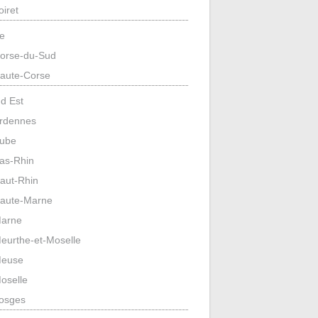
oiret
e
orse-du-Sud
aute-Corse
d Est
rdennes
ube
as-Rhin
aut-Rhin
aute-Marne
arne
eurthe-et-Moselle
euse
oselle
osges