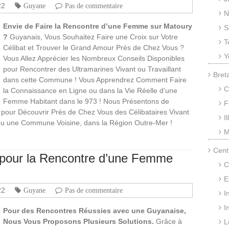
22
Guyane
Pas de commentaire
N
Envie de Faire la Rencontre d’une Femme sur Matoury
S
?
Guyanais, Vous Souhaitez Faire une Croix sur Votre
T
Célibat et Trouver le Grand Amour Près de Chez Vous ?
Y
Vous Allez Apprécier les Nombreux Conseils Disponibles
pour Rencontrer des Ultramarines Vivant ou Travaillant
Bret
dans cette Commune ! Vous Apprendrez Comment Faire
C
la Connaissance en Ligne ou dans la Vie Réelle d’une
Femme Habitant dans le 973 ! Nous Présentons de
F
s pour Découvrir Près de Chez Vous des Célibataires Vivant
I
 ou une Commune Voisine, dans la Région Outre-Mer !
M
Cent
s pour la Rencontre d’une Femme
C
E
22
Guyane
Pas de commentaire
I
I
Pour des Rencontres Réussies avec une Guyanaise,
Nous Vous Proposons Plusieurs Solutions.
Grâce à
L