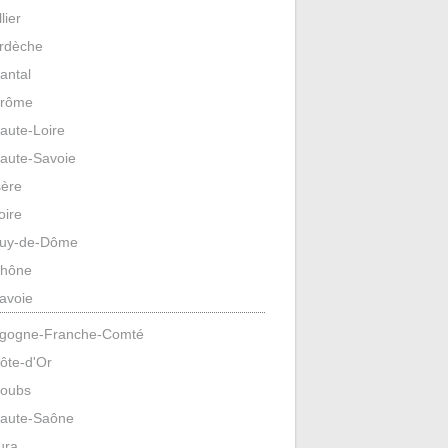
llier
rdèche
antal
rôme
aute-Loire
aute-Savoie
sère
oire
uy-de-Dôme
hône
avoie
gogne-Franche-Comté
ôte-d'Or
oubs
aute-Saône
ura