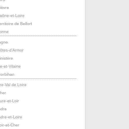
ièvre
aône-et-Loire
erritoire de Belfort
onne
agne
ôtes-d'Armor
inistère
lle-et-Vilaine
orbihan
re-Val de Loire
her
ure-et-Loir
ndre
ndre-et-Loire
oir-et-Cher