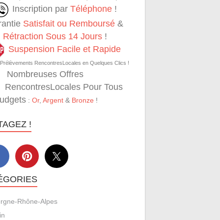
Inscription par
Téléphone
!
rantie
Satisfait ou Remboursé
&
Rétraction Sous 14 Jours
!
Suspension Facile et Rapide
 Prélèvements RencontresLocales en Quelques Clics !
Nombreuses Offres
RencontresLocales Pour Tous
Budgets
:
Or
,
Argent
&
Bronze
!
TAGEZ !
ÉGORIES
rgne-Rhône-Alpes
in