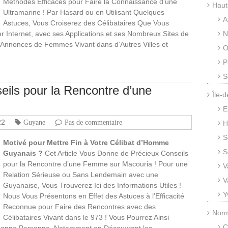
Méthodes Efficaces pour Faire la Connaissance d’une
Haut
Ultramarine ! Par Hasard ou en Utilisant Quelques
A
Astuces, Vous Croiserez des Célibataires Que Vous
r Internet, avec ses Applications et ses Nombreux Sites de
N
 Annonces de Femmes Vivant dans d’Autres Villes et
O
P
S
ils pour la Rencontre d’une
Île-
E
22
Guyane
Pas de commentaire
H
S
Motivé pour Mettre Fin à Votre Célibat d’Homme
S
Guyanais ?
Cet Article Vous Donne de Précieux Conseils
pour la Rencontre d’une Femme sur Macouria ! Pour une
V
Relation Sérieuse ou Sans Lendemain avec une
V
Guyanaise, Vous Trouverez Ici des Informations Utiles !
Y
Nous Vous Présentons en Effet des Astuces à l’Efficacité
Reconnue pour Faire des Rencontres avec des
Nor
Célibataires Vivant dans le 973 ! Vous Pourrez Ainsi
C
la Bonne Personne, Notamment en Découvrant les