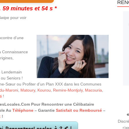
REN
 59 minutes et 53 s *
wipe pour voir
ncontre d’une
a Connaissance
rigines,
s Lendemain
ou Seniors !
’Âme-Sœur ou Profiter d’un Plan XXX dans les Communes
-du-Maroni
,
Matoury
,
Kourou
,
Remire-Montjoly
,
Macouria
,
i
!
resLocales.Com Pour Rencontrer une Célibataire
ble Au
Téléphone
– Garantie
Satisfait ou Remboursé
–
t
!
Discré
n’ap