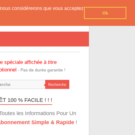
er, nous considérerons que vous acceptez
Ok
re spéciale affichée à titre
tionnel
- Pas de durée garantie !
Recherche
T 100 % FACILE ! ! !
Toutes les Informations Pour Un
bonnement Simple & Rapide
!