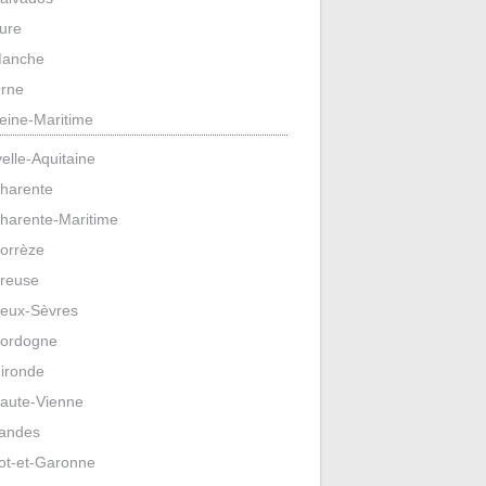
ure
anche
rne
eine-Maritime
elle-Aquitaine
harente
harente-Maritime
orrèze
reuse
eux-Sèvres
ordogne
ironde
aute-Vienne
andes
ot-et-Garonne