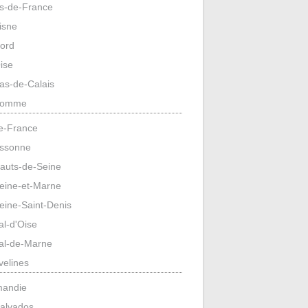
s-de-France
isne
ord
ise
as-de-Calais
omme
de-France
ssonne
auts-de-Seine
eine-et-Marne
eine-Saint-Denis
al-d'Oise
al-de-Marne
velines
mandie
alvados