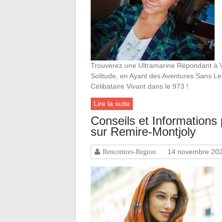
Trouverez une Ultramarine Répondant à Vo
Solitude, en Ayant des Aventures Sans L
Célibataire Vivant dans le 973 !
Lire la suite
Conseils et Information
sur Remire-Montjoly
14 novembre 20
Rencontres-Region