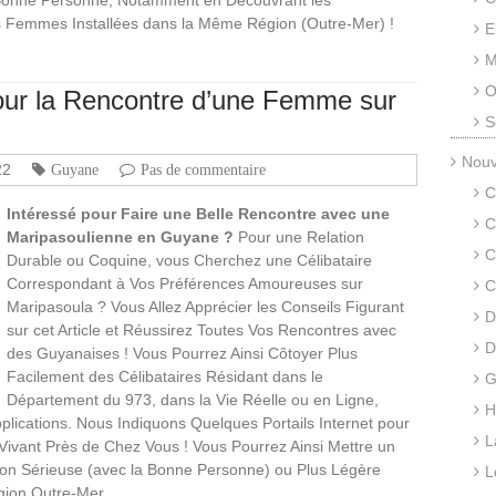
 Femmes Installées dans la Même Région (Outre-Mer) !
E
M
O
pour la Rencontre d’une Femme sur
S
Nouv
22
Guyane
Pas de commentaire
C
Intéressé pour Faire une Belle Rencontre avec une
C
Maripasoulienne en Guyane ?
Pour une Relation
C
Durable ou Coquine, vous Cherchez une Célibataire
Correspondant à Vos Préférences Amoureuses sur
C
Maripasoula ? Vous Allez Apprécier les Conseils Figurant
D
sur cet Article et Réussirez Toutes Vos Rencontres avec
D
des Guyanaises ! Vous Pourrez Ainsi Côtoyer Plus
Facilement des Célibataires Résidant dans le
G
Département du 973, dans la Vie Réelle ou en Ligne,
H
plications. Nous Indiquons Quelques Portails Internet pour
L
Vivant Près de Chez Vous ! Vous Pourrez Ainsi Mettre un
ion Sérieuse (avec la Bonne Personne) ou Plus Légère
L
gion Outre-Mer.