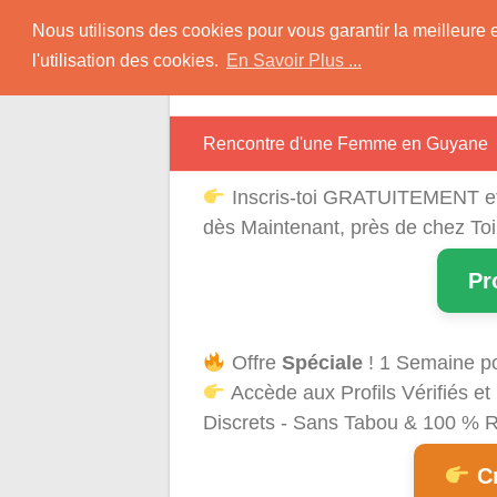
Skip
Rencontres Région
Nous utilisons des cookies pour vous garantir la meilleure 
to
l'utilisation des cookies.
En Savoir Plus ...
content
Rencontrez Une Célibataire Près de chez
Rencontre d'une Femme en Guyane
Inscris-toi GRATUITEMENT e
dès Maintenant, près de chez To
Pr
Offre
Spéciale
! 1 Semaine p
Accède aux Profils Vérifiés 
Discrets - Sans Tabou & 100 % Ré
Cr