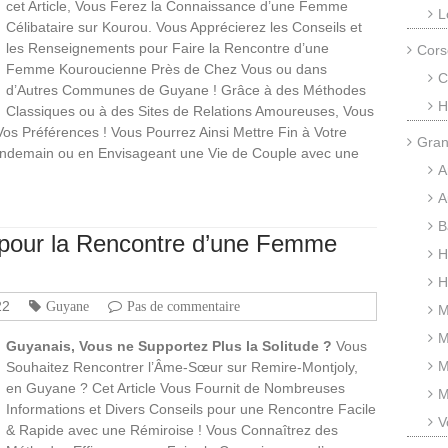
cet Article, Vous Ferez la Connaissance d’une Femme
L
Célibataire sur Kourou. Vous Apprécierez les Conseils et
les Renseignements pour Faire la Rencontre d’une
Cors
Femme Kouroucienne Près de Chez Vous ou dans
C
d’Autres Communes de Guyane ! Grâce à des Méthodes
H
Classiques ou à des Sites de Relations Amoureuses, Vous
s Préférences ! Vous Pourrez Ainsi Mettre Fin à Votre
Gran
endemain ou en Envisageant une Vie de Couple avec une
A
A
B
s pour la Rencontre d’une Femme
H
H
22
Guyane
Pas de commentaire
M
M
Guyanais, Vous ne Supportez Plus la Solitude ?
Vous
M
Souhaitez Rencontrer l’Âme-Sœur sur Remire-Montjoly,
en Guyane ? Cet Article Vous Fournit de Nombreuses
M
Informations et Divers Conseils pour une Rencontre Facile
V
& Rapide avec une Rémiroise ! Vous Connaîtrez des