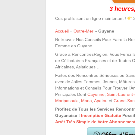
3 heures,
Ces profils sont en ligne maintenant !
S
Accueil
»
Outre-Mer
»
Guyane
Retrouvez Nos Conseils Pour Faire la Re
Femme en Guyane.
Grâce à RencontresRégion, Vous Ferez l
de Célibataires Françaises et de Toutes O
Africaines, Asiatiques …
Faites des Rencontres Sérieuses ou San
avec de Jolies Femmes, Jeunes, Mâtures 
Informations et Conseils Pour Trouver l
Principales Dont
Cayenne
,
Saint-Laurent
Maripasoula
,
Mana
,
Apatou
et
Grand-Sant
Profitez de Tous les Services Rencont
Guyanaise !
Inscription Gratuite
Possi
Arrêt Très Simple de Votre Abonnemen