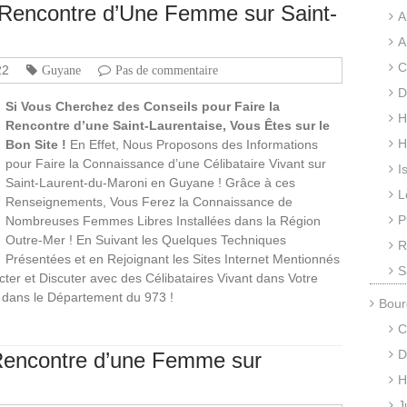
a Rencontre d’Une Femme sur Saint-
A
A
C
22
Guyane
Pas de commentaire
D
Si Vous Cherchez des Conseils pour Faire la
H
Rencontre d’une Saint-Laurentaise, Vous Êtes sur le
H
Bon Site !
En Effet, Nous Proposons des Informations
pour Faire la Connaissance d’une Célibataire Vivant sur
I
Saint-Laurent-du-Maroni en Guyane ! Grâce à ces
L
Renseignements, Vous Ferez la Connaissance de
P
Nombreuses Femmes Libres Installées dans la Région
Outre-Mer ! En Suivant les Quelques Techniques
R
Présentées et en Rejoignant les Sites Internet Mentionnés
S
cter et Discuter avec des Célibataires Vivant dans Votre
 dans le Département du 973 !
Bour
C
D
a Rencontre d’une Femme sur
H
J