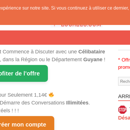
expérience sur notre site. Si vous continuez à utiliser ce derni
 Vous !
t Commence à Discuter avec une
Célibataire
i, dans la Région ou le Département
Guyane
!
* Off
promo
ofiter de l'offre
our Seulement 1,14€
ARRÊ
et Démarre des Conversations
Illimitées
.
els ! ! !
Désa
éer mon compte