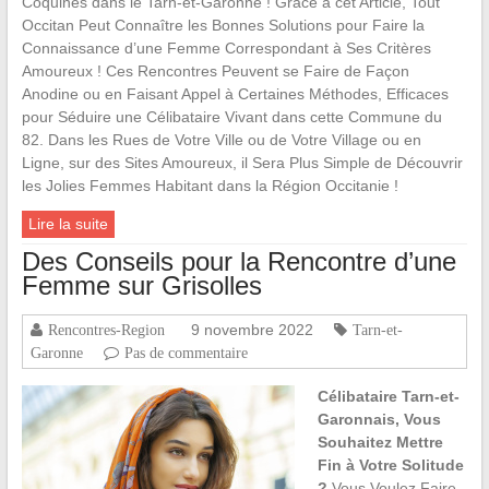
Coquines dans le Tarn-et-Garonne ! Grâce à cet Article, Tout
Occitan Peut Connaître les Bonnes Solutions pour Faire la
Connaissance d’une Femme Correspondant à Ses Critères
Amoureux ! Ces Rencontres Peuvent se Faire de Façon
Anodine ou en Faisant Appel à Certaines Méthodes, Efficaces
pour Séduire une Célibataire Vivant dans cette Commune du
82. Dans les Rues de Votre Ville ou de Votre Village ou en
Ligne, sur des Sites Amoureux, il Sera Plus Simple de Découvrir
les Jolies Femmes Habitant dans la Région Occitanie !
Lire la suite
Des Conseils pour la Rencontre d’une
Femme sur Grisolles
9 novembre 2022
Rencontres-Region
Tarn-et-
Garonne
Pas de commentaire
Célibataire Tarn-et-
Garonnais, Vous
Souhaitez Mettre
Fin à Votre Solitude
?
Vous Voulez Faire