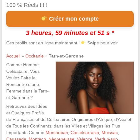
100 % Réels ! ! !
Créer mon compte
3 heures, 59 minutes et 50 s *
Ces profils sont en ligne maintenant !
Swipe pour voir
Accueil
»
Occitanie
»
Tarn-et-Garonne
Comme Homme
Célibataire, Vous
Voulez Faire la
Rencontre d’une
Femme dans le Tarn-
et-Garonne ?
Retrouvez des Idées
et Quelques Profils
de Françaises et de Célibataires Originaires d’Afrique, d’Asie et
de Tous les Continents, dans les Villes et Villages les Plus
Importants Comme
Montauban
,
Castelsarrasin
,
Moissac
,
Caussade
,
Montech
,
Nègrepelisse
,
Valence
,
Verdun-sur-