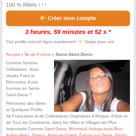
100 % Réels ! ! !
Créer mon compte
3 heures, 59 minutes et 51 s *
Ces profils sont en ligne maintenant !
Swipe pour voir
Accueil
»
Île-de-France
»
Seine-Saint-Denis
Comme Homme
Célibataire, Vous
Voulez Faire la
Rencontre d’une
Femme en Seine-
Saint-Denis ?
Retrouvez des Idées
et Quelques Profils
de Françaises et de Célibataires Originaires d’Afrique, d’Asie et
de Tous les Continents, dans les Villes et Villages les Plus
Importants Comme
Saint-Denis
,
Montreuil
,
Aulnay-sous-Bois
,
Aubervilliers
,
Drancy
,
Noisy-le-Grand
,
Épinay-sur-Seine
,
Pantin
,