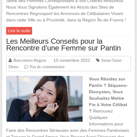
Seine des Femmes Correspondant à Vos Critères Amoureux.
Nous Vous Signalons Également les Atouts des Sites de
Rencontres Regroupant les Annonces de Célibataires Vivant
dans cette Ville ou à Proximité, dans la Région Île-de-France !
Lire la suite
Les Meilleurs Conseils pour la
Rencontre d’une Femme sur Pantin
10 novembre 2022
Rencontres-Region
Seine-Saint-
Denis
Pas de commentaire
Vous Résidez sur
Pantin ? Séquano-
Dionysien, Vous
Souhaitez Mettre
Fin à Votre Célibat
?
Retrouvez
Quelques
Informations pour
Faire des Rencontres Sérieuses avec des Femmes Pantinoises
et Trouver le Grand Amour. Vous Pouvez Aussi Découvrir des