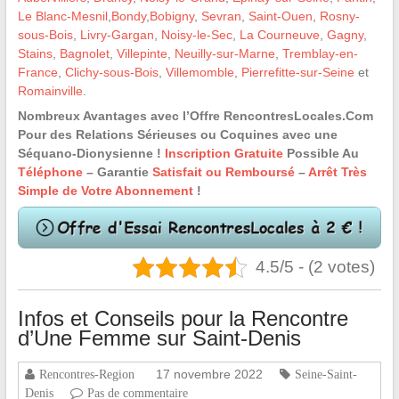
Le Blanc-Mesnil
,
Bondy
,
Bobigny
,
Sevran
,
Saint-Ouen
,
Rosny-
sous-Bois
,
Livry-Gargan
,
Noisy-le-Sec
,
La Courneuve
,
Gagny
,
Stains
,
Bagnolet
,
Villepinte
,
Neuilly-sur-Marne
,
Tremblay-en-
France
,
Clichy-sous-Bois
,
Villemomble
,
Pierrefitte-sur-Seine
et
Romainville
.
Nombreux Avantages avec l’Offre RencontresLocales.Com
Pour des Relations Sérieuses ou Coquines avec une
Séquano-Dionysienne !
Inscription Gratuite
Possible Au
Téléphone
– Garantie
Satisfait ou Remboursé
–
Arrêt Très
Simple de Votre Abonnement
!
4.5/5 - (2 votes)
Infos et Conseils pour la Rencontre
d’Une Femme sur Saint-Denis
17 novembre 2022
Rencontres-Region
Seine-Saint-
Denis
Pas de commentaire