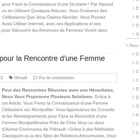
pour Faire la Connaissance d’une Occitane ! Par Hasard
E
ou en Utilisant Quelques Astuces, Vous Croiserez des
M
Célibataires Que Vous Oserez Aborder. Vous Pouvez
Aussi Utiliser Internet, avec ses Applications et ses
O
 pour Découvrir les Annonces de Femmes Vivant dans
S
Nouv
C
s pour la Rencontre d’une Femme
C
C
22
Hérault
Pas de commentaire
C
D
Pour des Rencontres Réussies avec une Héraultaise,
Nous Vous Proposons Plusieurs Solutions.
Grâce à
D
cet Article, Vous Ferez la Connaissance d’une Femme
G
Célibataire sur Montpellier. Vous Apprécierez les Conseils
H
et les Renseignements pour Faire la Rencontre d’une
Femme Montpelliéraine Près de Chez Vous ou dans
L
d’Autres Communes de l’Hérault ! Grâce à des Méthodes
L
Classiques ou à des Sites de Relations Amoureuses, Vous