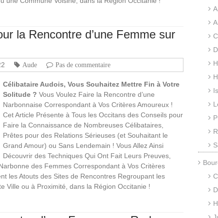
 ou une Commune Voisine, dans la Région Occitanie !
A
A
our la Rencontre d’une Femme sur
C
D
H
22
Aude
Pas de commentaire
H
Célibataire Audois, Vous Souhaitez Mettre Fin à Votre
I
Solitude ?
Vous Voulez Faire la Rencontre d’une
L
Narbonnaise Correspondant à Vos Critères Amoureux !
Cet Article Présente à Tous les Occitans des Conseils pour
P
Faire la Connaissance de Nombreuses Célibataires,
R
Prêtes pour des Relations Sérieuses (et Souhaitant le
S
Grand Amour) ou Sans Lendemain ! Vous Allez Ainsi
Découvrir des Techniques Qui Ont Fait Leurs Preuves,
Bour
e Narbonne des Femmes Correspondant à Vos Critères
 les Atouts des Sites de Rencontres Regroupant les
C
 Ville ou à Proximité, dans la Région Occitanie !
D
H
J