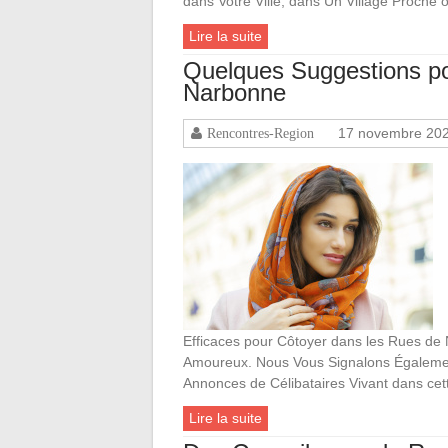
dans Votre Ville, dans Un Village Proche
Lire la suite
Quelques Suggestions p
Narbonne
17 novembre 20
Rencontres-Region
Efficaces pour Côtoyer dans les Rues d
Amoureux. Nous Vous Signalons Également
Annonces de Célibataires Vivant dans cette
Lire la suite