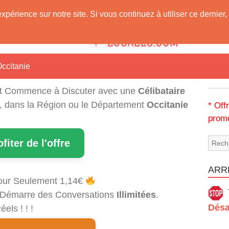
expérience sur notre site. Si vous continuez à utiliser ce derni
 Vous !
ccitanie
t Commence à Discuter avec une
Célibataire
i, dans la Région ou le Département
Occitanie
* Off
promo
ofiter de l'offre
ARRÊ
our Seulement 1,14€
et Démarre des Conversations
Illimitées
.
Désa
els ! ! !