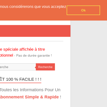
er, nous considérerons que vous acceptez
Ok
re spéciale affichée à titre
tionnel
- Pas de durée garantie !
Recherche
T 100 % FACILE ! ! !
Toutes les Informations Pour Un
bonnement Simple & Rapide
!