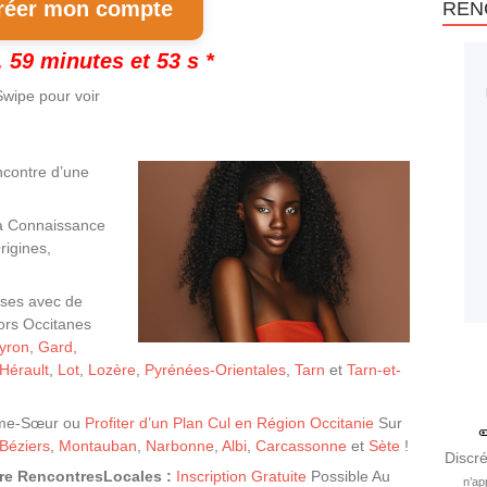
éer mon compte
REN
 59 minutes et 52 s *
wipe pour voir
ncontre d’une
a Connaissance
rigines,
uses avec de
ors Occitanes
yron
,
Gard
,
Hérault
,
Lot
,
Lozère
,
Pyrénées-Orientales
,
Tarn
et
Tarn-et-
’Âme-Sœur ou
Profiter d’un Plan Cul en Région Occitanie
Sur
Béziers
,
Montauban
,
Narbonne
,
Albi
,
Carcassonne
et
Sète
!
Discré
fre RencontresLocales :
Inscription Gratuite
Possible Au
n’ap