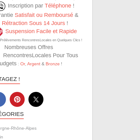
Inscription par
Téléphone
!
rantie
Satisfait ou Remboursé
&
Rétraction Sous 14 Jours
!
Suspension Facile et Rapide
 Prélèvements RencontresLocales en Quelques Clics !
Nombreuses Offres
RencontresLocales Pour Tous
Budgets
:
Or
,
Argent
&
Bronze
!
TAGEZ !
ÉGORIES
rgne-Rhône-Alpes
in