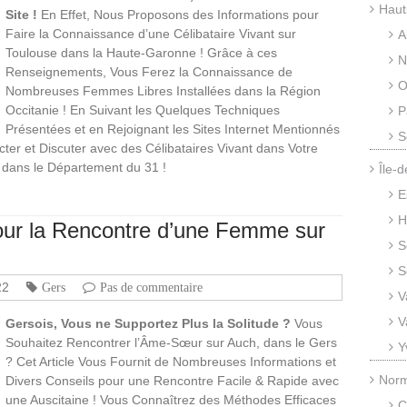
Haut
Site !
En Effet, Nous Proposons des Informations pour
Faire la Connaissance d’une Célibataire Vivant sur
A
Toulouse dans la Haute-Garonne ! Grâce à ces
N
Renseignements, Vous Ferez la Connaissance de
O
Nombreuses Femmes Libres Installées dans la Région
Occitanie ! En Suivant les Quelques Techniques
P
Présentées et en Rejoignant les Sites Internet Mentionnés
S
cter et Discuter avec des Célibataires Vivant dans Votre
 dans le Département du 31 !
Île-
E
H
pour la Rencontre d’une Femme sur
S
S
22
Gers
Pas de commentaire
V
V
Gersois, Vous ne Supportez Plus la Solitude ?
Vous
Souhaitez Rencontrer l’Âme-Sœur sur Auch, dans le Gers
Y
? Cet Article Vous Fournit de Nombreuses Informations et
Nor
Divers Conseils pour une Rencontre Facile & Rapide avec
une Auscitaine ! Vous Connaîtrez des Méthodes Efficaces
C