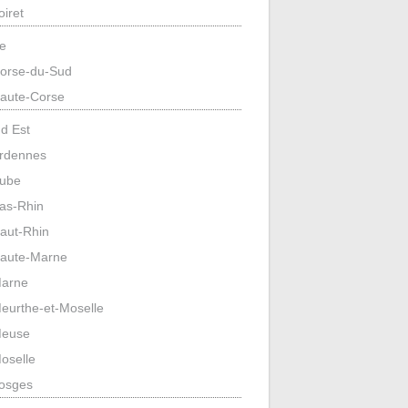
oiret
e
orse-du-Sud
aute-Corse
d Est
rdennes
ube
as-Rhin
aut-Rhin
aute-Marne
arne
eurthe-et-Moselle
euse
oselle
osges