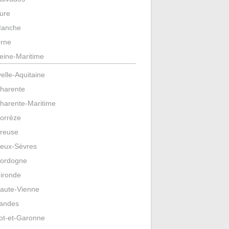
ure
anche
rne
eine-Maritime
elle-Aquitaine
harente
harente-Maritime
orrèze
reuse
eux-Sèvres
ordogne
ironde
aute-Vienne
andes
ot-et-Garonne