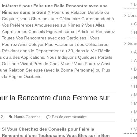
L
Intéressé pour Faire une Belle Rencontre avec une
Nîmoise dans le Gard ?
Pour une Relation Durable ou
Cors
Coquine, vous Cherchez une Célibataire Correspondant à
C
Vos Préférences Amoureuses sur Nîmes ? Vous Allez
Apprécier les Conseils Figurant sur cet Article et Réussirez
H
Toutes Vos Rencontres avec des Gardoises ! Vous
Gran
Pourrez Ainsi Côtoyer Plus Facilement des Célibataires
Résidant dans le Département du 30, dans la Vie Réelle
A
s ou à des Applications. Nous Indiquons Quelques Portails
A
e Occitane Vivant Près de Chez Vous ! Vous Pourrez Ainsi
B
 une Relation Sérieuse (avec la Bonne Personne) ou Plus
s la Région Occitanie.
H
H
M
pour la Rencontre d’une Femme sur
M
M
22
Haute-Garonne
Pas de commentaire
M
Si Vous Cherchez des Conseils pour Faire la
V
Rencontre d’une Toulousaine, Vous Êtes sur le Bon