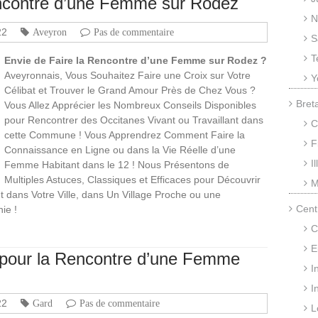
encontre d’une Femme sur Rodez
N
22
Aveyron
Pas de commentaire
S
T
Envie de Faire la Rencontre d’une Femme sur Rodez ?
Aveyronnais, Vous Souhaitez Faire une Croix sur Votre
Y
Célibat et Trouver le Grand Amour Près de Chez Vous ?
Bret
Vous Allez Apprécier les Nombreux Conseils Disponibles
pour Rencontrer des Occitanes Vivant ou Travaillant dans
C
cette Commune ! Vous Apprendrez Comment Faire la
F
Connaissance en Ligne ou dans la Vie Réelle d’une
I
Femme Habitant dans le 12 ! Nous Présentons de
Multiples Astuces, Classiques et Efficaces pour Découvrir
M
t dans Votre Ville, dans Un Village Proche ou une
Cent
ie !
C
E
s pour la Rencontre d’une Femme
I
I
22
Gard
Pas de commentaire
L