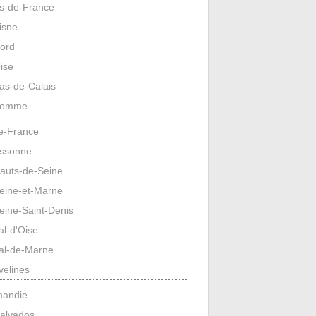
s-de-France
isne
ord
ise
as-de-Calais
omme
de-France
ssonne
auts-de-Seine
eine-et-Marne
eine-Saint-Denis
al-d'Oise
al-de-Marne
velines
mandie
alvados