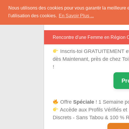
Skip
Rencontres Région
Nous utilisons des cookies pour vous garantir la meilleure 
to
l'utilisation des cookies.
En Savoir Plus ...
content
Rencontrez Une Célibataire Près de chez
Rencontre d'une Femme en Région O
Inscris-toi GRATUITEMENT e
dès Maintenant, près de chez To
!
Pr
Offre
Spéciale
! 1 Semaine p
Accède aux Profils Vérifiés 
Discrets - Sans Tabou & 100 % Ré