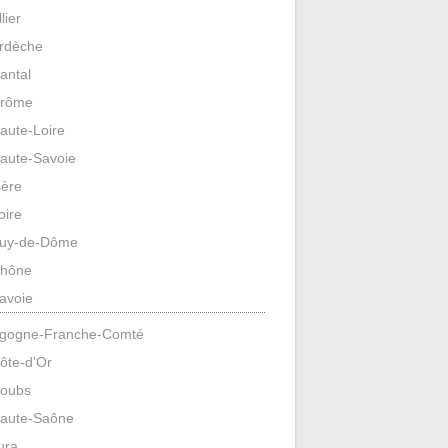
llier
rdèche
antal
rôme
aute-Loire
aute-Savoie
sère
oire
uy-de-Dôme
hône
avoie
gogne-Franche-Comté
ôte-d'Or
oubs
aute-Saône
ura