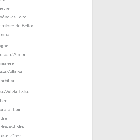
ièvre
aône-et-Loire
erritoire de Belfort
onne
agne
ôtes-d'Armor
inistère
lle-et-Vilaine
orbihan
re-Val de Loire
her
ure-et-Loir
ndre
ndre-et-Loire
oir-et-Cher